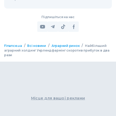
Підпишіться на нас
/
/
/
Finance.ua
Всі новини
Аграрний ринок
Найбільший
аграрний холдинг Укрлендфармінг скоротив прибуток в два
рази
Місце для вашої реклами