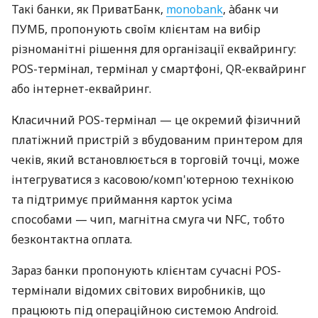
Такі банки, як ПриватБанк,
monobank
, àбанк чи
ПУМБ, пропонують своїм клієнтам на вибір
різноманітні рішення для організації еквайрингу:
POS-термінал, термінал у смартфоні, QR-еквайринг
або інтернет-еквайринг.
Класичний POS-термінал — це окремий фізичний
платіжний пристрій з вбудованим принтером для
чеків, який встановлюється в торговій точці, може
інтегруватися з касовою/комп'ютерною технікою
та підтримує приймання карток усіма
способами — чип, магнітна смуга чи NFC, тобто
безконтактна оплата.
Зараз банки пропонують клієнтам сучасні POS-
термінали відомих світових виробників, що
працюють під операційною системою Android.