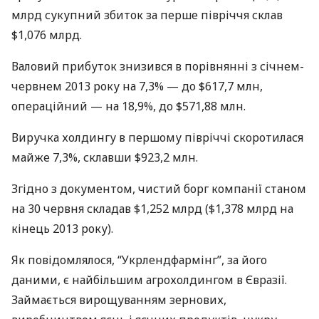
млрд сукупний збиток за перше півріччя склав
$1,076 млрд.
Валовий прибуток знизився в порівнянні з січнем-
червнем 2013 року на 7,3% — до $617,7 млн,
операційний — на 18,9%, до $571,88 млн.
Виручка холдингу в першому півріччі скоротилася
майже 7,3%, склавши $923,2 млн.
Згідно з документом, чистий борг компанії станом
на 30 червня складав $1,252 млрд ($1,378 млрд на
кінець 2013 року).
Як повідомлялося, “Укрлендфармінг”, за його
даними, є найбільшим агрохолдингом в Євразії.
Займається вирощуванням зернових,