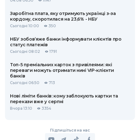
04.08 06:50
11147
Заробітна плата, яку отримують українці з-за
кордону, скоротилася на 23,6% - НБУ
Сьогодні 10:00
350
НБУ зобов’яже банки інформувати клієнтів про
статус платежів
Сьогодні 08:02
1791
Топ-5 преміальних карток з привілеями: які
переваги можуть отримати нині VIP-клієнти
банків
Сьогодні 06:50
713
Нові ліміти банків: кому заблокують картки та
перекази вже у серпні
Вчора 13:10
3354
Підпишіться на нас