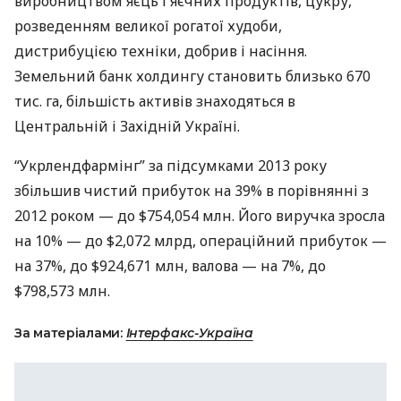
виробництвом яєць і яєчних продуктів, цукру,
розведенням великої рогатої худоби,
дистрибуцією техніки, добрив і насіння.
Земельний банк холдингу становить близько 670
тис. га, більшість активів знаходяться в
Центральній і Західній Україні.
“Укрлендфармінг” за підсумками 2013 року
збільшив чистий прибуток на 39% в порівнянні з
2012 роком — до $754,054 млн. Його виручка зросла
на 10% — до $2,072 млрд, операційний прибуток —
на 37%, до $924,671 млн, валова — на 7%, до
$798,573 млн.
За матеріалами:
Інтерфакс-Україна