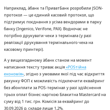
Наприклад, àбанк та ПриватБанк розробили JSON-
протокол — це єдиний касовий протокол, що
підтримує поєднання з усіма вендорами в парку
банку (Ingenico, Verifone, PAX). Водночас не
потрібно друкувати чеки з термінала (у разі
реалізації друкування термінального чека на
касовому принтері).
А у вищезгаданому àбанк станом на момент
написання тексту триває акція
«POSтійна
економія»
, згідно з умовами якої під час відкриття
рахунку ФОП є можливість підключити еквайринг
без абонплати за POS-термінал у разі здійснення
трьох оплат бізнес-карткою Блакитна Mastercard на
суму від 1 тис. грн. Комісія за еквайринг до
30.09.2026 р. складе лише 1,2%.