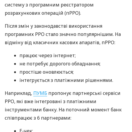
систему з програмним реєстратором
розрахункових операцій (пРРО).
Після змін у законодавстві використання
програмних РРО стало значно популярнішим. На
відміну від класичних касових апаратів, пРРО:
працює через інтернет;
не потребує дорогого обладнання;
простіше оновлюється;
інтегрується з платіжними рішеннями.
Наприклад,
ПУМБ
пропонує партнерські сервіси
РРО, які вже інтегровані з платіжними
інструментами банку. На поточний момент банк
співпрацює з 6 партнерами:
E-чек;