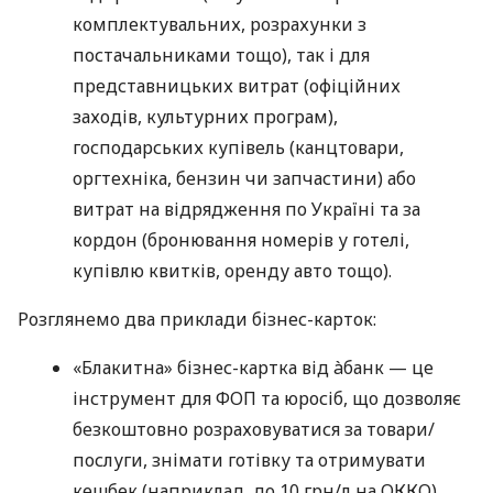
комплектувальних, розрахунки з
постачальниками тощо), так і для
представницьких витрат (офіційних
заходів, культурних програм),
господарських купівель (канцтовари,
оргтехніка, бензин чи запчастини) або
витрат на відрядження по Україні та за
кордон (бронювання номерів у готелі,
купівлю квитків, оренду авто тощо).
Розглянемо два приклади бізнес-карток:
«Блакитна» бізнес-картка від àбанк — це
інструмент для ФОП та юросіб, що дозволяє
безкоштовно розраховуватися за товари/
послуги, знімати готівку та отримувати
кешбек (наприклад, до 10 грн/л на ОККО).