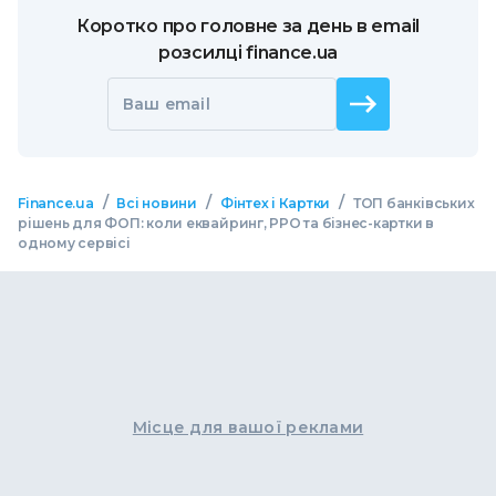
Коротко про головне за день в email
розсилці finance.ua
Ваш email
/
/
/
Finance.ua
Всі новини
Фінтех і Картки
ТОП банківських
рішень для ФОП: коли еквайринг, РРО та бізнес-картки в
одному сервісі
Місце для вашої реклами