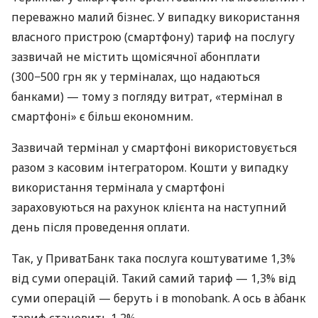
переважно малий бізнес. У випадку використання
власного пристрою (смартфону) тариф на послугу
зазвичай не містить щомісячної абонплати
(300−500 грн як у терміналах, що надаються
банками) — тому з погляду витрат, «термінал в
смартфоні» є більш економним.
Зазвичай термінал у смартфоні використовується
разом з касовим інтегратором. Кошти у випадку
використання термінала у смартфоні
зараховуються на рахунок клієнта на наступний
день після проведення оплати.
Так, у ПриватБанк така послуга коштуватиме 1,3%
від суми операцій. Такий самий тариф — 1,3% від
суми операцій — беруть і в monobank. А ось в àбанк
тариф становить 1,2%.