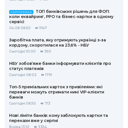
ТОП банківських рішень для ФОП:
ПАРТНЕРСЬКА
коли еквайринг, РРО та бізнес-картки в одному
сервісі
04.08 06:50
11147
Заробітна плата, яку отримують українці з-за
кордону, скоротилася на 23,6% - НБУ
Сьогодні 10:00
350
НБУ зобов’яже банки інформувати клієнтів про
статус платежів
Сьогодні 08:02
1791
Топ-5 преміальних карток з привілеями: які
переваги можуть отримати нині VIP-клієнти
банків
Сьогодні 06:50
713
Нові ліміти банків: кому заблокують картки та
перекази вже у серпні
Вчора 13:10
3354