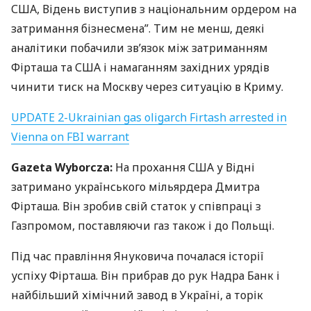
США
, Відень виступив з національним ордером на
затримання бізнесмена”. Тим не менш, деякі
аналітики побачили зв’язок між затриманням
Фірташа та
США
і намаганням західних урядів
чинити тиск на Москву через ситуацію в Криму.
UPDATE
2-Ukrainian gas oligarch Firtash arrested in
Vienna on
FBI
warrant
Gazeta Wyborcza:
На прохання
США
у Відні
затримано українського мільярдера Дмитра
Фірташа. Він зробив свій статок у співпраці з
Газпромом, поставляючи газ також і до Польщі.
Під час правління Януковича почалася історії
успіху Фірташа. Він прибрав до рук Надра Банк і
найбільший хімічний завод в Україні, а торік