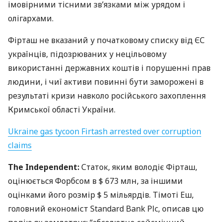
імовірними тісними зв’язками між урядом і
олігархами.
Фірташ не вказаний у початковому списку від ЄС
українців, підозрюваних у нецільовому
використанні державних коштів і порушенні прав
людини, і чиї активи повинні бути заморожені в
результаті кризи навколо російського захоплення
Кримської області України.
Ukraine gas tycoon Firtash arrested over corruption
claims
The Independent:
Статок, яким володіє Фірташ,
оцінюється Форбсом в $ 673 млн, за іншими
оцінками його розмір $ 5 мільярдів. Тімоті Еш,
головний економіст Standard Bank Plc, описав цю