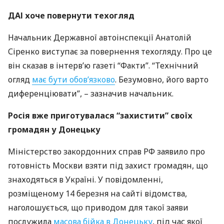
ДАІ
хоче повернути техогляд
Начальник Державної автоінспекції Анатолій
Сіренко виступає за повернення техогляду. Про це
він сказав в інтерв’ю газеті “Факти”. “Технічний
огляд
має бути обов’язково
. Безумовно, його варто
диференціювати”, – зазначив начальник.
Росія вже приготувалася “захистити” своїх
громадян у Донецьку
Міністерство закордонних справ РФ заявило про
готовність Москви взяти під захист громадян, що
знаходяться в Україні. У повідомленні,
розміщеному 14 березня на сайті відомства,
наголошується, що приводом для такої заяви
послужила
масова бійка в Донецьку
, під час якої