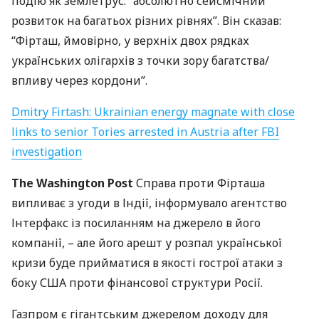
подію як землетрус: “абсолютно сейсмічний
розвиток на багатьох різних рівнях”. Він сказав:
“Фірташ, ймовірно, у верхніх двох рядках
українських олігархів з точки зору багатства/
впливу через кордони”.
Dmitry Firtash: Ukrainian energy magnate with close
links to senior Tories arrested in Austria after
FBI
investigation
The Washington Post
Справа проти Фірташа
випливає з угоди в Індії, інформувало агентство
Інтерфакс із посиланням на джерело в його
компанії, – але його арешт у розпал української
кризи буде прийматися в якості гострої атаки з
боку
США
проти фінансової структури Росії.
Газпром є гігантським джерелом доходу для