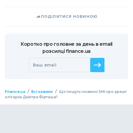
ПОДІЛИТИСЯ НОВИНОЮ
Коротко про головне за день в email
розсилці finance.ua
Ваш email
/
/
Finance.ua
Всі новини
Що пишуть іноземні ЗМІ про арешт
олігарха Дмитра Фірташа?