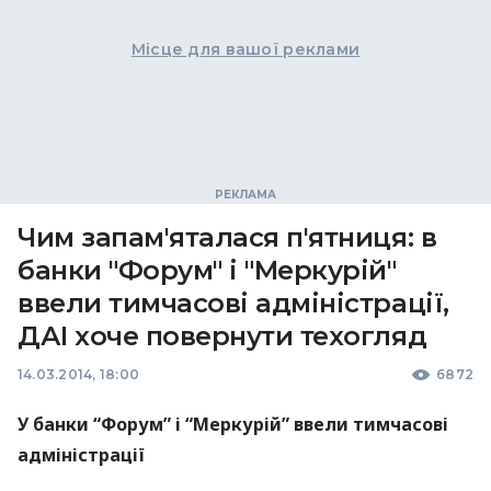
Місце для вашої реклами
Чим запам'яталася п'ятниця: в
банки "Форум" і "Меркурій"
ввели тимчасові адміністрації,
ДАІ хоче повернути техогляд
14.03.2014, 18:00
6872
У банки “Форум” і “Меркурій” ввели тимчасові
адміністрації