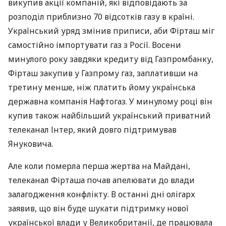
викупив акції компаній, які відповідають за
розподіл приблизно 70 відсотків газу в країні.
Український уряд змінив приписи, аби Фірташ міг
самостійно імпортувати газ з Росії. Восени
минулого року завдяки кредиту від Газпромбанку,
Фірташ закупив у Газпрому газ, заплативши на
третину менше, ніж платить йому українська
державна компанія Нафтогаз. У минулому році він
купив також найбільший український приватний
телеканал Інтер, який довго підтримував
Януковича.
Але коли померла перша жертва на Майдані,
телеканал Фірташа почав апелювати до влади
залагодження конфлікту. В останні дні олігарх
заявив, що він буде шукати підтримку нової
української влади у Великобританії, де працювала