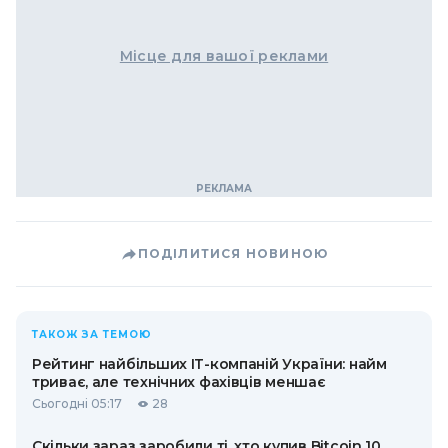
Місце для вашої реклами
ПОДІЛИТИСЯ НОВИНОЮ
ТАКОЖ ЗА ТЕМОЮ
Рейтинг найбільших ІТ-компаній України: найм
триває, але технічних фахівців меншає
Сьогодні 05:17
28
Скільки зараз заробили ті, хто купив Bitcoin 10