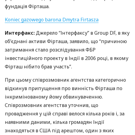
фундація Фірташа.
Koniec gazowego barona Dmytra Firtasza
Интерфакс:
Джерело “Інтерфаксу” в Group DF, в яку
об’єднані активи Фірташа, заявило, що “причиною
затримання стало розслідування
ФБР
інвестиційного проекту в Індії в 2006 році, в якому
Фірташ нібито брав участь”.
При цьому співрозмовник агентства категорично
відкинув припущення про винність Фірташа по
інкримінованому йому обвинуваченню.
Співрозмовник агентства уточнив, що
провадження у цій справі велося кілька років і, за
наявними даними, кілька громадян Індії
знаходяться в
США
під арештом, один з яких