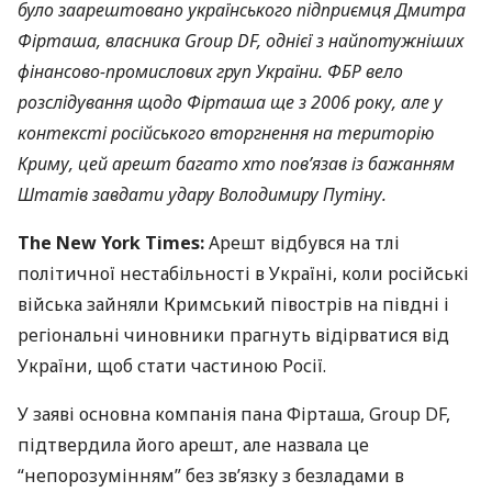
було заарештовано українського підприємця Дмитра
Фірташа, власника Group DF, однієї з найпотужніших
фінансово-промислових груп України.
ФБР
вело
розслідування щодо Фірташа ще з 2006 року, але у
контексті російського вторгнення на територію
Криму, цей арешт багато хто пов’язав із бажанням
Штатів завдати удару Володимиру Путіну.
The New York Times:
Арешт відбувся на тлі
політичної нестабільності в Україні, коли російські
війська зайняли Кримський півострів на півдні і
регіональні чиновники прагнуть відірватися від
України, щоб стати частиною Росії.
У заяві основна компанія пана Фірташа, Group DF,
підтвердила його арешт, але назвала це
“непорозумінням” без зв’язку з безладами в