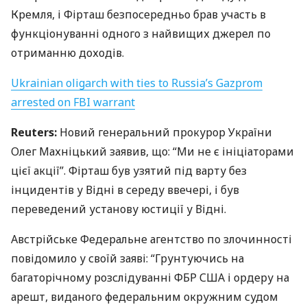
Кремля, і Фірташ безпосередньо брав участь в
функціонуванні одного з найвищих джерел по
отриманню доходів.
Ukrainian oligarch with ties to Russia’s Gazprom
arrested on
FBI
warrant
Reuters:
Новий генеральний прокурор України
Олег Махніцький заявив, що: “Ми не є ініціаторами
цієї акції”. Фірташ був узятий під варту без
інцидентів у Відні в середу ввечері, і був
переведений установу юстиції у Відні.
Австрійське Федеральне агентство по злочинності
повідомило у своїй заяві: “Грунтуючись на
багаторічному розслідуванні
ФБР
США
і ордеру на
арешт, виданого федеральним окружним судом