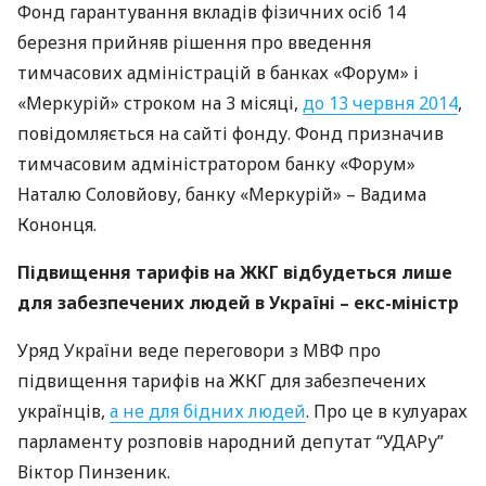
Фонд гарантування вкладів фізичних осіб 14
березня прийняв рішення про введення
тимчасових адміністрацій в банках «Форум» і
«Меркурій» строком на 3 місяці,
до 13 червня 2014
,
повідомляється на сайті фонду. Фонд призначив
тимчасовим адміністратором банку «Форум»
Наталю Соловйову, банку «Меркурій» – Вадима
Кононця.
Підвищення тарифів на
ЖКГ
відбудеться лише
для забезпечених людей в Україні – екс-міністр
Уряд України веде переговори з
МВФ
про
підвищення тарифів на
ЖКГ
для забезпечених
українців,
а не для бідних людей
. Про це в кулуарах
парламенту розповів народний депутат “
УДАР
у”
Віктор Пинзеник.