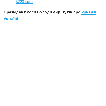
$220 млн
Президент Росії Володимир Путін про
кризу в
Україні
“Зрозуміло, ми не можемо обійти увагою ті події,
які складаються навколо України, Криму і всього,
що стосується цієї непростої проблеми, яка
виникла, хочу це підкреслити, не з нашої вини. Ця
криза виникла, і ми залучені так чи інакше в неї.
Хочу відзначити, що це, перш за все,
внутрішньоукраїнський криза. На жаль, ми всі
розуміємо, що ми опинилися так чи інакше
залученими в ці події”.
Перший віце-прем’єр Криму Рустам Теміргалієв
про
перехід на рубль