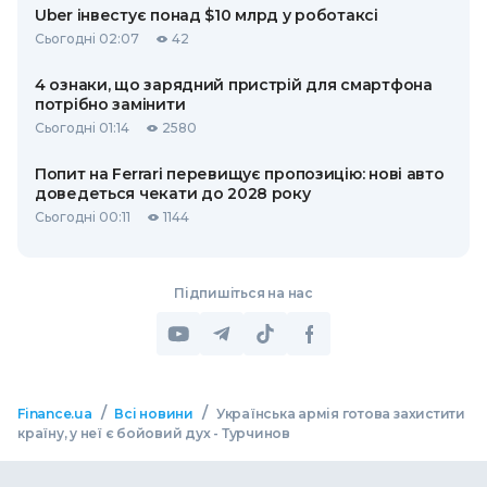
Uber інвестує понад $10 млрд у роботаксі
Сьогодні 02:07
42
4 ознаки, що зарядний пристрій для смартфона
потрібно замінити
Сьогодні 01:14
2580
Попит на Ferrari перевищує пропозицію: нові авто
доведеться чекати до 2028 року
Сьогодні 00:11
1144
Підпишіться на нас
/
/
Finance.ua
Всі новини
Українська армія готова захистити
країну, у неї є бойовий дух - Турчинов