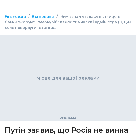
/
/
Finance.ua
Всі новини
Чим запам'яталася п'ятниця: в
банки "Форум" і "Меркурій" ввели тимчасові адміністрації, ДАІ
хоче повернути техогляд
Місце для вашої реклами
Путін заявив, що Росія не винна