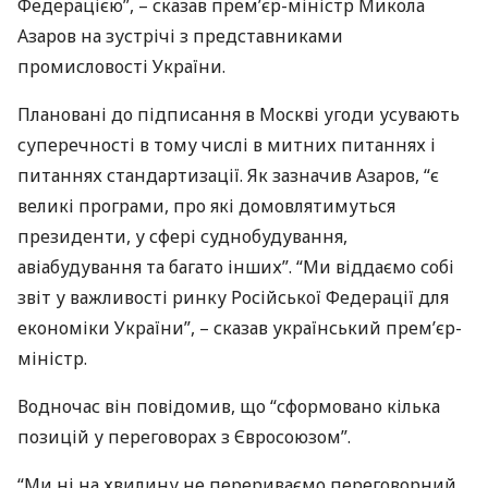
Федерацією”, – сказав прем’єр-міністр Микола
Азаров на зустрічі з представниками
промисловості України.
Плановані до підписання в Москві угоди усувають
суперечності в тому числі в митних питаннях і
питаннях стандартизації. Як зазначив Азаров, “є
великі програми, про які домовлятимуться
президенти, у сфері суднобудування,
авіабудування та багато інших”. “Ми віддаємо собі
звіт у важливості ринку Російської Федерації для
економіки України”, – сказав український прем’єр-
міністр.
Водночас він повідомив, що “сформовано кілька
позицій у переговорах з Євросоюзом”.
“Ми ні на хвилину не перериваємо переговорний