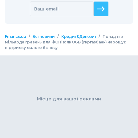
Ваш email
/
/
/
Finance.ua
Всі новини
Кредит&Депозит
Понад пів
мільярда гривень для ФОПів: як UGB (Укргазбанк) нарощує
підтримку малого бізнесу
Місце для вашої реклами