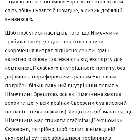
з цих країн в економіки Єврозони і інші країни
світу збільшувався б швидше, а ризик дефляції
знизився б.
Щоб позбутися наслідків того, що Німеччина
зробила напередодні фінансової кризи –
скорочення витрат відносно решти країн
валютного союзу і залежність від експорту для
компенсації слабкого внутрішнього попиту, без
дефляції – периферійним країнам Єврозони
потрібен більш сильний внутрішній попит у
Німеччині. Зрештою, ось як Німеччина змогла
зробити це: у всіх країнах Єврозони був високий
попит (і стійка інфляція). Якщо передбачається, що
Німеччина має сприяти стабілізації економіки
Єврозони, потрібно, щоб попит в німецькій
економіці суттєво збільшився порівняно з