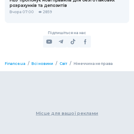
НБУ пропонує нові правила для безготівкових
розрахунків та депозитів
Вчора 07:00
2859
Підпишіться на нас
/
/
/
Finance.ua
Всі новини
Світ
Німеччина не права
Місце для вашої реклами