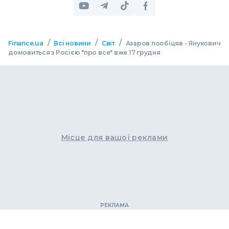
/
/
/
Finance.ua
Всі новини
Світ
Азаров пообіцяв - Янукович
домовиться з Росією "про все" вже 17 грудня
Місце для вашої реклами