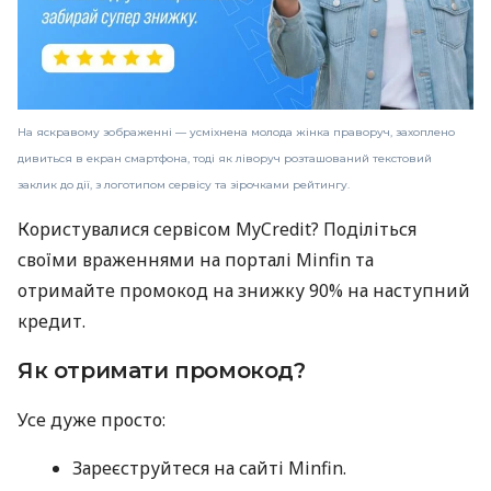
На яскравому зображенні — усміхнена молода жінка праворуч, захоплено
дивиться в екран смартфона, тоді як ліворуч розташований текстовий
заклик до дії, з логотипом сервісу та зірочками рейтингу.
Користувалися сервісом MyCredit? Поділіться
своїми враженнями на порталі Minfin та
отримайте промокод на знижку 90% на наступний
кредит.
Як отримати промокод?
Усе дуже просто:
Зареєструйтеся на сайті Minfin.