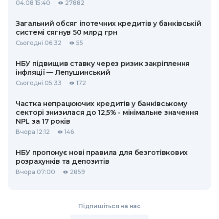
04.08 15:40
27882
Загальний обсяг іпотечних кредитів у банківській
системі сягнув 50 млрд грн
Сьогодні 06:32
55
НБУ підвищив ставку через ризик закріплення
інфляції — Лепушинський
Сьогодні 05:33
172
Частка непрацюючих кредитів у банківському
секторі знизилася до 12,5% - мінімальне значення
NPL за 17 років
Вчора 12:12
146
НБУ пропонує нові правила для безготівкових
розрахунків та депозитів
Вчора 07:00
2859
Підпишіться на нас