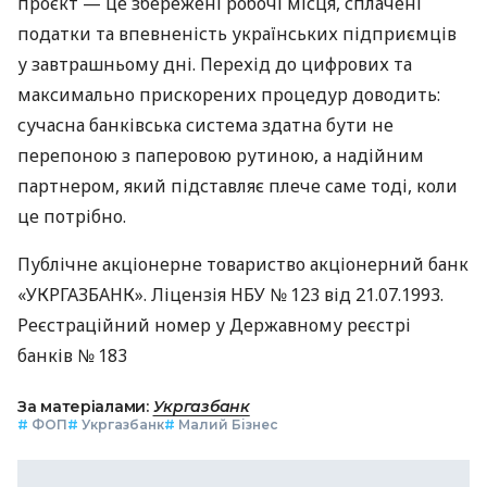
проєкт — це збережені робочі місця, сплачені
податки та впевненість українських підприємців
у завтрашньому дні. Перехід до цифрових та
максимально прискорених процедур доводить:
сучасна банківська система здатна бути не
перепоною з паперовою рутиною, а надійним
партнером, який підставляє плече саме тоді, коли
це потрібно.
Публічне акціонерне товариство акціонерний банк
«УКРГАЗБАНК». Ліцензія НБУ № 123 від 21.07.1993.
Реєстраційний номер у Державному реєстрі
банків № 183
За матеріалами:
Укргазбанк
#
ФОП
#
Укргазбанк
#
Малий Бізнес