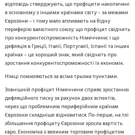
відповідь стверджують, що профіцити накопичені
в основному з іншими країнами світу – за межами
Єврозони – і тому мало впливають на бідну
периферію валютного союзу; що профіцит свідчить
про конкурентоспроможність Німеччини; і що
дефляція в Греції, Італії, Португалії, Іспанії та інших
країнах – це хороший знак, який свідчить про
зростання конкурентоспроможності їх економік.
Німці помиляються за всіма трьома пунктами.
Зовнішній профіцит Німеччини сприяє зростанню
дефляційного тиску за рахунок двох аспектів,
через що проблемним периферійним країнам
Єврозони складніше відновитися. По-перше, на тлі
збільшення профіциту Єврозони зросла вартість
євро. Економіка з великим торговим профіцитом