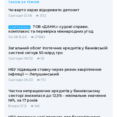
ТАКОЖ ЗА ТЕМОЮ
Чи варто зараз відкривати депозит
Сьогодні 12:06
302
ТОВ «ДАНН.»: судові справи,
ПАРТНЕРСЬКА
комплаєнс та перевірка міжнародних угод
04.08 15:40
27882
Загальний обсяг іпотечних кредитів у банківській
системі сягнув 50 млрд грн
Сьогодні 06:32
55
НБУ підвищив ставку через ризик закріплення
інфляції — Лепушинський
Сьогодні 05:33
172
Частка непрацюючих кредитів у банківському
секторі знизилася до 12,5% - мінімальне значення
NPL за 17 років
Вчора 12:12
146