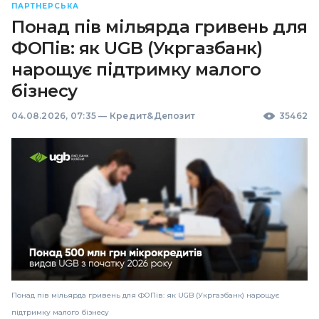
ПАРТНЕРСЬКА
Понад пів мільярда гривень для
ФОПів: як UGB (Укргазбанк)
нарощує підтримку малого
бізнесу
04.08.2026, 07:35
—
Кредит&Депозит
35462
Понад пів мільярда гривень для ФОПів: як UGB (Укргазбанк) нарощує
підтримку малого бізнесу