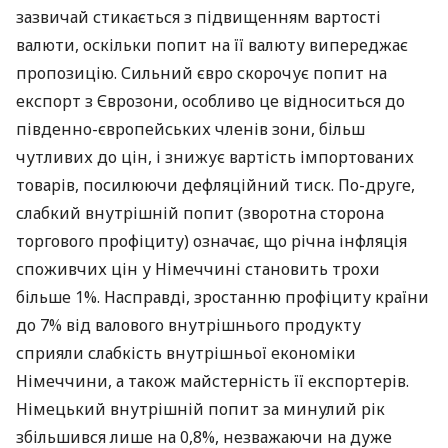
зазвичай стикається з підвищенням вартості
валюти, оскільки попит на її валюту випереджає
пропозицію. Сильний євро скорочує попит на
експорт з Єврозони, особливо це відноситься до
південно-європейських членів зони, більш
чутливих до цін, і знижує вартість імпортованих
товарів, посилюючи дефляційний тиск. По-друге,
слабкий внутрішній попит (зворотна сторона
торгового профіциту) означає, що річна інфляція
споживчих цін у Німеччині становить трохи
більше 1%. Насправді, зростанню профіциту країни
до 7% від валового внутрішнього продукту
сприяли слабкість внутрішньої економіки
Німеччини, а також майстерність її експортерів.
Німецький внутрішній попит за минулий рік
збільшився лише на 0,8%, незважаючи на дуже