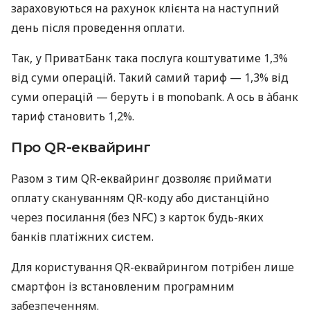
зараховуються на рахунок клієнта на наступний
день після проведення оплати.
Так, у ПриватБанк така послуга коштуватиме 1,3%
від суми операцій. Такий самий тариф — 1,3% від
суми операцій — беруть і в monobank. А ось в àбанк
тариф становить 1,2%.
Про QR-еквайринг
Разом з тим QR-еквайринг дозволяє приймати
оплату скануванням QR-коду або дистанційно
через посилання (без NFC) з карток будь-яких
банків платіжних систем.
Для користування QR-еквайрингом потрібен лише
смартфон із встановленим програмним
забезпеченням.