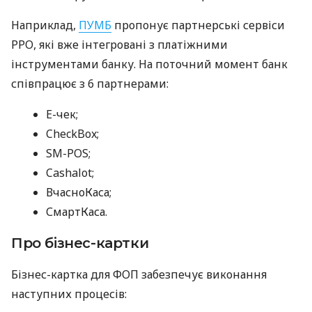
Наприклад,
ПУМБ
пропонує партнерські сервіси
РРО, які вже інтегровані з платіжними
інструментами банку. На поточний момент банк
співпрацює з 6 партнерами:
E-чек;
CheckBox;
SM-POS;
Cashalot;
ВчасноКаса;
СмартКаса.
Про бізнес-картки
Бізнес-картка для ФОП забезпечує виконання
наступних процесів: