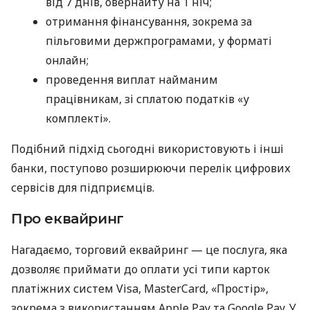
від 7 днів, овернайту на 1 ніч;
отримання фінансування, зокрема за
пільговими держпрограмами, у форматі
онлайн;
проведення виплат найманим
працівникам, зі сплатою податків «у
комплекті».
Подібний підхід сьогодні використовують і інші
банки, поступово розширюючи перелік цифрових
сервісів для підприємців.
Про еквайринг
Нагадаємо, торговий еквайринг — це послуга, яка
дозволяє приймати до оплати усі типи карток
платіжних систем Visa, MasterCard, «Простір»,
зокрема з використанням Apple Pay та Google Pay. У