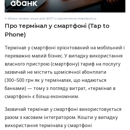
У àбанк триває акція для ФОП з підключення еквайрингу
Про термінал у смартфоні (Tap to
Phone)
Термінал у смартфоні орієнтований на мобільний і
переважно малий бізнес. У випадку використання
власного пристрою (смартфону) тариф на послугу
зазвичай не містить щомісячної абонплати
(300−500 грн як у терміналах, що надаються
банками) — тому з погляду витрат, «термінал в
смартфоні» є більш економним.
Зазвичай термінал у смартфоні використовується
разом з касовим інтегратором. Кошти у випадку
використання термінала у смартфоні