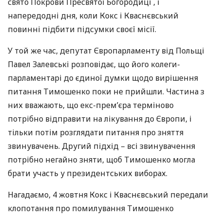
свято Покрови Пресвятої Богородиці , і
напередодні дня, коли Кокс і Кваснєвський
повинні підбити підсумки своєї місії.
У той же час, депутат Європарламенту від Польщі
Павел Залевські розповідає, що його колеги-
парламентарі до єдиної думки щодо вирішення
питання Тимошенко поки не прийшли. Частина з
них вважають, що екс-прем’єра терміново
потрібно відправити на лікування до Європи, і
тільки потім розглядати питання про зняття
звинувачень. Другий підхід – всі звинувачення
потрібно негайно зняти, щоб Тимошенко могла
брати участь у президентських виборах.
Нагадаємо, 4 жовтня Кокс і Кваснєвський передали
клопотання про помилування Тимошенко