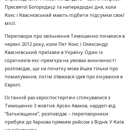
Пресвятої Богородиці та напередодні дня, коли
Кокс і Кваснєвський мають підбити підсумки своєї
місії.
Переговори про звільнення Тимошенко почалися в
червні 2012 року, коли Пет Кокс і Олександр
Кваснєвський приїхали в Україну. Один із
соратників екс-прем’єра на умовах анонімності
розповідає, що на початку мова йшла тільки про
помилування, потім з’явилася ідея про лікування в
Європі.
Останній раз євроспостерігачі спілкувалися з
Тимошенко 3 жовтня. Арсен Аваков, нардеп від
“Батьківщини”, розповідає – переговорники
прибули до Харкова прямим рейсом з Відня. У Київ