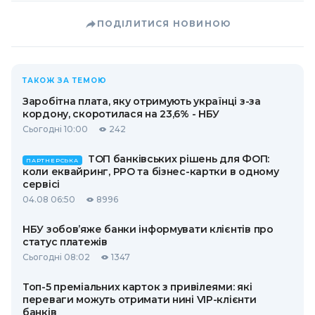
ПОДІЛИТИСЯ НОВИНОЮ
ТАКОЖ ЗА ТЕМОЮ
Заробітна плата, яку отримують українці з-за
кордону, скоротилася на 23,6% - НБУ
Сьогодні 10:00
242
ТОП банківських рішень для ФОП:
ПАРТНЕРСЬКА
коли еквайринг, РРО та бізнес-картки в одному
сервісі
04.08 06:50
8996
НБУ зобов’яже банки інформувати клієнтів про
статус платежів
Сьогодні 08:02
1347
Топ-5 преміальних карток з привілеями: які
переваги можуть отримати нині VIP-клієнти
банків