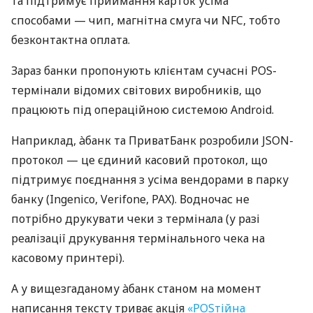
та підтримує приймання карток усіма
способами — чип, магнітна смуга чи NFC, тобто
безконтактна оплата.
Зараз банки пропонують клієнтам сучасні POS-
термінали відомих світових виробників, що
працюють під операційною системою Android.
Наприклад, àбанк та ПриватБанк розробили JSON-
протокол — це єдиний касовий протокол, що
підтримує поєднання з усіма вендорами в парку
банку (Ingenico, Verifone, PAX). Водночас не
потрібно друкувати чеки з термінала (у разі
реалізації друкування термінального чека на
касовому принтері).
А у вищезгаданому àбанк станом на момент
написання тексту триває акція
«POSтійна