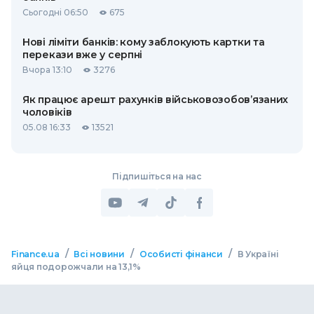
Сьогодні 06:50
675
Нові ліміти банків: кому заблокують картки та
перекази вже у серпні
Вчора 13:10
3276
Як працює арешт рахунків військовозобов’язаних
чоловіків
05.08 16:33
13521
Підпишіться на нас
/
/
/
Finance.ua
Всі новини
Особисті фінанси
В Україні
яйця подорожчали на 13,1%