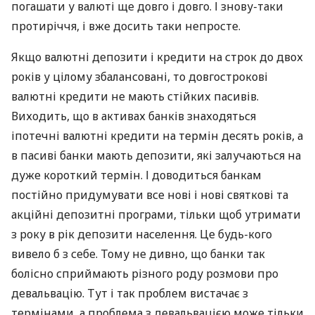
погашати у валюті ще довго і довго. І знову-таки
протиріччя, і вже досить таки непросте.
Якщо валютні депозити і кредити на строк до двох
років у цілому збалансовані, то довгострокові
валютні кредити не мають стійких пасивів.
Виходить, що в активах банків знаходяться
іпотечні валютні кредити на термін десять років, а
в пасиві банки мають депозити, які залучаються на
дуже короткий термін. І доводиться банкам
постійно придумувати все нові і нові святкові та
акційні депозитні програми, тільки щоб утримати
з року в рік депозити населення. Це будь-кого
вивело б з себе. Тому не дивно, що банки так
болісно сприймають різного роду розмови про
девальвацію. Тут і так проблем вистачає з
термінами, а проблема з девальвацією може тільки