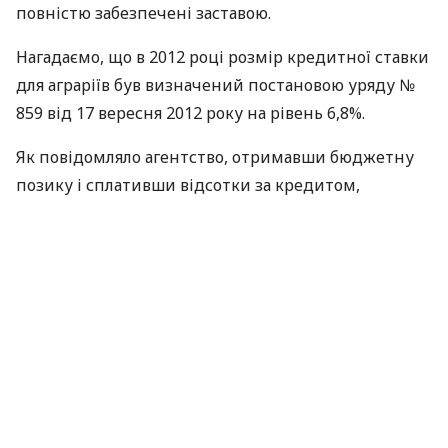
повністю забезпечені заставою.
Нагадаємо, що в 2012 році розмір кредитної ставки
для аграріїв був визначений постановою уряду №
859 від 17 вересня 2012 року на рівень 6,8%.
Як повідомляло агентство, отримавши бюджетну
позику і сплативши відсотки за кредитом,
сільгоспвиробник залишається власником зерна,
яке передається на зберігання до Аграрного фонду.
За словами міністра аграрної політики і
продовольства України Миколи Присяжнюка,
державні заставні закупівлі введені для підтримки
вітчизняного виробника.
У свою чергу, Прем’єр-міністр України Микола
Азаров зазначив, що кредитна ставка на закупівлю