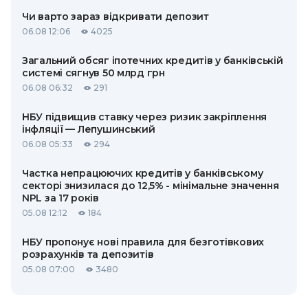
Чи варто зараз відкривати депозит
06.08 12:06
4025
Загальний обсяг іпотечних кредитів у банківській
системі сягнув 50 млрд грн
06.08 06:32
291
НБУ підвищив ставку через ризик закріплення
інфляції — Лепушинський
06.08 05:33
294
Частка непрацюючих кредитів у банківському
секторі знизилася до 12,5% - мінімальне значення
NPL за 17 років
05.08 12:12
184
НБУ пропонує нові правила для безготівкових
розрахунків та депозитів
05.08 07:00
3480