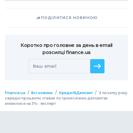
ПОДІЛИТИСЯ НОВИНОЮ
Коротко про головне за день в email
розсилці finance.ua
Ваш email
/
/
/
Finance.ua
Всі новини
Кредит&Депозит
З початку року
середні процентні ставки по тримісячних депозитах
знизилися на 5% - експерт