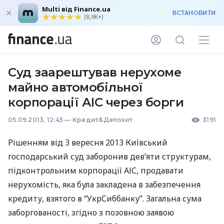
Multi від Finance.ua
ВСТАНОВИТИ
(8,9K+)
Суд заарештував нерухоме
майно автомобільної
корпорації АІС через борги
05.09.2013, 12:45
—
Кредит&Депозит
3191
Рішенням від 3 вересня 2013 Київський
господарський суд заборонив дев’яти структурам,
підконтрольним корпорації
АІС
, продавати
нерухомість, яка була закладена в забезпечення
кредиту, взятого в “УкрСиббанку”. Загальна сума
заборгованості, згідно з позовною заявою