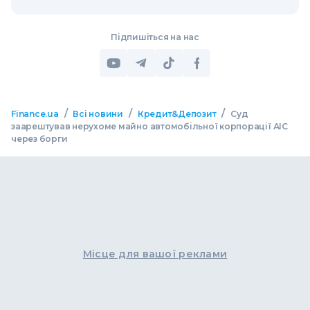
Підпишіться на нас
/
/
/
Finance.ua
Всі новини
Кредит&Депозит
Суд
заарештував нерухоме майно автомобільної корпорації АІС
через борги
Місце для вашої реклами