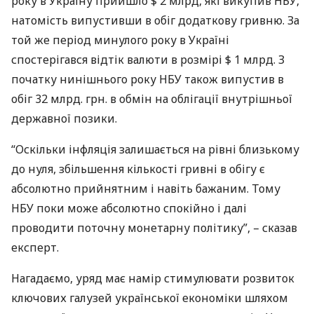
року в Україну прийшло $ 2 млрд, які викупив
НБУ
,
натомість випустивши в обіг додаткову гривню. За
той же період минулого року в Україні
спостерігався відтік валюти в розмірі $ 1 млрд. З
початку нинішнього року
НБУ
також випустив в
обіг 32 млрд. грн. в обмін на облігації внутрішньої
державної позики.
“Оскільки інфляція залишається на рівні близькому
до нуля, збільшення кількості гривні в обігу є
абсолютно прийнятним і навіть бажаним. Тому
НБУ
поки може абсолютно спокійно і далі
проводити поточну монетарну політику”, – сказав
експерт.
Нагадаємо, уряд має намір стимулювати розвиток
ключових галузей української економіки шляхом