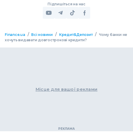
Підпишіться на нас
/
/
/
Finance.ua
Всі новини
Кредит&Депозит
Чому банки не
хочуть видавати довгострокові кредити?
Місце для вашої реклами