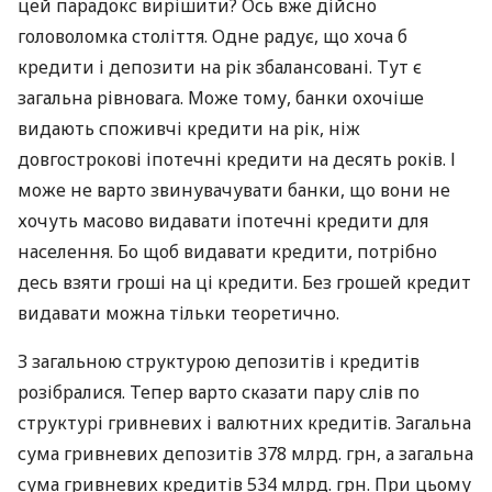
цей парадокс вирішити? Ось вже дійсно
головоломка століття. Одне радує, що хоча б
кредити і депозити на рік збалансовані. Тут є
загальна рівновага. Може тому, банки охочіше
видають споживчі кредити на рік, ніж
довгострокові іпотечні кредити на десять років. І
може не варто звинувачувати банки, що вони не
хочуть масово видавати іпотечні кредити для
населення. Бо щоб видавати кредити, потрібно
десь взяти гроші на ці кредити. Без грошей кредит
видавати можна тільки теоретично.
З загальною структурою депозитів і кредитів
розібралися. Тепер варто сказати пару слів по
структурі гривневих і валютних кредитів. Загальна
сума гривневих депозитів 378 млрд. грн, а загальна
сума гривневих кредитів 534 млрд. грн. При цьому