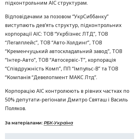
підконтрольним
АІС
структурам.
Відповідачами за позовом “УкрСиббанку”
виступають дев’ять структур, підконтрольних
корпорації
АІС
:
ТОВ
“Укрбізнес
ЛТД
”,
ТОВ
“Легалплейс”,
ТОВ
“Авто-Холдинг”,
ТОВ
“Кременчуцький автоскладальний завод”,
ТОВ
“Інтер-Авто”,
ТОВ
“Автосервіс-Т”, корпорація
“Співдружність Комп”, ПП “Імпульс-В” та
ТОВ
“Компанія “Девелопмент
МАКС
Лтд”.
Корпорацію
АІС
контролюють в рівних частках по
50% депутати-регіонали Дмитро Святаш і Василь
Поляков.
За матеріалами:
РБК-Україна