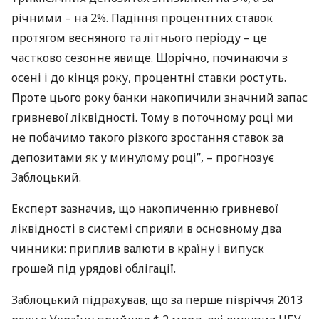
річними – на 2%. Падіння процентних ставок
протягом весняного та літнього періоду – це
частково сезонне явище. Щорічно, починаючи з
осені і до кінця року, процентні ставки ростуть.
Проте цього року банки накопичили значний запас
гривневої ліквідності. Тому в поточному році ми
не побачимо такого різкого зростання ставок за
депозитами як у минулому році”, – прогнозує
Заблоцький.
Експерт зазначив, що накопиченню гривневої
ліквідності в системі сприяли в основному два
чинники: приплив валюти в країну і випуск
грошей під урядові облігації.
Заблоцький підрахував, що за перше півріччя 2013