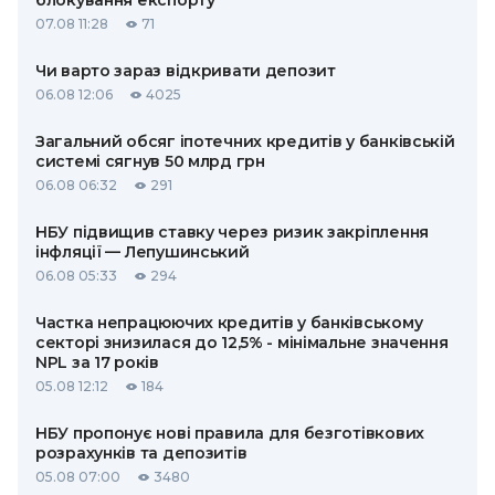
блокування експорту
07.08 11:28
71
Чи варто зараз відкривати депозит
06.08 12:06
4025
Загальний обсяг іпотечних кредитів у банківській
системі сягнув 50 млрд грн
06.08 06:32
291
НБУ підвищив ставку через ризик закріплення
інфляції — Лепушинський
06.08 05:33
294
Частка непрацюючих кредитів у банківському
секторі знизилася до 12,5% - мінімальне значення
NPL за 17 років
05.08 12:12
184
НБУ пропонує нові правила для безготівкових
розрахунків та депозитів
05.08 07:00
3480