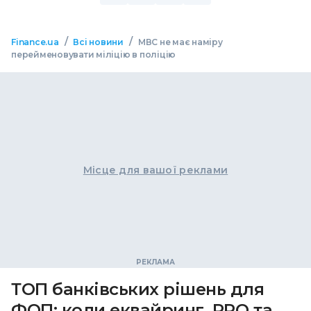
/
/
Finance.ua
Всі новини
МВС не має наміру
перейменовувати міліцію в поліцію
Місце для вашої реклами
ТОП банківських рішень для
ФОП: коли еквайринг, РРО та