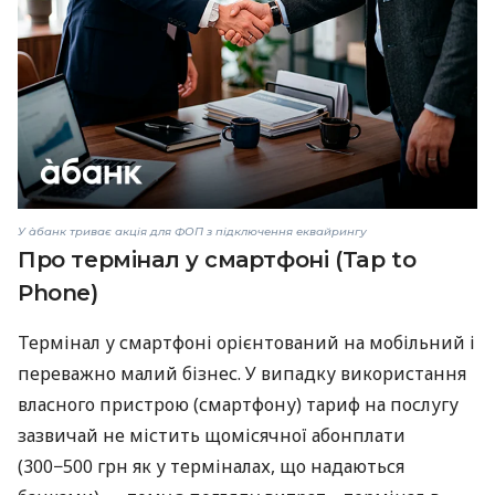
У àбанк триває акція для ФОП з підключення еквайрингу
Про термінал у смартфоні (Tap to
Phone)
Термінал у смартфоні орієнтований на мобільний і
переважно малий бізнес. У випадку використання
власного пристрою (смартфону) тариф на послугу
зазвичай не містить щомісячної абонплати
(300−500 грн як у терміналах, що надаються