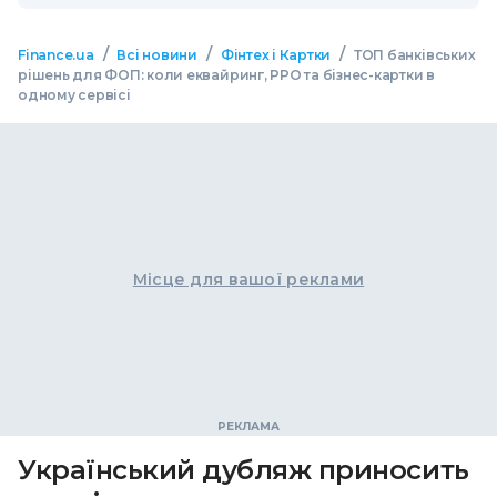
/
/
/
Finance.ua
Всі новини
Фінтех і Картки
ТОП банківських
рішень для ФОП: коли еквайринг, РРО та бізнес-картки в
одному сервісі
Місце для вашої реклами
Український дубляж приносить