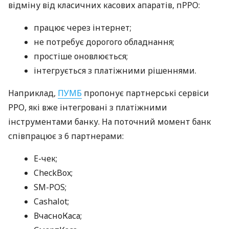
відміну від класичних касових апаратів, пРРО:
працює через інтернет;
не потребує дорогого обладнання;
простіше оновлюється;
інтегрується з платіжними рішеннями.
Наприклад,
ПУМБ
пропонує партнерські сервіси
РРО, які вже інтегровані з платіжними
інструментами банку. На поточний момент банк
співпрацює з 6 партнерами:
E-чек;
CheckBox;
SM-POS;
Cashalot;
ВчасноКаса;