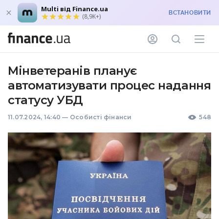
Multi від Finance.ua
ВСТАНОВИТИ
(8,9K+)
Мінветеранів планує
автоматизувати процес надання
статусу УБД
11.07.2024, 14:40
—
Особисті фінанси
548