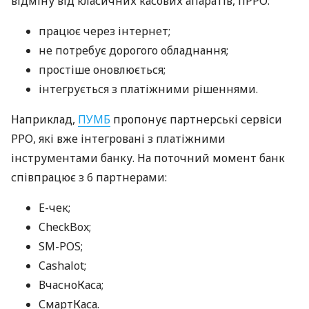
відміну від класичних касових апаратів, пРРО:
працює через інтернет;
не потребує дорогого обладнання;
простіше оновлюється;
інтегрується з платіжними рішеннями.
Наприклад,
ПУМБ
пропонує партнерські сервіси
РРО, які вже інтегровані з платіжними
інструментами банку. На поточний момент банк
співпрацює з 6 партнерами:
E-чек;
CheckBox;
SM-POS;
Cashalot;
ВчасноКаса;
СмартКаса.