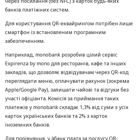
через посилання (без NFC) з карток будь-яких
банків платіжних систем.
Для користування QR-еквайрингом потрібен лише
смартфон із встановленим програмним
забезпеченням.
Наприклад, monobank розробив цілий сервіс
Expirenza by mono для ресторанів, кафе та інших
закладів, що дозволяє відвідувачам через QR-код
переглядати меню, оплачувати рахунок (зокрема
Apple/Google Pay), залишати чайові та відгуки без
участі офіціанта. Комісія за приймання таких
платежів у monobank складає 1,3% від суми з усіх
карток українських банків та 2% з карток
іноземних банків.
Для порівняння, у àбанк плата за послугу QR-