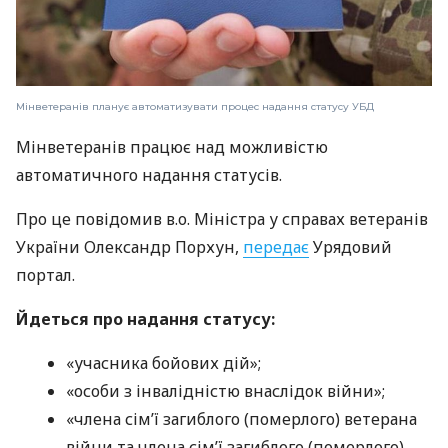
Мінветеранів планує автоматизувати процес надання статусу УБД
Мінветеранів працює над можливістю
автоматичного надання статусів.
Про це повідомив в.о. Міністра у справах ветеранів
України Олександр Порхун,
передає
Урядовий
портал.
Йдеться про надання статусу:
«учасника бойових дій»;
«особи з інвалідністю внаслідок війни»;
«члена сім’ї загиблого (померлого) ветерана
війни та члена сім’ї загиблого (померлого)