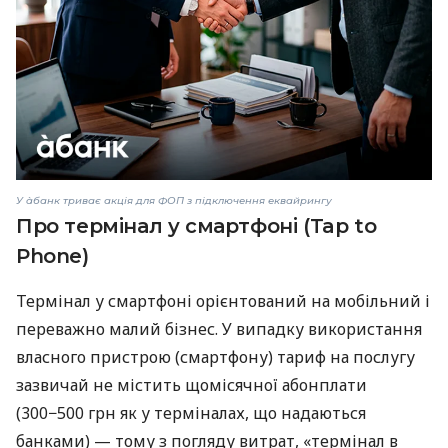
У àбанк триває акція для ФОП з підключення еквайрингу
Про термінал у смартфоні (Tap to
Phone)
Термінал у смартфоні орієнтований на мобільний і
переважно малий бізнес. У випадку використання
власного пристрою (смартфону) тариф на послугу
зазвичай не містить щомісячної абонплати
(300−500 грн як у терміналах, що надаються
банками) — тому з погляду витрат, «термінал в