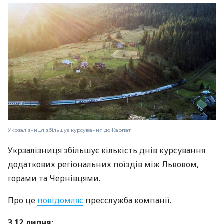
Укрзалізниця збільшує курсування до Карпат
Укрзалізниця збільшує кількість днів курсування
додаткових регіональних поїздів між Львовом,
горами та Чернівцями.
Про це
повідомляє
пресслужба компанії.
З 12 липня: