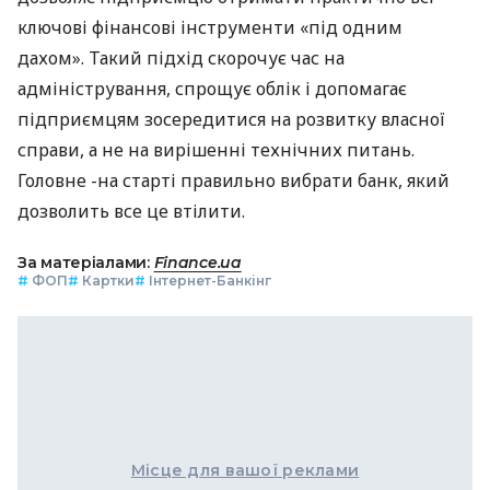
ключові фінансові інструменти «під одним
дахом». Такий підхід скорочує час на
адміністрування, спрощує облік і допомагає
підприємцям зосередитися на розвитку власної
справи, а не на вирішенні технічних питань.
Головне -на старті правильно вибрати банк, який
дозволить все це втілити.
За матеріалами:
Finance.ua
#
ФОП
#
Картки
#
Інтернет-Банкінг
Місце для вашої реклами