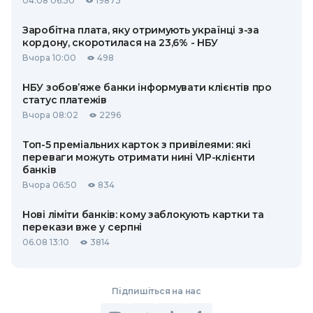
04.08 06:50
19873
Заробітна плата, яку отримують українці з-за
кордону, скоротилася на 23,6% - НБУ
Вчора 10:00
498
НБУ зобов’яже банки інформувати клієнтів про
статус платежів
Вчора 08:02
2296
Топ-5 преміальних карток з привілеями: які
переваги можуть отримати нині VIP-клієнти
банків
Вчора 06:50
834
Нові ліміти банків: кому заблокують картки та
перекази вже у серпні
06.08 13:10
3814
Підпишіться на нас