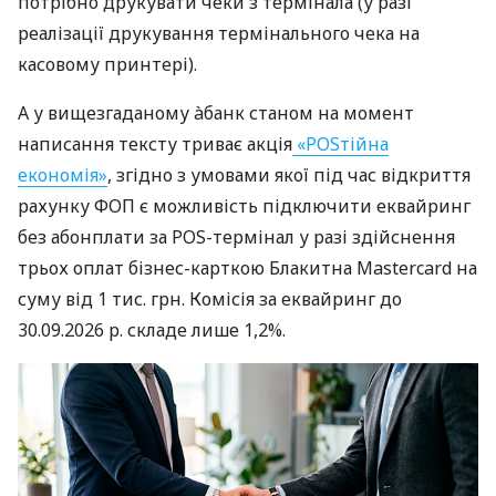
потрібно друкувати чеки з термінала (у разі
реалізації друкування термінального чека на
касовому принтері).
А у вищезгаданому àбанк станом на момент
написання тексту триває акція
«POSтійна
економія»
, згідно з умовами якої під час відкриття
рахунку ФОП є можливість підключити еквайринг
без абонплати за POS-термінал у разі здійснення
трьох оплат бізнес-карткою Блакитна Mastercard на
суму від 1 тис. грн. Комісія за еквайринг до
30.09.2026 р. складе лише 1,2%.