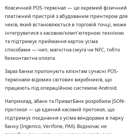
Класичний POS-термінал — це окремий фізичний
платіжний пристрій з вбудованим принтером для
чеків, який встановлюється в торговій точці, може
інтегруватися з касовою/комп'ютерною технікою
та підтримує приймання карток усіма
способами — чип, магнітна смуга чи NFC, тобто
безконтактна оплата.
Зараз банки пропонують клієнтам сучасні POS-
термінали відомих світових виробників, що
працюють під операційною системою Android.
Наприклад, àбанк та ПриватБанк розробили JSON-
протокол — це єдиний касовий протокол, що
підтримує поєднання з усіма вендорами в парку
банку (Ingenico, Verifone, PAX). Водночас не