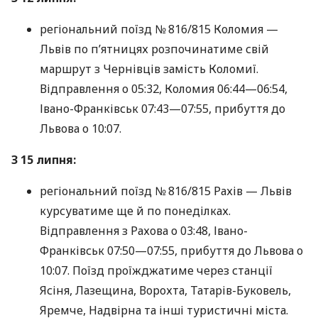
регіональний поїзд № 816/815 Коломия —
Львів по пʼятницях розпочинатиме свій
маршрут з Чернівців замість Коломиї.
Відправлення о 05:32, Коломия
06:44—06:54
,
Івано-Франківськ
07:43—07:55
, прибуття до
Львова о 10:07.
З 15 липня:
регіональний поїзд № 816/815 Рахів — Львів
курсуватиме ще й по понеділках.
Відправлення з Рахова о 03:48, Івано-
Франківськ
07:50—07:55
, прибуття до Львова о
10:07. Поїзд проїжджатиме через станції
Ясіня, Лазещина, Ворохта, Татарів-Буковель,
Яремче, Надвірна та інші туристичні міста.