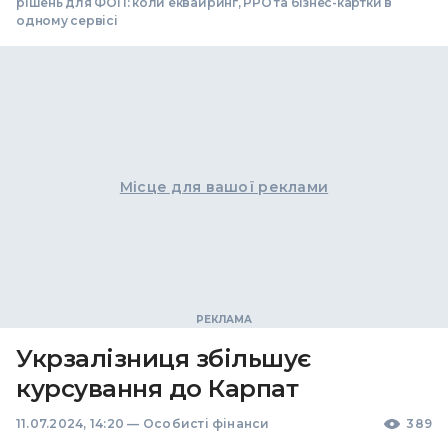
рішень для ФОП: коли еквайринг, РРО та бізнес-картки в
одному сервісі
Місце для вашої реклами
Укрзалізниця збільшує
курсування до Карпат
11.07.2024, 14:20
—
Особисті фінанси
389