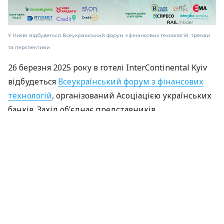
У Києві відбудеться Всеукраїнський форум з фінансових технологій: тренди
та перспективи
26 березня 2025 року в готелі InterContinental Kyiv
відбудеться
Всеукраїнський форум з фінансових
технологій
, організований Асоціацією українських
банків. Захід об’єднає представників
Національного банку України, Міністерства
економіки, Верховної Ради, провідних фінтех-
компаній, міжнародних експертів у сфері фінансів
та штучного інтелекту.
Серед головних тем форуму — вплив штучного
інтелекту на фінансовий сектор, іноземні
інвестиції у фінтех-ринок України, перспективи