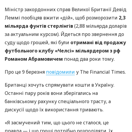
Міністр закордонних справ Великої Британії Девід
Леммі пообіцяв вжити «дій», щоб розморозити
2,3
мільярда фунтів стерлінгів
(2,88 мільярда доларів
за актуальним курсом). Йдеться про звернення до
суду щодо грошей, які були
отримані від продажу
футбольного клубу «Челсі» мільярдером з рф
Романом Абрамовичем
понад два роки тому.
Про це 9 березня
повідомили
у The Financial Times.
Британці хочуть спрямувати кошти в Україну.
Останні пару років вони зберігались на
банківському рахунку спеціального трасту, а
дискусії щодо їх використання тривають.
«Я засмучений тим, що цього не сталося, це
правда — і що гроші потрібно розподіляти, їх