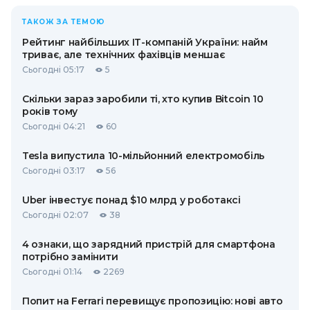
ТАКОЖ ЗА ТЕМОЮ
Рейтинг найбільших ІТ-компаній України: найм
триває, але технічних фахівців меншає
Сьогодні 05:17
5
Скільки зараз заробили ті, хто купив Bitcoin 10
років тому
Сьогодні 04:21
60
Tesla випустила 10-мільйонний електромобіль
Сьогодні 03:17
56
Uber інвестує понад $10 млрд у роботаксі
Сьогодні 02:07
38
4 ознаки, що зарядний пристрій для смартфона
потрібно замінити
Сьогодні 01:14
2269
Попит на Ferrari перевищує пропозицію: нові авто