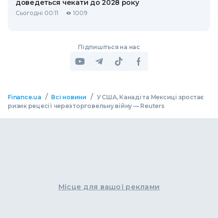
доведеться чекати до 2028 року
Сьогодні 00:11
1009
Підпишіться на нас
/
/
Finance.ua
Всі новини
У США, Канаді та Мексиці зростає
ризик рецесії через торговельну війну — Reuters
Місце для вашої реклами