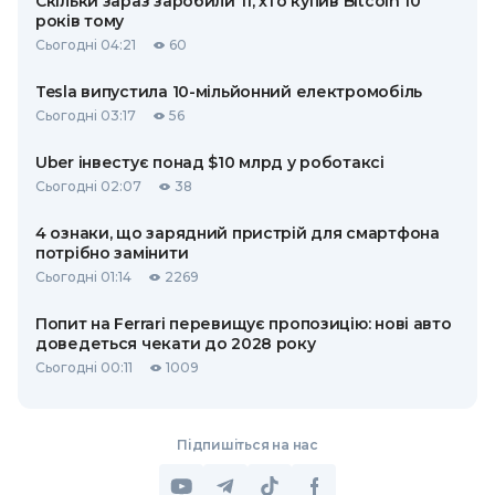
Скільки зараз заробили ті, хто купив Bitcoin 10
років тому
Сьогодні 04:21
60
Tesla випустила 10-мільйонний електромобіль
Сьогодні 03:17
56
Uber інвестує понад $10 млрд у роботаксі
Сьогодні 02:07
38
4 ознаки, що зарядний пристрій для смартфона
потрібно замінити
Сьогодні 01:14
2269
Попит на Ferrari перевищує пропозицію: нові авто
доведеться чекати до 2028 року
Сьогодні 00:11
1009
Підпишіться на нас