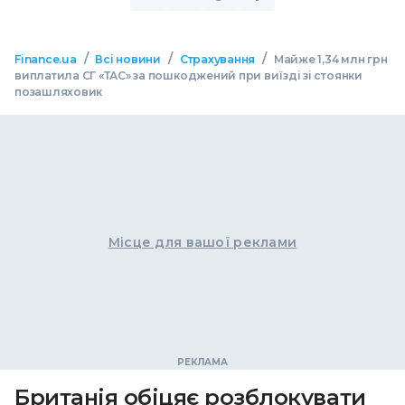
/
/
/
Finance.ua
Всі новини
Страхування
Майже 1,34 млн грн
виплатила СГ «ТАС» за пошкоджений при виїзді зі стоянки
позашляховик
Місце для вашої реклами
Британія обіцяє розблокувати