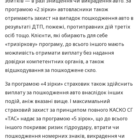
збитків — в разі знищення чи викрадення авто. За
програмою «2 зірки» автовласники також
отримають захист на випадок пошкодження авто в
результаті ДТП, пожежі, протиправних дій третіх
осіб тощо. Клієнти, які обирають для себе
«тризіркову» програму, до всього іншого мають
можливість отримати виплату без надання
довідки компетентних органів, а також
відшкодування за пошкоджене скло.
За програмою «4 зірки» страховик також здійснить
виплату за пошкодження авто внаслідок інших
подій, аніж вказані вище. І максимальний
страховий захист за принципом повного КАСКО СГ
«ТАС» надає за програмою «5 зірок», що до всього
іншого покриває ризик гідроудару, втрати чи
пошкодження номерних знаків, викрадення чи