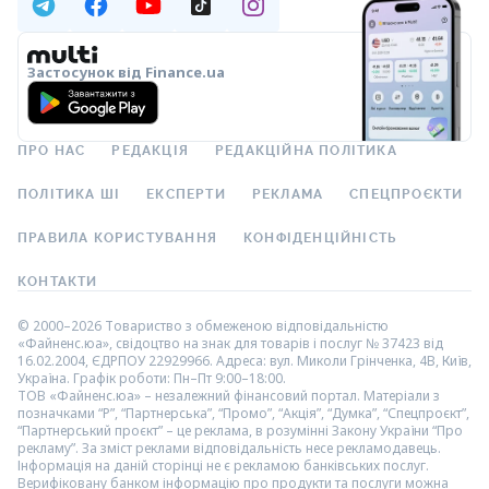
Застосунок від Finance.ua
ПРО НАС
РЕДАКЦІЯ
РЕДАКЦІЙНА ПОЛІТИКА
ПОЛІТИКА ШІ
ЕКСПЕРТИ
РЕКЛАМА
СПЕЦПРОЄКТИ
ПРАВИЛА КОРИСТУВАННЯ
КОНФІДЕНЦІЙНІСТЬ
КОНТАКТИ
© 2000–2026 Товариство з обмеженою відповідальністю
«Файненс.юа», свідоцтво на знак для товарів і послуг № 37423 від
16.02.2004, ЄДРПОУ 22929966. Адреса: вул. Миколи Грінченка, 4В, Київ,
Україна. Графік роботи: Пн–Пт 9:00–18:00.
ТОВ «Файненс.юа» – незалежний фінансовий портал. Матеріали з
позначками “Р”, “Партнерська”, “Промо”, “Акція”, “Думка”, “Спецпроєкт”,
“Партнерський проєкт” – це реклама, в розумінні Закону України “Про
рекламу”. За зміст реклами відповідальність несе рекламодавець.
Інформація на даній сторінці не є рекламою банківських послуг.
Верифіковану банком інформацію про продукти та послуги можна