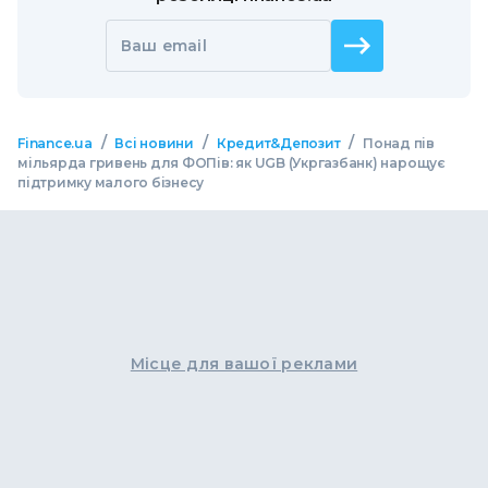
Ваш email
/
/
/
Finance.ua
Всі новини
Кредит&Депозит
Понад пів
мільярда гривень для ФОПів: як UGB (Укргазбанк) нарощує
підтримку малого бізнесу
Місце для вашої реклами