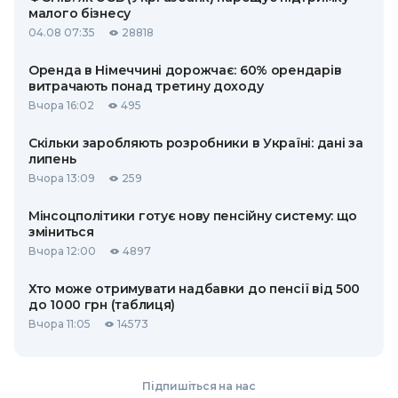
малого бізнесу
04.08 07:35
28818
Оренда в Німеччині дорожчає: 60% орендарів
витрачають понад третину доходу
Вчора 16:02
495
Скільки заробляють розробники в Україні: дані за
липень
Вчора 13:09
259
Мінсоцполітики готує нову пенсійну систему: що
зміниться
Вчора 12:00
4897
Хто може отримувати надбавки до пенсії від 500
до 1000 грн (таблиця)
Вчора 11:05
14573
Підпишіться на нас