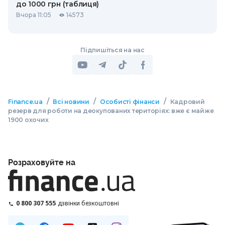
до 1000 грн (таблиця)
Вчора 11:05
14573
Підпишіться на нас
/
/
/
Finance.ua
Всі новини
Особисті фінанси
Кадровий
резерв для роботи на деокупованих територіях: вже є майже
1900 охочих
Розраховуйте на
0 800 307 555
дзвінки безкоштовні