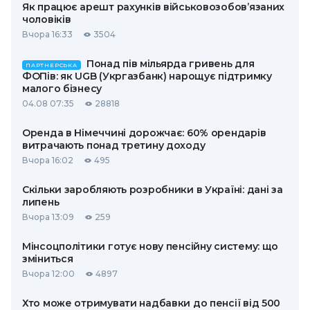
Як працює арешт рахунків військовозобов’язаних
чоловіків
Вчора 16:33
3504
Понад пів мільярда гривень для
ПАРТНЕРСЬКА
ФОПів: як UGB (Укргазбанк) нарощує підтримку
малого бізнесу
04.08 07:35
28818
Оренда в Німеччині дорожчає: 60% орендарів
витрачають понад третину доходу
Вчора 16:02
495
Скільки заробляють розробники в Україні: дані за
липень
Вчора 13:09
259
Мінсоцполітики готує нову пенсійну систему: що
зміниться
Вчора 12:00
4897
Хто може отримувати надбавки до пенсії від 500