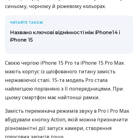
синьому, чорному й рожевому кольорах.
ЧИТАЙТЕ ТАКОЖ
Названо ключові відмінності між iPhone14 і
iPhone 15
Своєю чергою iPhone 15 Pro та iPhone 15 Pro Max
мають корпус із шліфованого титану замість
нержавіючої сталі. 15-та модель Pro стала
найлегшою порівняно з її попередницями. При
цьому смартфон має найтонші рамки.
Замість перемикача режимів звуку в Pro і Pro Max
вбудували кнопку Action, якій можна призначити
різноманітні дії: запуск камери, створення
голосових записів тощо.