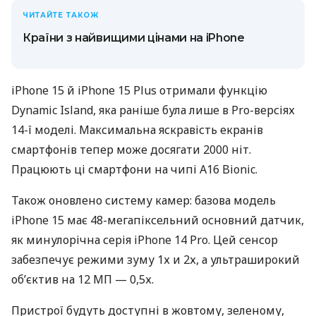
ЧИТАЙТЕ ТАКОЖ
Країни з найвищими цінами на iPhone
iPhone 15 й iPhone 15 Plus отримали функцію
Dynamic Island, яка раніше була лише в Pro-версіях
14-ї моделі. Максимальна яскравість екранів
смартфонів тепер може досягати 2000 ніт.
Працюють ці смартфони на чипі A16 Bionic.
Також оновлено систему камер: базова модель
iPhone 15 має 48-мегапіксельний основний датчик,
як минулорічна серія iPhone 14 Pro. Цей сенсор
забезпечує режими зуму 1х и 2х, а ультраширокий
обʼєктив на 12 МП — 0,5х.
Пристрої будуть доступні в жовтому, зеленому,