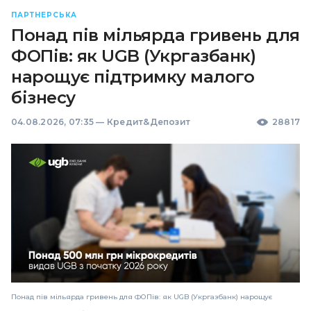
ПАРТНЕРСЬКА
Понад пів мільярда гривень для
ФОПів: як UGB (Укргазбанк)
нарощує підтримку малого
бізнесу
04.08.2026, 07:35
—
Кредит&Депозит
28817
Понад пів мільярда гривень для ФОПів: як UGB (Укргазбанк) нарощує