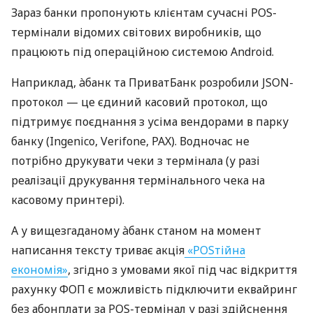
Зараз банки пропонують клієнтам сучасні POS-
термінали відомих світових виробників, що
працюють під операційною системою Android.
Наприклад, àбанк та ПриватБанк розробили JSON-
протокол — це єдиний касовий протокол, що
підтримує поєднання з усіма вендорами в парку
банку (Ingenico, Verifone, PAX). Водночас не
потрібно друкувати чеки з термінала (у разі
реалізації друкування термінального чека на
касовому принтері).
А у вищезгаданому àбанк станом на момент
написання тексту триває акція
«POSтійна
економія»
, згідно з умовами якої під час відкриття
рахунку ФОП є можливість підключити еквайринг
без абонплати за POS-термінал у разі здійснення