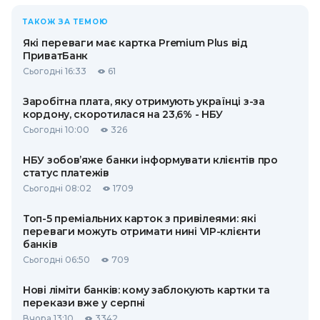
ТАКОЖ ЗА ТЕМОЮ
Які переваги має картка Premium Plus від
ПриватБанк
Сьогодні 16:33
61
Заробітна плата, яку отримують українці з-за
кордону, скоротилася на 23,6% - НБУ
Сьогодні 10:00
326
НБУ зобов’яже банки інформувати клієнтів про
статус платежів
Сьогодні 08:02
1709
Топ-5 преміальних карток з привілеями: які
переваги можуть отримати нині VIP-клієнти
банків
Сьогодні 06:50
709
Нові ліміти банків: кому заблокують картки та
перекази вже у серпні
Вчора 13:10
3342