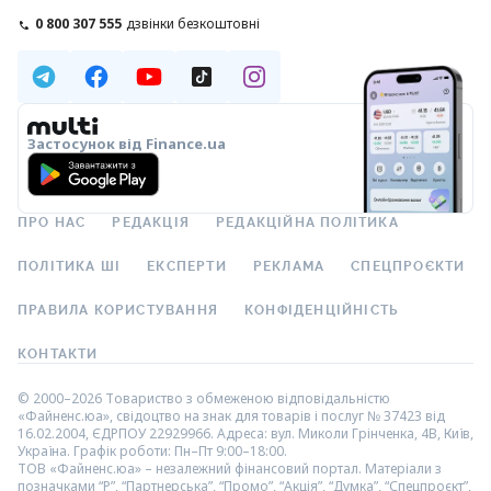
0 800 307 555
дзвінки безкоштовні
Застосунок від Finance.ua
ПРО НАС
РЕДАКЦІЯ
РЕДАКЦІЙНА ПОЛІТИКА
ПОЛІТИКА ШІ
ЕКСПЕРТИ
РЕКЛАМА
СПЕЦПРОЄКТИ
ПРАВИЛА КОРИСТУВАННЯ
КОНФІДЕНЦІЙНІСТЬ
КОНТАКТИ
© 2000–2026 Товариство з обмеженою відповідальністю
«Файненс.юа», свідоцтво на знак для товарів і послуг № 37423 від
16.02.2004, ЄДРПОУ 22929966. Адреса: вул. Миколи Грінченка, 4В, Київ,
Україна. Графік роботи: Пн–Пт 9:00–18:00.
ТОВ «Файненс.юа» – незалежний фінансовий портал. Матеріали з
позначками “Р”, “Партнерська”, “Промо”, “Акція”, “Думка”, “Спецпроєкт”,