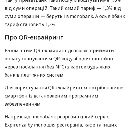
Так, у ПриватБанк така послуга коштуватиме 1,3%
від суми операцій. Такий самий тариф — 1,3% від
суми операцій — беруть і в monobank. А ось в àбанк
тариф становить 1,2%.
Про QR-еквайринг
Разом з тим QR-еквайринг дозволяє приймати
оплату скануванням QR-коду або дистанційно
через посилання (без NFC) з карток будь-яких
банків платіжних систем.
Для користування QR-еквайрингом потрібен лише
смартфон із встановленим програмним
забезпеченням.
Наприклад, monobank розробив цілий сервіс
Expirenza by mono для ресторанів, кафе та інших