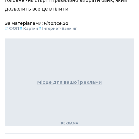
Головне -на старті правильно вибрати банк, який
дозволить все це втілити.
За матеріалами:
Finance.ua
#
ФОП
#
Картки
#
Інтернет-Банкінг
Місце для вашої реклами