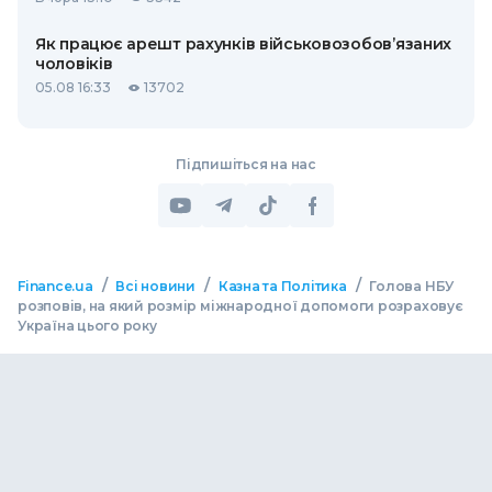
Як працює арешт рахунків військовозобов’язаних
чоловіків
05.08 16:33
13702
Підпишіться на нас
/
/
/
Finance.ua
Всі новини
Казна та Політика
Голова НБУ
розповів, на який розмір міжнародної допомоги розраховує
Україна цього року