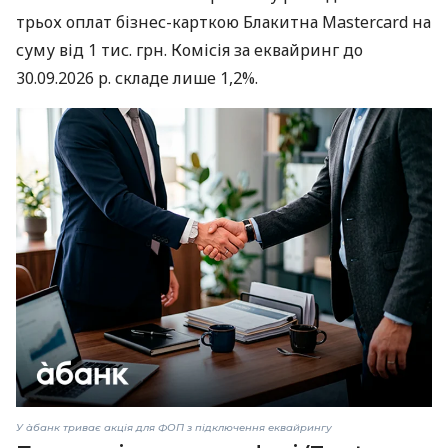
трьох оплат бізнес-карткою Блакитна Mastercard на
суму від 1 тис. грн. Комісія за еквайринг до
30.09.2026 р. складе лише 1,2%.
У àбанк триває акція для ФОП з підключення еквайрингу