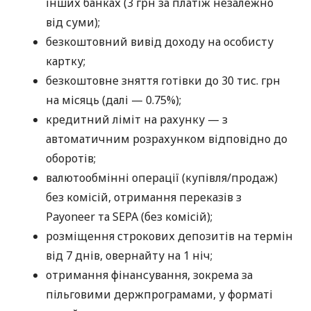
інших банках (3 грн за платіж незалежно
від суми);
безкоштовний вивід доходу на особисту
картку;
безкоштовне зняття готівки до 30 тис. грн
на місяць (далі — 0.75%);
кредитний ліміт на рахунку — з
автоматичним розрахунком відповідно до
оборотів;
валютообмінні операції (купівля/продаж)
без комісій, отримання переказів з
Payoneer та SEPA (без комісій);
розміщення строкових депозитів на термін
від 7 днів, овернайту на 1 ніч;
отримання фінансування, зокрема за
пільговими держпрограмами, у форматі