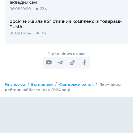
вкладникам
06.08 10:20
234
росія знищила логістичний комплекс із товарами
PUMA
06.08 06:44
145
Підпишіться на нас
/
/
/
Finance.ua
Всі новини
Фондовий ринок
Як змінився
рейтинг найбагатших у 2024 році