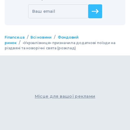
Ваш email
/
/
Finance.ua
Всі новини
Фондовий
/
ринок
«Укрзалізниця» призначила додаткові поїзди на
різдвяні та новорічні свята (розклад)
Місце для вашої реклами