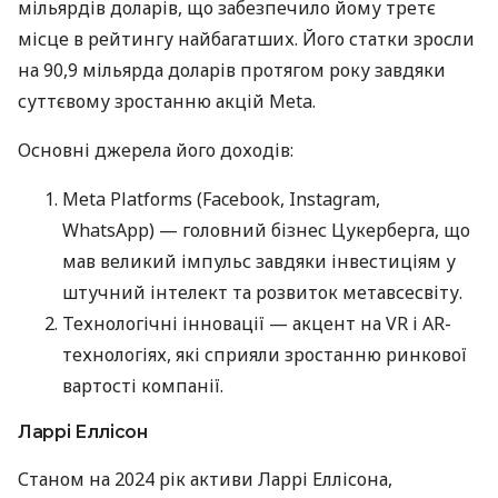
мільярдів доларів, що забезпечило йому третє
місце в рейтингу найбагатших. Його статки зросли
на 90,9 мільярда доларів протягом року завдяки
суттєвому зростанню акцій Meta.
Основні джерела його доходів:
Meta Platforms (Facebook, Instagram,
WhatsApp) — головний бізнес Цукерберга, що
мав великий імпульс завдяки інвестиціям у
штучний інтелект та розвиток метавсесвіту.
Технологічні інновації — акцент на VR і AR-
технологіях, які сприяли зростанню ринкової
вартості компанії​.
Ларрі Еллісон
Станом на 2024 рік активи Ларрі Еллісона,