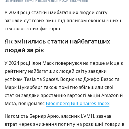
Як змінився рейтинг найбагатших у 2024 році, freepik
У 2024 році статки найбагатших людей світу
зазнали суттєвих змін під впливом економічних і
технологічних факторів.
Як змінились статки найбагатших
людей за рік
У 2024 році Ілон Маск повернувся на перше місце в
рейтингу найбагатших людей світу завдяки
успіхам Tesla та SpaceX. Водночас Джефф Безос та
Марк Цукерберг також помітно збільшили свої
статки завдяки зростанню вартості акцій Amazon й
Meta, повідомляє
Bloomberg Billionaires Index
.
Натомість Бернар Арно, власник LVMH, зазнав
втрат через зниження попиту на розкішні товари в