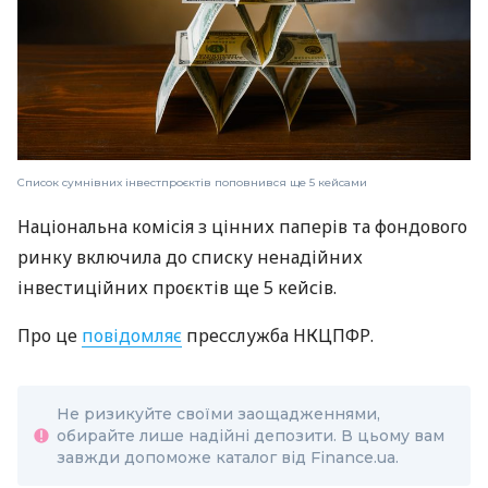
Список сумнівних інвестпроєктів поповнився ще 5 кейсами
Національна комісія з цінних паперів та фондового
ринку включила до списку ненадійних
інвестиційних проєктів ще 5 кейсів.
Про це
повідомляє
пресслужба НКЦПФР.
Не ризикуйте своїми заощадженнями,
обирайте лише надійні депозити. В цьому вам
завжди допоможе каталог від Finance.ua.