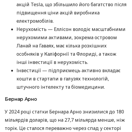
акцій Tesla, що збільшило його багатство після
підвищення ціни акцій виробника
електромобілів.
Нерухомість — Еллісон володіє масштабними
нерухомими активами, зокрема островом
Ланай на Гаваях, має кілька розкішних
особняків у Каліфорнії та Флориді, а також
інші інвестиції в нерухомість.
Інвестиції — підприємець активно вкладає
кошти в стартапи в галузях технологій,
штучного інтелекту та біомедицини.
Бернар Арно
У 2024 році статки Бернара Арно знизилися до 180
мільярдів доларів, що на 27,7 мільярда менше, ніж
торік. Це сталося переважно через спад у секторі