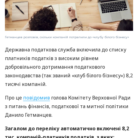
Гетманцев розповів, скільки компаній потрапили до «клубу білого бізнесу»
Державна податкова служба включила до списку
платників податків з високим рівнем
добровільного дотримання податкового
законодавства (так званий «клуб білого бізнесу») 8,2
тисячі компаній.
Про це
повідомив
голова Комітету Верховної Ради
з питань фінансів, податкової та митної політики
Данило Гетманцев.
Загалом до переліку автоматично включені 8,2
тис. компаній-платників податків, з яких: