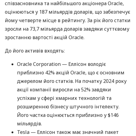
співзасновника та найбільшого акціонера Oracle,
оцінюються у 187 мільярдів доларів, що забезпечує
йому четверте місце в рейтингу. За рік його статки
зросли на 73,7 мільярда доларів завдяки суттєвому
зростанню вартості акцій Oracle.
До його активів входять:
Oracle Corporation — Еллісон володіє
приблизно 42% акцій Oracle, що є основним
джерелом його статків. На початку 2024 року
акції компанії виросли на 52% завдяки
успіхам у сфері хмарних технологій та
розширенню бізнесу штучного інтелекту.
Його частка оцінюється приблизно у $146
мільярдів.
Tesla — Еллісон також має значний пакет