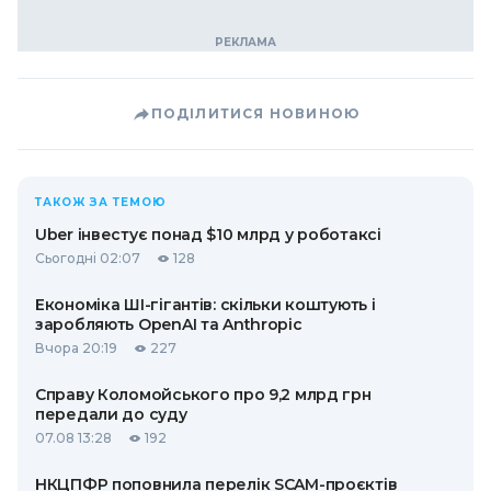
ПОДІЛИТИСЯ НОВИНОЮ
ТАКОЖ ЗА ТЕМОЮ
Uber інвестує понад $10 млрд у роботаксі
Сьогодні 02:07
128
Економіка ШІ-гігантів: скільки коштують і
заробляють OpenAI та Anthropic
Вчора 20:19
227
Справу Коломойського про 9,2 млрд грн
передали до суду
07.08 13:28
192
НКЦПФР поповнила перелік SCAM-проєктів