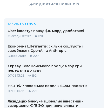
ПОДІЛИТИСЯ НОВИНОЮ
ТАКОЖ ЗА ТЕМОЮ
Uber інвестує понад $10 млрд у роботаксі
Сьогодні 02:07
128
Економіка ШІ-гігантів: скільки коштують і
заробляють OpenAI та Anthropic
Вчора 20:19
227
Справу Коломойського про 9,2 млрд грн
передали до суду
07.08 13:28
192
НКЦПФР поповнила перелік SCAM-проєктів
07.08 06:13
276
Ліквідацію банку «Національні інвестиції»
завершено: ФГВФО припинив виплати