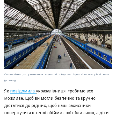
«Укрзалізниця» призначила додаткові поїзди на різдвяні та новорічні свята
(розклад)
Як
повідомила
укразалізниця, «робимо все
можливе, щоб ви могли безпечно та зручно
дістатися до рідних, щоб наші захисники
повернулися в теплі обійми своїх близьких, а діти