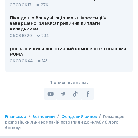
07.08 06:13
276
Ліквідацію банку «Національні інвестиції»
завершено: ФГВФО припинив виплати
вкладникам
06.08 10:20
234
росія знищила логістичний комплекс із товарами
PUMA
06.08 06:44
145
Підпишіться на нас
/
/
/
Finance.ua
Всі новини
Фондовий ринок
Гетманцев
розповів, скільки компаній потрапили до «клубу білого
бізнесу»