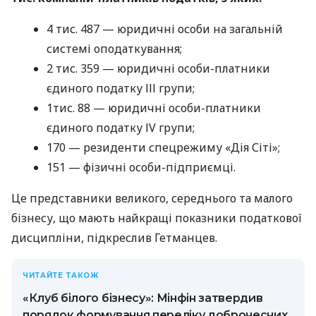
4 тис. 487 — юридичні особи на загальній
системі оподаткування;
2 тис. 359 — юридичні особи-платники
єдиного податку ІІІ групи;
1тис. 88 — юридичні особи-платники
єдиного податку ІV групи;
170 — резиденти спецрежиму «Дія Сіті»;
151 — фізичні особи-підприємці.
Це представники великого, середнього та малого
бізнесу, що мають найкращі показники податкової
дисципліни, підкреслив Гетманцев.
ЧИТАЙТЕ ТАКОЖ
«Клуб білого бізнесу»: Мінфін затвердив
порядок формування переліку доброчесних