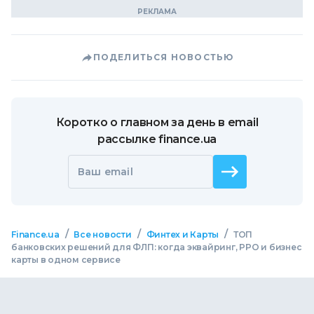
ПОДЕЛИТЬСЯ НОВОСТЬЮ
Коротко о главном за день в email
рассылке finance.ua
Ваш email
/
/
/
Finance.ua
Все новости
Финтех и Карты
ТОП
банковских решений для ФЛП: когда эквайринг, РРО и бизнес
карты в одном сервисе