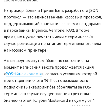
системой Android.
Например, àбанк и ПриватБанк разработали JSON-
протокол — это единственный кассовый протокол,
поддерживающий сочетание со всеми вендорами
в парке банка (Ingenico, Verifone, PAX). В то же
время, не нужно печатать чеки с терминала (в
случае реализации печатания терминального чека
на кассовом принтере).
А в вышеупомянутом àбанк по состоянию на
момент написания текста продолжается акция
«
POSтійна економія
», согласно условиям которой
при открытии счета ФЛП есть возможность
подключить эквайринг без абонплаты за POS-
терминал в случае осуществления трех оплат
бизнес-картой Голубая Mastercard на сумму от 1