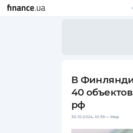
В
В
Л
А
Н
В Финлянди
С
40 объекто
П
рф
Т
30.10.2024, 10:39
—
Мир
Р