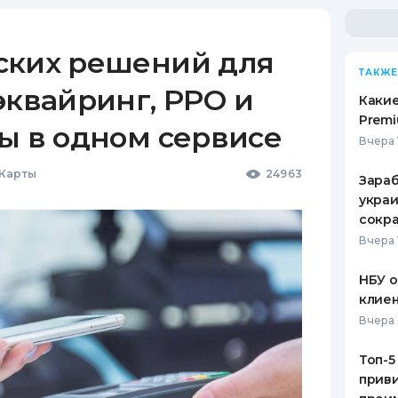
ских решений для
ТАКЖЕ
эквайринг, РРО и
Какие
Premi
ы в одном сервисе
Вчера 
 Карты
24963
Зараб
украи
сокра
Вчера 
НБУ 
клиен
Вчера 
Топ-5
приви