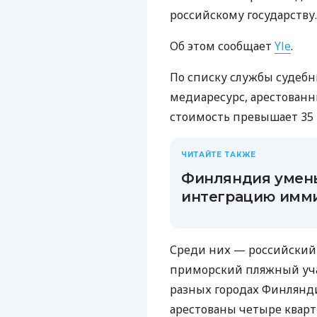
российскому государству.
Об этом сообщает
Yle
.
По списку службы судебн
медиаресурс, арестованны
стоимость превышает 35 
ЧИТАЙТЕ ТАКЖЕ
Финляндия умень
интеграцию имм
Среди них — российский 
приморский пляжный уча
разных городах Финлянди
арестованы четыре кварт