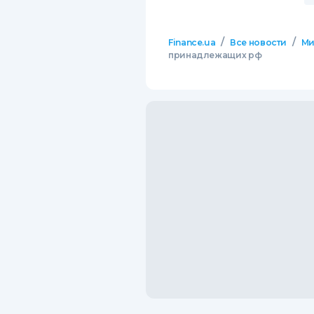
/
/
Finance.ua
Все новости
М
принадлежащих рф