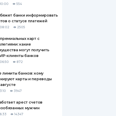
10:00
554
ДИТЕЛИ ПО
ВАНИЮ
обяжет банки информировать
тов о статусе платежей
РАХОВЫЕ ПОЛИСЫ
08:02
2505
ВЫЕ КОМПАНИИ
 премиальных карт с
легиями: какие
 О СТРАХОВЫХ
ИЯХ
ущества могут получить
VIP-клиенты банков
КА И ОПЛАТА
06:50
872
ТЫ
 лимиты банков: кому
кируют карты и переводы
 августе
3:10
3947
аботает арест счетов
нообязанных мужчин
6:33
14347