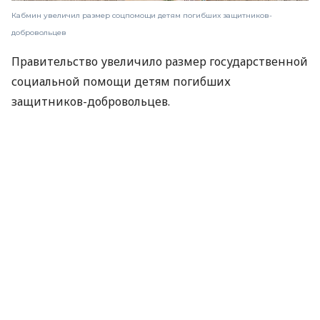
Кабмин увеличил размер соцпомощи детям погибших защитников-
добровольцев
Правительство увеличило размер государственной
социальной помощи детям погибших
защитников-добровольцев.
Об этом
сообщает
Правительственный портал.
«Правительство урегулировало вопрос выплат
соцпомощи и детям добровольцев, которым в
соответствии с Законом Украины „О статусе
ветеранов войны, гарантиях их социальной
защиты“ установлен статус члена семьи погибшего
Защитника или Защитницы Украины», —
говорится в сообщении.
О ком идет речь