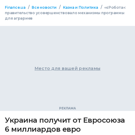
/
/
/
Finance.ua
Все новости
Казна и Политика
«єРобота»:
правительство усовершенствовало механизмы программы
для аграриев
Место для вашей рекламы
Украина получит от Евросоюза
6 миллиардов евро