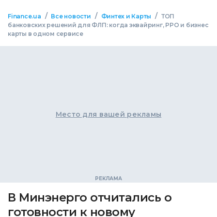
/
/
/
Finance.ua
Все новости
Финтех и Карты
ТОП
банковских решений для ФЛП: когда эквайринг, РРО и бизнес
карты в одном сервисе
Место для вашей рекламы
В Минэнерго отчитались о
готовности к новому