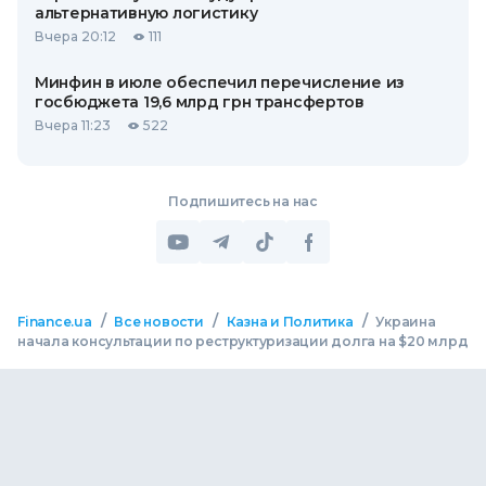
альтернативную логистику
Вчера 20:12
111
Минфин в июле обеспечил перечисление из
госбюджета 19,6 млрд грн трансфертов
Вчера 11:23
522
Подпишитесь на нас
/
/
/
Finance.ua
Все новости
Казна и Политика
Украина
начала консультации по реструктуризации долга на $20 млрд