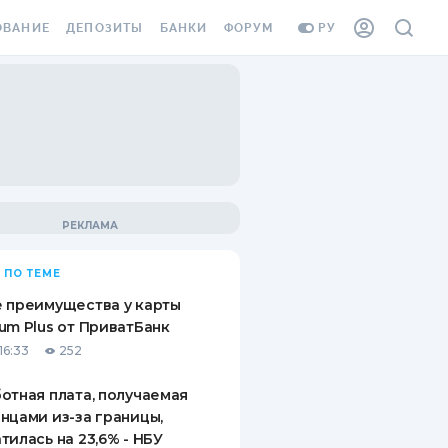
ОВАНИЕ
ДЕПОЗИТЫ
БАНКИ
ФОРУМ
РУ
ВСЕ ДЕПОЗИТЫ
ВСЕ БАНКИ
ВАНИЕ ЖИЛЬЯ ОТ
ДЕПОЗИТЫ В USD
ОТЗЫВЫ О БАНКАХ
И ШАХЕДОВ
ДЕПОЗИТЫ В EUR
МИКРОФИНАНСОВЫЕ
АХОВКА ЗАГРАНИЦУ
ОРГАНИЗАЦИИ
БОНУС К ДЕПОЗИТАМ
ОТЗЫВЫ ОБ МФО
УСЛОВИЯ АКЦИИ
Я КАРТА
 ПО ТЕМЕ
ВОПРОСЫ И ОТВЕТЫ
ОННАЯ ВИНЬЕТКА
 преимущества у карты
ДЕПОЗИТНЫЙ КАЛЬКУЛЯТОР
um Plus от ПриватБанк
Я СОТРУДНИКОВ
16:33
252
ПУТЕВОДИТЕЛИ ПО
SSISTANCE
СБЕРЕЖЕНИЯМ
отная плата, получаемая
нцами из-за границы,
ВАНИЕ ОТ
тилась на 23,6% - НБУ
ТНЫХ СЛУЧАЕВ