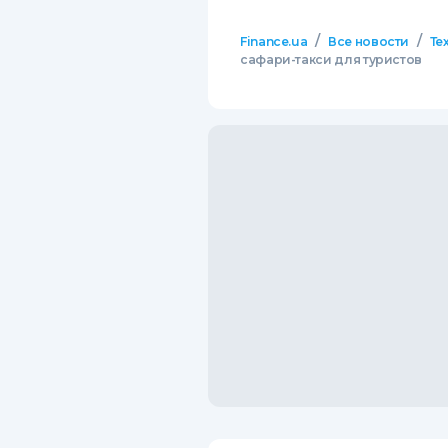
/
/
Finance.ua
Все новости
Те
сафари-такси для туристов