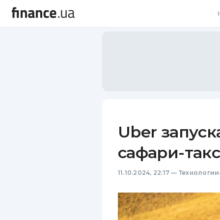
В
В
Л
А
Н
Uber запуск
С
сафари-такс
П
11.10.2024, 22:17
—
Технологии
Т
Р