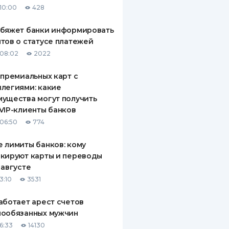
10:00
428
ДИТЕЛИ ПО
ВАНИЮ
обяжет банки информировать
тов о статусе платежей
РАХОВЫЕ ПОЛИСЫ
08:02
2022
ВЫЕ КОМПАНИИ
 премиальных карт с
легиями: какие
 О СТРАХОВЫХ
ИЯХ
ущества могут получить
VIP-клиенты банков
КА И ОПЛАТА
06:50
774
ТЫ
 лимиты банков: кому
кируют карты и переводы
 августе
3:10
3531
аботает арест счетов
нообязанных мужчин
6:33
14130