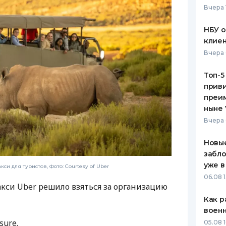
Вчера 
ЕЖЕМЕСЯЧНЫЙ ОБЗОР
ПУТЕВО
КЕШБЭКА
СТРАХО
НБУ 
клиен
ПУТЕВОДИТЕЛИ ПО
ВСЕ СТ
Вчера 
БАНКОВСКИМ КАРТАМ
СТРАХО
Топ-5
приви
ОТЗЫВЫ
КОМПАН
преим
ныне 
ДОСТАВ
Вчера 
КОНТАК
Новые
забло
уже в
кси для туристов, Фото: Courtesy of Uber
06.08 1
акси Uber решило взяться за организацию
Как р
воен
sure.
05.08 1