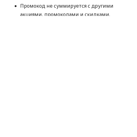
Промокод не суммируется с другими
акциями, промокодами и скидками.
Компания оставляет за собой право не
предоставлять промокод, если отзыв не
прошел модерацию Minfin или имеет
признаки искусственного накручивания.
Отправляя данные для получения
промокода, вы соглашаетесь на их
обработку компанией MyCredit
исключительно с целью проверки участия в
акции. Ваши персональные данные не
передаются третьим лицам.
Промокод следует использовать до
30.09.2026.
Спасибо, что выбираете MyCredit и делитесь