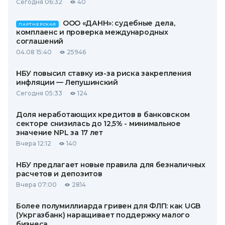
Сегодня 06:32
40
ООО «ДАНН»: судебные дела,
ПАРТНЕРСКАЯ
комплаенс и проверка международных
соглашений
04.08 15:40
25946
НБУ повысил ставку из-за риска закрепления
инфляции — Лепушинский
Сегодня 05:33
124
Доля неработающих кредитов в банковском
секторе снизилась до 12,5% - минимальное
значение NPL за 17 лет
Вчера 12:12
140
НБУ предлагает новые правила для безналичных
расчетов и депозитов
Вчера 07:00
2814
Более полумиллиарда гривен для ФЛП: как UGB
(Укргазбанк) наращивает поддержку малого
бизнеса