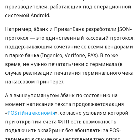
производителей, работающих под операционной
системой Android.
Например, àбанк и ПриватБанк разработали JSON-
протокол — это единственный кассовый протокол,
поддерживающий сочетание со всеми вендорами
в парке банка (Ingenico, Verifone, PAX). В то же
время, не нужно печатать чеки с терминала (в
случае реализации печатания терминального чека
на кассовом принтере).
А в вышеупомянутом àбанк по состоянию на
момент написания текста продолжается акция
«
POSтійна економія
», согласно условиям которой
при открытии счета ФЛП есть возможность
подключить эквайринг без абонплаты за POS-
терминал в случае осуществления трех оплат