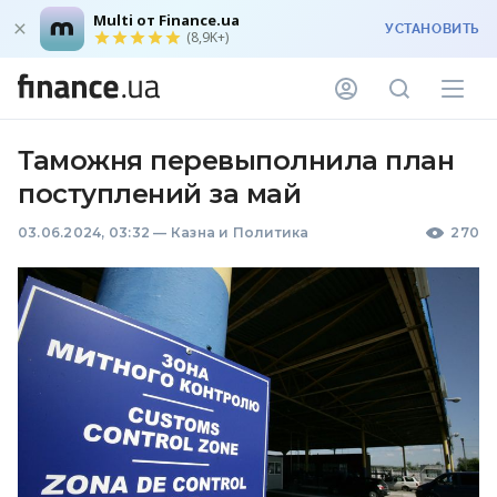
Multi от Finance.ua
УСТАНОВИТЬ
(8,9K+)
Таможня перевыполнила план
поступлений за май
03.06.2024, 03:32
—
Казна и Политика
270