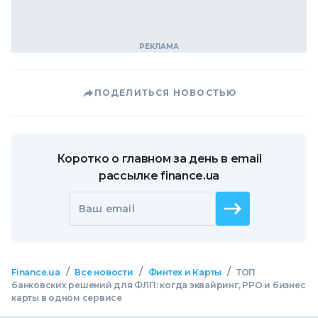
ПОДЕЛИТЬСЯ НОВОСТЬЮ
Коротко о главном за день в email
рассылке finance.ua
Ваш email
/
/
/
Finance.ua
Все новости
Финтех и Карты
ТОП
банковских решений для ФЛП: когда эквайринг, РРО и бизнес
карты в одном сервисе