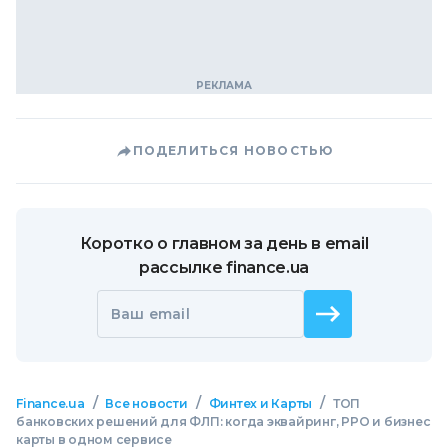
ПОДЕЛИТЬСЯ НОВОСТЬЮ
Коротко о главном за день в email
рассылке finance.ua
Ваш email
/
/
/
Finance.ua
Все новости
Финтех и Карты
ТОП
банковских решений для ФЛП: когда эквайринг, РРО и бизнес
карты в одном сервисе