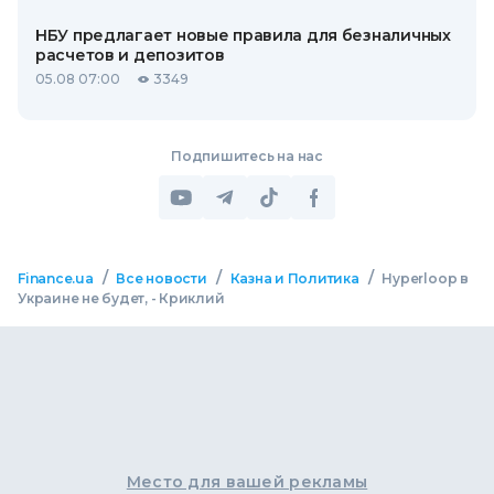
НБУ предлагает новые правила для безналичных
расчетов и депозитов
05.08 07:00
3349
Подпишитесь на нас
/
/
/
Finance.ua
Все новости
Казна и Политика
Hyperloop в
Украине не будет, - Криклий
Место для вашей рекламы