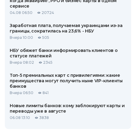
когда эквайринг, РРО и бизнес карты в одном
сервисе
04.08 06:50
20724
Заработная плата, получаемая украинцами из-за
границы, сократилась на 23,6% - НБУ
Вчера 10:00
505
НБУ обяжет банки информировать клиентов о
статусе платежей
Вчера 08:02
2345
Топ-5 премиальных карт с привилегиями: какие
преимущества могут получить ныне VIP-клиенты
банков
Вчера 06:50
841
Новые лимиты банков: кому заблокируют карты и
переводы уже в августе
06.08 13:10
3838