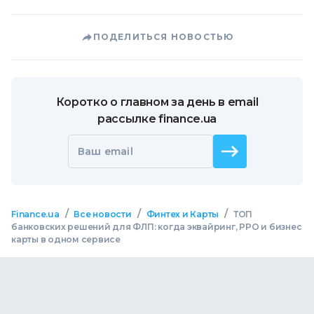
ПОДЕЛИТЬСЯ НОВОСТЬЮ
Коротко о главном за день в email
рассылке finance.ua
Ваш email
/
/
/
Finance.ua
Все новости
Финтех и Карты
ТОП
банковских решений для ФЛП: когда эквайринг, РРО и бизнес
карты в одном сервисе