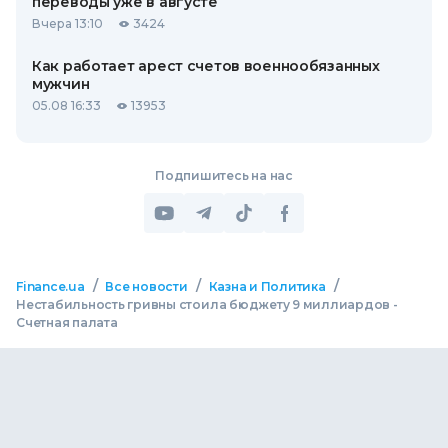
переводы уже в августе
Вчера 13:10
3424
Как работает арест счетов военнообязанных
мужчин
05.08 16:33
13953
Подпишитесь на нас
/
/
/
Finance.ua
Все новости
Казна и Политика
Нестабильность гривны стоила бюджету 9 миллиардов -
Счетная палата