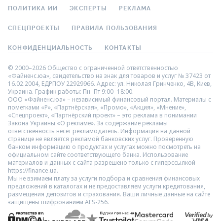
ПОЛИТИКА ИИ
ЭКСПЕРТЫ
РЕКЛАМА
СПЕЦПРОЕКТЫ
ПРАВИЛА ПОЛЬЗОВАНИЯ
КОНФИДЕНЦИАЛЬНОСТЬ
КОНТАКТЫ
© 2000–2026 Общество с ограниченной ответственностью
«Файненс.юа», свидетельство на знак для товаров и услуг № 37423 от
16.02.2004, ЕДРПОУ 22929966. Адрес: ул. Николая Гринченко, 4В, Киев,
Украина. График работы: Пн–Пт 9:00–18:00.
ООО «Файненс.юа» – независимый финансовый портал. Материалы с
пометками «Р», «Партнёрская», «Промо», «Акция», «Мнение»,
«Спецпроект», «Партнёрский проект» – это реклама в понимании
Закона Украины «О рекламе». За содержание рекламы
ответственность несёт рекламодатель. Информация на данной
странице не является рекламой банковских услуг. Проверенную
банком информацию о продуктах и услугах можно посмотреть на
официальном сайте соответствующего банка. Использование
материалов и данных с сайта разрешено только с гиперссылкой
https://finance.ua.
Мы не взимаем плату за услуги подбора и сравнения финансовых
предложений в каталогах и не предоставляем услуги кредитования,
размещения депозитов и страхования. Ваши личные данные на сайте
защищены шифрованием AES-256.