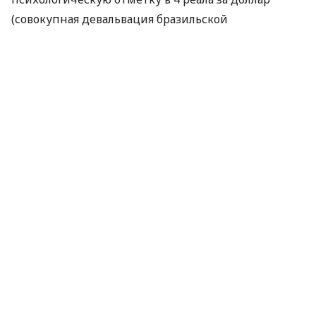
(совокупная девальвация бразильской
национальной валюты с начала года составила
1,7%). Основной индекс Ibovespa Сан-паульской
фондовой биржи снизился на 2,94%, опустившись
до отметки 100.258 пунктов.
Падение курса реала произошло на фоне
сообщений о результатах праймериз в Аргентине,
на которых победил оппозиционный кандидат в
президенты.
По материалам:
УНІАН
ПОДЕЛИТЬСЯ НОВОСТЬЮ