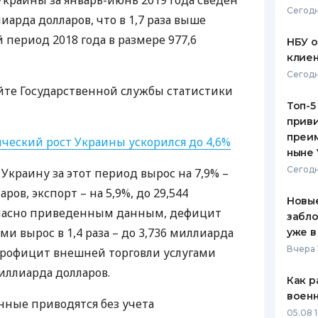
краины за январь-июнь 2019 года сведен
Сегодн
иарда долларов, что в 1,7 раза выше
ЕЖЕМЕСЯЧНЫЙ ОБЗОР
ПУТЕВО
КЕШБЭКА
СТРАХО
период 2018 года в размере 977,6
НБУ 
клиен
ПУТЕВОДИТЕЛИ ПО
ВСЕ СТ
Сегодн
БАНКОВСКИМ КАРТАМ
айте Государственной службы статистики
СТРАХО
Топ-5
приви
ОТЗЫВЫ
КОМПАН
преим
ческий рост Украины ускорился до 4,6%
ныне 
ДОСТАВ
Сегодн
 Украину за этот период вырос на 7,9% –
ров, экспорт – на 5,9%, до 29,544
КОНТАК
Новые
гласно приведенным данным, дефицит
забло
и вырос в 1,4 раза – до 3,736 миллиарда
уже в
Вчера 
 профицит внешней торговли услугами
миллиарда долларов.
Как р
воен
анные приводятся без учета
05.08 1