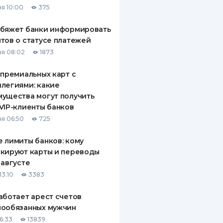
я 10:00
375
ДИТЕЛИ ПО
ВАНИЮ
обяжет банки информировать
тов о статусе платежей
РАХОВЫЕ ПОЛИСЫ
я 08:02
1873
ВЫЕ КОМПАНИИ
 премиальных карт с
легиями: какие
 О СТРАХОВЫХ
ИЯХ
ущества могут получить
VIP-клиенты банков
КА И ОПЛАТА
я 06:50
725
ТЫ
 лимиты банков: кому
кируют карты и переводы
 августе
13:10
3383
аботает арест счетов
нообязанных мужчин
6:33
13839