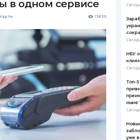
ы в одном сервисе
Сегодн
 Карты
11839
Зараб
украи
сокра
Сегодн
НБУ 
клиен
Сегодн
Топ-5
приви
преим
ныне 
Сегодн
Новые
забло
уже в