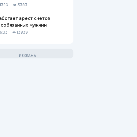
13:10
3383
аботает арест счетов
нообязанных мужчин
6:33
13839