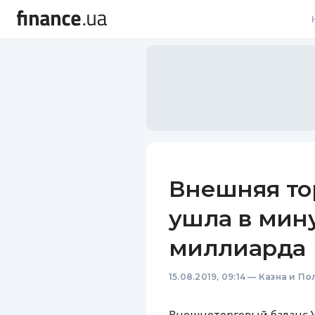
В
В
Л
А
Н
Внешняя то
С
ушла в мину
П
миллиарда
Т
15.08.2019, 09:14
—
Казна и По
Р