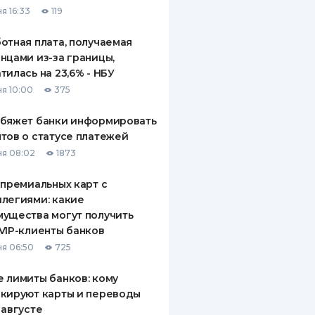
я 16:33
119
отная плата, получаемая
нцами из-за границы,
тилась на 23,6% - НБУ
я 10:00
375
обяжет банки информировать
тов о статусе платежей
я 08:02
1873
 премиальных карт с
легиями: какие
ущества могут получить
VIP-клиенты банков
я 06:50
725
 лимиты банков: кому
кируют карты и переводы
 августе