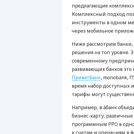
предлагающие комплексно
Комплексный подход поз
инструменты в одном мес
через мобильное прилож
Ниже рассмотрим банки,
решения на топ уровне. Э
современному предприни
развивающих банков это 
ПриватБанк
, monobank, П
время набор доступных и
тарифы могут существенн
Например, в àбанк объед
бизнес-карту, различные
программным РРО в одном
к счетам и операциям в ф