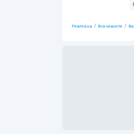
/
/
Finance.ua
Все новости
Ва