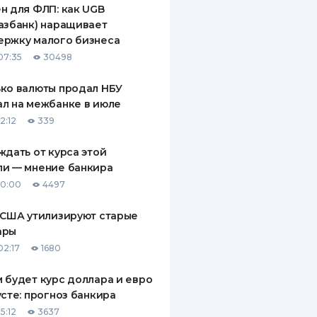
н для ФЛП: как UGB
ДИТЕЛИ ПО
азбанк) наращивает
ВАНИЮ
ержку малого бизнеса
07:35
30498
РАХОВЫЕ ПОЛИСЫ
ко валюты продал НБУ
ВЫЕ КОМПАНИИ
л на межбанке в июле
 О СТРАХОВЫХ
2:12
339
ИЯХ
ждать от курса этой
КА И ОПЛАТА
ли — мнение банкира
10:00
4497
ТЫ
 США утилизируют старые
ары
02:17
1680
 будет курс доллара и евро
усте: прогноз банкира
5:12
3637