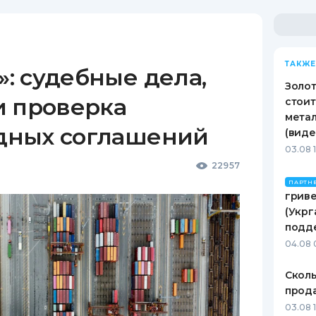
ТАКЖЕ
: судебные дела,
Золот
и проверка
стоит
метал
дных соглашений
(виде
03.08 
22957
ПАРТН
гриве
(Укрг
подд
04.08 
Сколь
прода
03.08 1