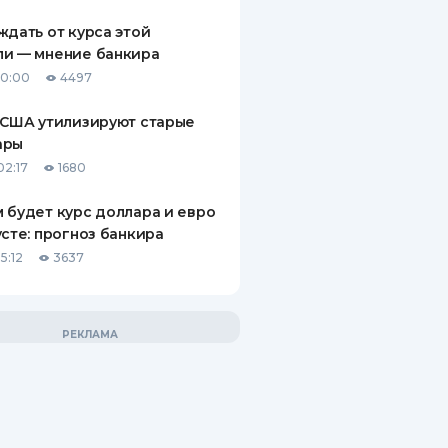
ждать от курса этой
ли — мнение банкира
10:00
4497
 США утилизируют старые
ары
02:17
1680
 будет курс доллара и евро
усте: прогноз банкира
5:12
3637