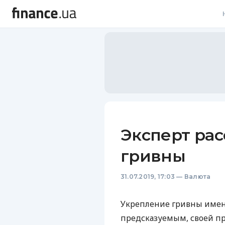
В
В
Л
А
Н
Эксперт рас
С
гривны
П
31.07.2019, 17:03
—
Валюта
Т
Р
Укрепление гривны имен
предсказуемым, своей п