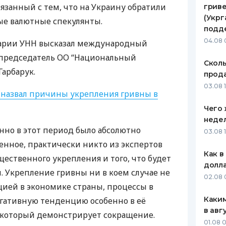
язанный с тем, что на Украину обратили
гриве
ЕЖЕМЕСЯЧНЫЙ ОБЗОР
ПУТЕВО
(Укрг
е валютные спекулянты.
КЕШБЭКА
СТРАХО
подд
04.08 
тарии
УНН
высказал международный
ПУТЕВОДИТЕЛИ ПО
ВСЕ СТ
 председатель ОО “Национальный
БАНКОВСКИМ КАРТАМ
Сколь
СТРАХО
Гарбарук.
прода
ОТЗЫВЫ
03.08 1
 назвал причины укрепления гривны в
КОМПАН
Чего 
ДОСТАВ
неде
но в этот период было абсолютно
03.08 
КОНТАК
нное, практически никто из экспертов
Как в
щественного укрепления и того, что будет
долл
н. Укрепление гривны ни в коем случае не
02.08 
ацией в экономике страны, процессы в
Каким
гативную тенденцию особенно в её
в авг
который демонстрирует сокращение.
01.08 0