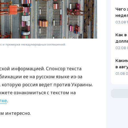
Чего 
неде
03.08 
Как в
долл
нс и проверка международных соглашений
02.08 
Каким
в авг
ской информацией. Спонсор текста
01.08 0
бликации ее на русском языке из-за
которую россия ведет против Украины.
ожете ознакомиться с текстом на
лке
.
ам интересно.