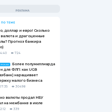
 ПО ТЕМЕ
о, доллар и евро! Сколько
 валюта и драгоценные
лы? Прогноз банкира
о)
14:40
724
Более полумиллиарда
ЕРСКАЯ
н для ФЛП: как UGB
азбанк) наращивает
ержку малого бизнеса
07:35
30498
ко валюты продал НБУ
л на межбанке в июле
2:12
339