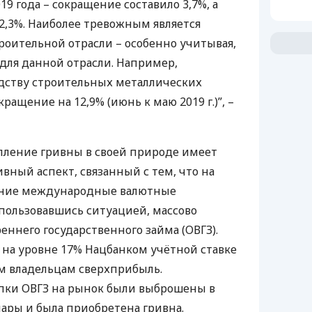
9 года – сокращение составило 3,7%, а
 2,3%. Наиболее тревожным является
роительной отрасли – особенно учитывая,
 для данной отрасли. Например,
дству строительных металлических
ращение на 12,9% (июнь к маю 2019 г.)”, –
епление гривны в своей природе имеет
вный аспект, связанный с тем, что на
ание международные валютные
спользовавшись ситуацией, массово
еннего государственного займа (
ОВГЗ
).
 на уровне 17% Нацбанком учётной ставке
м владельцам сверхприбыль.
упки
ОВГЗ
на рынок были выброшены в
ары и была приобретена гривна.