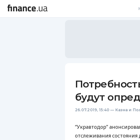
В
В
Л
А
Н
Потребность
С
будут опре
П
26.07.2019, 15:40
—
Казна и По
Т
Р
“Укравтодор” анонсирова
отслеживания состояния 