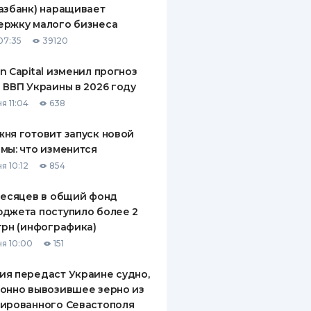
азбанк) наращивает
ДИТЕЛИ ПО
ержку малого бизнеса
ВАНИЮ
07:35
39120
РАХОВЫЕ ПОЛИСЫ
n Capital изменил прогноз
 ВВП Украины в 2026 году
ВЫЕ КОМПАНИИ
я 11:04
638
 О СТРАХОВЫХ
ИЯХ
ня готовит запуск новой
мы: что изменится
КА И ОПЛАТА
я 10:12
854
ТЫ
месяцев в общий фонд
джета поступило более 2
грн (инфографика)
я 10:00
151
я передаст Украине судно,
онно вывозившее зерно из
ированного Севастополя