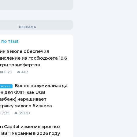
 ПО ТЕМЕ
ин в июле обеспечил
исление из госбюджета 19,6
грн трансфертов
я 11:23
463
Более полумиллиарда
ЕРСКАЯ
н для ФЛП: как UGB
азбанк) наращивает
ержку малого бизнеса
07:35
39120
n Capital изменил прогноз
 ВВП Украины в 2026 году