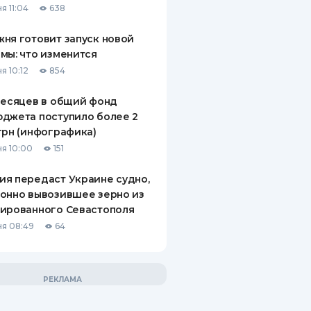
я 11:04
638
ня готовит запуск новой
мы: что изменится
я 10:12
854
месяцев в общий фонд
джета поступило более 2
грн (инфографика)
я 10:00
151
я передаст Украине судно,
онно вывозившее зерно из
ированного Севастополя
я 08:49
64