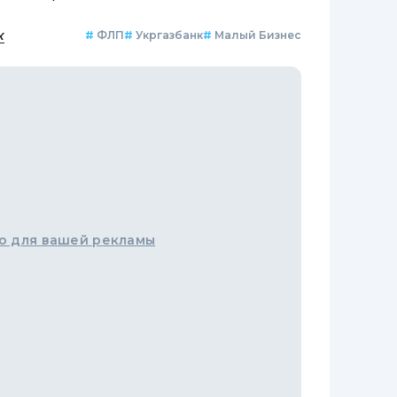
к
#
ФЛП
#
Укргазбанк
#
Малый Бизнес
о для вашей рекламы