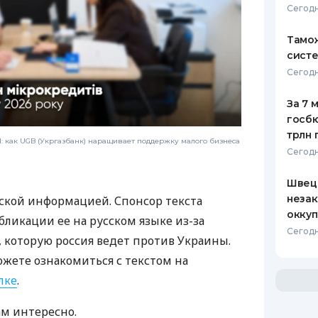
Сегодн
Тамож
систе
Сегодн
За 7 
госбю
трлн 
 как UGB (Укргазбанк) наращивает поддержку малого бизнеса
Сегодн
Швеци
незак
ской информацией. Спонсор текста
оккуп
бликации ее на русском языке из-за
Сегодн
которую россия ведет против Украины.
ожете ознакомиться с текстом на
лке
.
ам интересно.