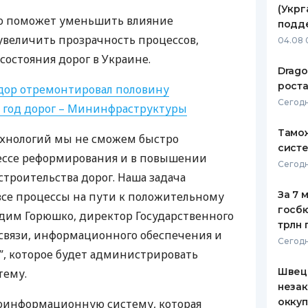
(Укрг
то поможет уменьшить влияние
ЕЖЕМЕСЯЧНЫЙ ОБЗОР
ПУТЕВО
подд
КЕШБЭКА
СТРАХО
 увеличить прозрачность процессов,
04.08 
состояния дорог в Украине.
ПУТЕВОДИТЕЛИ ПО
ВСЕ СТ
Drago
БАНКОВСКИМ КАРТАМ
роста
дор отремонтировал половину
СТРАХО
Сегодн
т год дорог – Мининфраструктуры
ОТЗЫВЫ
КОМПАН
Тамож
хнологий мы не сможем быстро
систе
цессе реформирования и в повышении
ДОСТАВ
Сегодн
строительства дорог. Наша задача
КОНТАК
За 7 
все процессы на пути к положительному
госбю
Вадим Горюшко, директор Государственного
трлн 
связи, информационного обеспечения и
Сегодн
”, которое будет администрировать
Швеци
тему.
незак
оккуп
еоинформационную систему, которая