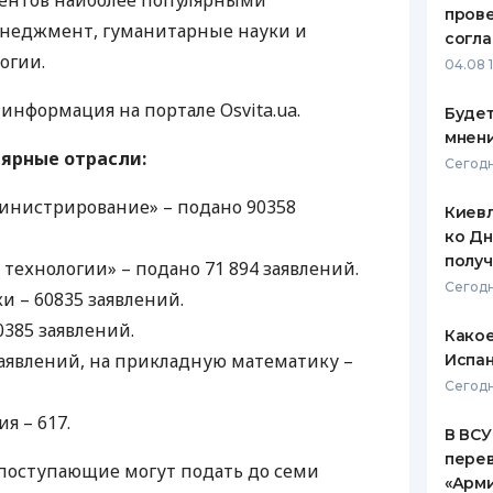
иентов наиболее популярными
пров
енеджмент, гуманитарные науки и
ЕЖЕМЕСЯЧНЫЙ ОБЗОР
ПУТЕВО
согл
КЕШБЭКА
СТРАХО
огии.
04.08 
ПУТЕВОДИТЕЛИ ПО
ВСЕ СТ
информация на портале Osvita.ua.
Будет
БАНКОВСКИМ КАРТАМ
мнени
СТРАХО
лярные отрасли:
Сегодн
ОТЗЫВЫ
инистрирование» – подано 90358
КОМПАН
Киевл
ко Дн
ДОСТАВ
полу
ехнологии» – подано 71 894 заявлений.
Сегодн
и – 60835 заявлений.
КОНТАК
0385 заявлений.
Какое
заявлений, на прикладную математику –
Испан
Сегодн
я – 617.
В ВСУ
пере
, поступающие могут подать до семи
«Арм