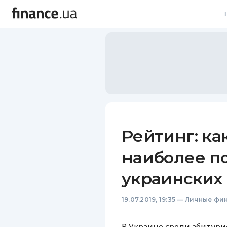
В
В
Л
А
Н
Рейтинг: ка
С
наиболее п
П
украинских
Т
19.07.2019, 19:35
—
Личные фи
Р