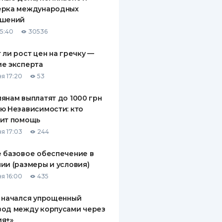
ерка международных
ашений
15:40
30536
 ли рост цен на гречку —
е эксперта
я 17:20
53
янам выплатят до 1000 грн
ю Независимости: кто
чит помощь
я 17:03
244
 базовое обеспечение в
ии (размеры и условия)
я 16:00
435
 начался упрощенный
вод между корпусами через
ия+»