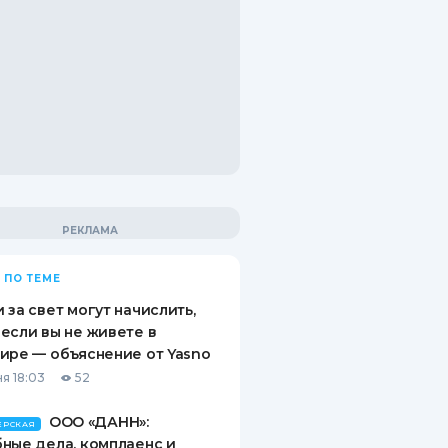
 ПО ТЕМЕ
 за свет могут начислить,
если вы не живете в
ире — объяснение от Yasno
я 18:03
52
ООО «ДАНН»:
ЕРСКАЯ
ные дела, комплаенс и