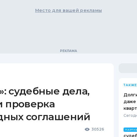
Место для вашей рекламы
ТАКЖЕ
: судебные дела,
Долги
и проверка
даже 
кварт
дных соглашений
Сегодн
30526
ПАРТН
судеб