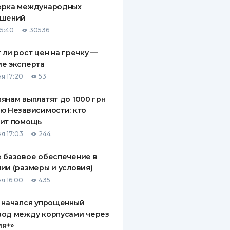
ерка международных
ДИТЕЛИ ПО
ашений
ВАНИЮ
15:40
30536
РАХОВЫЕ ПОЛИСЫ
 ли рост цен на гречку —
е эксперта
ВЫЕ КОМПАНИИ
я 17:20
53
 О СТРАХОВЫХ
ИЯХ
янам выплатят до 1000 грн
ю Независимости: кто
КА И ОПЛАТА
чит помощь
я 17:03
244
ТЫ
 базовое обеспечение в
ии (размеры и условия)
я 16:00
435
 начался упрощенный
вод между корпусами через
ия+»