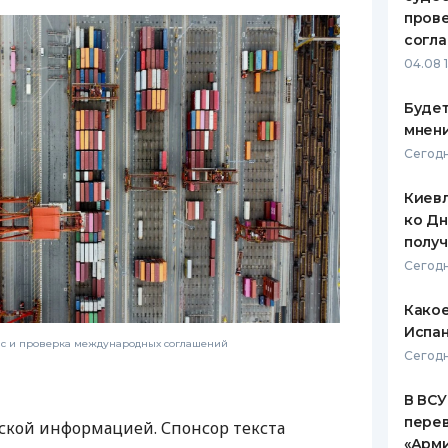
пров
согл
04.08 
Будет
мнени
Сегодн
Киевл
ко Дн
полу
Сегодн
Какое
Испан
нс и проверка международных соглашений
Сегодн
В ВСУ
пере
ской информацией. Спонсор текста
«Арм