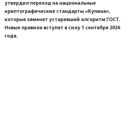
утвердил переход на национальные
криптографические стандарты «Купина»,
которые заменят устаревший алгоритм ГОСТ.
Новые правила вступят в силу 1 сентября 2026
года.
Об этом
сообщили
в Министерстве цифровой
трансформации.
«Купина» — украинский криптографический
алгоритм, который будет использоваться для
защиты квалифицированных электронных
подписей (КЭП).
Что изменится для пользователей
Старые КЭП работают дальше. Переживать
и срочно бежать перевыпускать ключи не