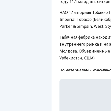
году 11,1 млрд шт. сигарет
ЧАО
“Империал Тобакко П
Imperial Tobacco (Велико
Parker & Simpsin, West, Sty
Табачная фабрика находи
внутреннего рынка и на э
Молдова, Объединенные 
Узбекистан,
США
).
По материалам:
Економічн