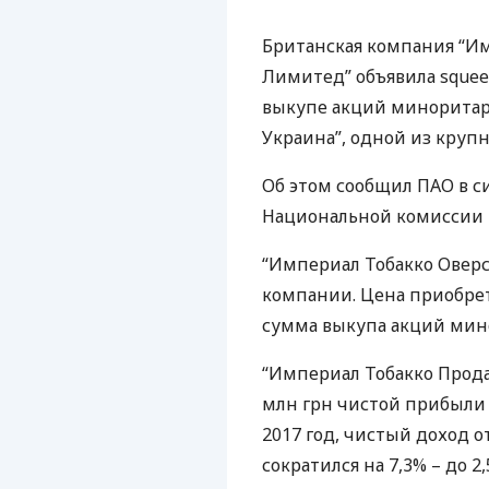
Британская компания “Им
Лимитед” объявила squee
выкупе акций миноритар
Украина”, одной из круп
Об этом сообщил
ПАО
в с
Национальной комиссии 
“Империал Тобакко Оверс
компании. Цена приобрет
сумма выкупа акций мино
“Империал Тобакко Прода
млн ​​грн чистой прибыли
2017 год, чистый доход о
сократился на 7,3% – до 2