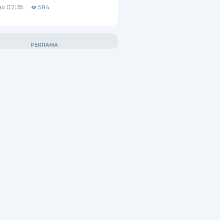
я 02:35
584