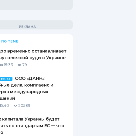
 ПО ТЕМЕ
xpo временно останавливает
у железной руды в Украине
я 15:33
79
ООО «ДАНН»:
ЕРСКАЯ
ные дела, комплаенс и
ерка международных
ашений
15:40
20589
 капитала Украины будет
ать по стандартам ЕС — что
го