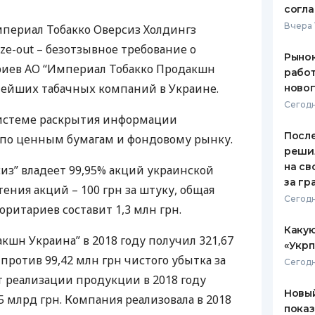
согл
ЕЖЕМЕСЯЧНЫЙ ОБЗОР
ПУТЕВО
Вчера 
периал Тобакко Оверсиз Холдингз
КЕШБЭКА
СТРАХО
ze-out – безотзывное требование о
Рынок
ПУТЕВОДИТЕЛИ ПО
ВСЕ СТ
иев АО “Империал Тобакко Продакшн
работ
БАНКОВСКИМ КАРТАМ
нейших табачных компаний в Украине.
ново
СТРАХО
Сегодн
истеме раскрытия информации
ОТЗЫВЫ
КОМПАН
После
по ценным бумагам и фондовому рынку.
реши
ДОСТАВ
на св
из” владеет 99,95% акций украинской
за гр
ения акций – 100 грн за штуку, общая
КОНТАК
Сегодн
ритариев составит 1,3 млн грн.
Какую
кшн Украина” в 2018 году получил 321,67
«Укрп
 против 99,42 млн грн чистого убытка за
Сегодн
т реализации продукции в 2018 году
Новый
,5 млрд грн. Компания реализовала в 2018
показ