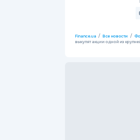
/
/
Finance.ua
Все новости
Фо
выкупят акции одной из крупн