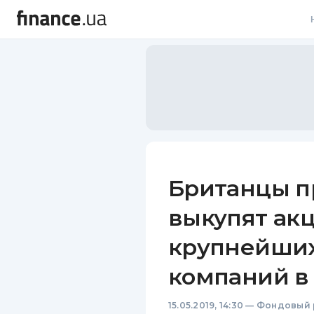
В
В
Л
А
Н
Британцы п
С
выкупят ак
П
крупнейших
Т
компаний в
Р
15.05.2019, 14:30
—
Фондовый 