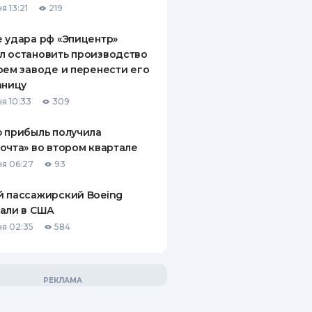
я 13:21
219
 удара рф «Эпицентр»
л остановить производство
оем заводе и перенести его
аницу
я 10:33
309
 прибыль получила
очта» во втором квартале
я 06:27
93
 пассажирский Boeing
али в США
я 02:35
584