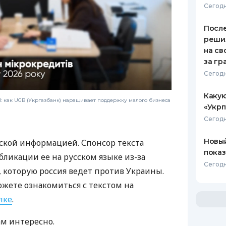
Сегодн
После
реши
на св
за гр
Сегодн
Какую
 как UGB (Укргазбанк) наращивает поддержку малого бизнеса
«Укрп
Сегодн
Новый
ской информацией. Спонсор текста
показ
бликации ее на русском языке из-за
Сегодн
которую россия ведет против Украины.
ожете ознакомиться с текстом на
лке
.
ам интересно.