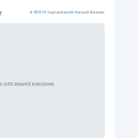
к
#
ФЛП
#
Укргазбанк
#
Малый Бизнес
о для вашей рекламы