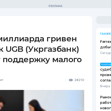
ТАКЖЕ
миллиарда гривен
Ferre
к UGB (Укргазбанк)
добыч
Сегодн
 поддержку малого
ПАРТН
судеб
пров
ит
28210
согл
Вчера 
Рынок
работ
ново