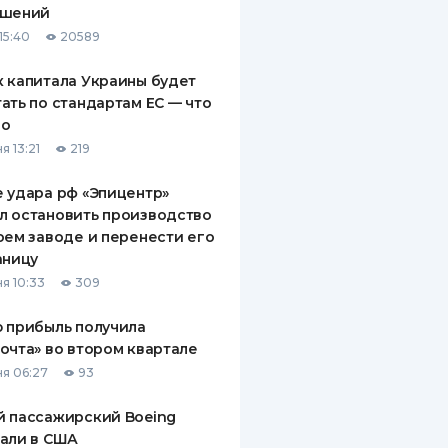
ашений
ДИТЕЛИ ПО
15:40
20589
ВАНИЮ
 капитала Украины будет
РАХОВЫЕ ПОЛИСЫ
ать по стандартам ЕС — что
го
ВЫЕ КОМПАНИИ
я 13:21
219
 О СТРАХОВЫХ
ИЯХ
 удара рф «Эпицентр»
л остановить производство
КА И ОПЛАТА
оем заводе и перенести его
аницу
ТЫ
я 10:33
309
 прибыль получила
очта» во втором квартале
я 06:27
93
 пассажирский Boeing
али в США