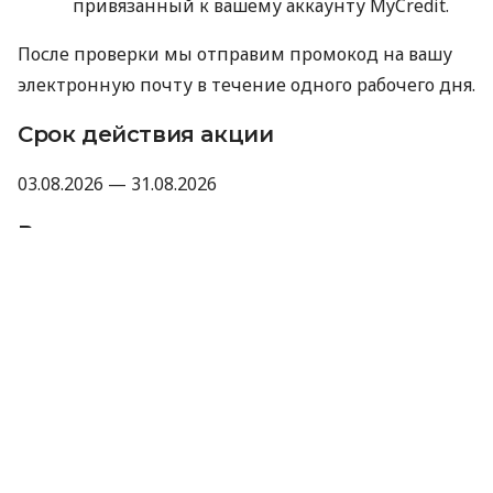
привязанный к вашему аккаунту MyCredit.
После проверки мы отправим промокод на вашу
электронную почту в течение одного рабочего дня.
Срок действия акции
03.08.2026 — 31.08.2026
Важно
Промокод не суммируется с другими
акциями, промокодами и скидками.
Компания оставляет за собой право не
предоставлять промокод, если отзыв не
прошел модерацию Minfin или имеет
признаки искусственного накручивания.
Отправляя данные для получения