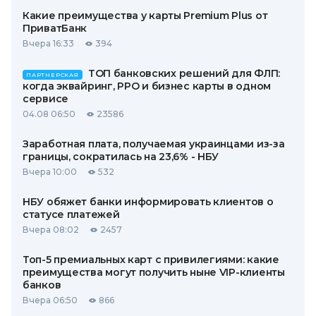
Какие преимущества у карты Premium Plus от
ПриватБанк
Вчера 16:33
394
ТОП банковских решений для ФЛП:
ПАРТНЕРСКАЯ
когда эквайринг, РРО и бизнес карты в одном
сервисе
04.08 06:50
23586
Заработная плата, получаемая украинцами из-за
границы, сократилась на 23,6% - НБУ
Вчера 10:00
532
НБУ обяжет банки информировать клиентов о
статусе платежей
Вчера 08:02
2457
Топ-5 премиальных карт с привилегиями: какие
преимущества могут получить ныне VIP-клиенты
банков
Вчера 06:50
866