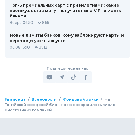
Топ-5 премиальных карт с привилегиями: какие
преимущества могут получить ныне VIP-клиенты
банков
Вчера 06:50
866
Новые лимиты банков: кому заблокируют карты и
переводы уже в августе
06.08 13:10
3912
Подпишитесь на нас
/
/
/
Finance.ua
Все новости
Фондовый рынок
На
Токийской фондовой бирже резко сократилось число
иностранных компаний