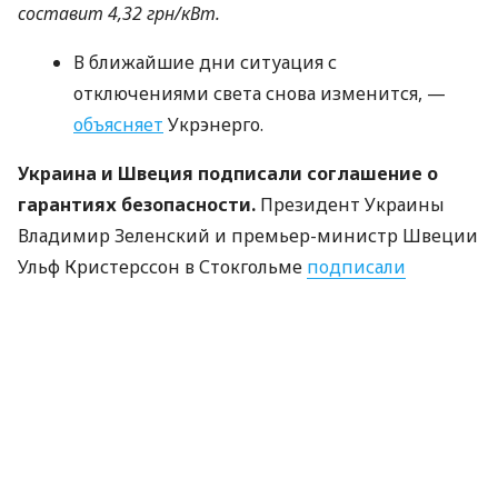
составит 4,32 грн/кВт.
В ближайшие дни ситуация с
отключениями света снова изменится, —
объясняет
Укрэнерго.
Украина и Швеция подписали соглашение о
гарантиях безопасности.
Президент Украины
Владимир Зеленский и премьер-министр Швеции
Ульф Кристерссон в Стокгольме
подписали
двустороннее соглашение о гарантиях
безопасности. Согласно документу, в течение
2024−2026 годов Швеция предоставит Украине
военную помощь на около 6,5 млрд евро, что
примерно составит 2,2 млрд евро в год.
Также Украина и Исландия заключили