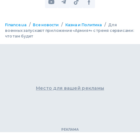
/
/
/
Finance.ua
Все новости
Казна и Политика
Для
военных запускают приложение «Армия+» с тремя сервисами:
что там будет
Место для вашей рекламы