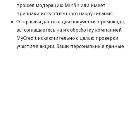
прошел модерацию Minfin или имеет
признаки искусственного накручивания.
Отправляя данные для получения промокода,
вы соглашаетесь на их обработку компанией
MyCredit исключительно с целью проверки
участия в акции. Ваши персональные данные
не передаются третьим лицам.
Промокод следует использовать до 30.09.2026.
Спасибо, что выбираете MyCredit и делитесь
своими впечатлениями. Ваше мнение помогает
нам становиться лучше!
Официальные правила акции
По материалам:
MyCredit
#
Кредит Онлайн