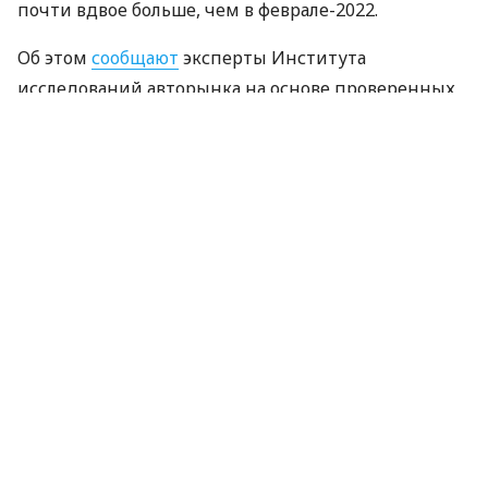
почти вдвое больше, чем в феврале-2022.
Об этом
сообщают
эксперты Института
исследований авторынка на основе проверенных
данных.
График: eauto.org.ua
В 2023 году украинцы впервые зарегистрировали
12,4 тыс. автомобилей, изготовленных в Китае.