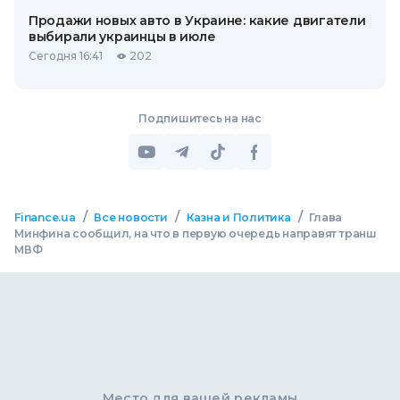
Продажи новых авто в Украине: какие двигатели
выбирали украинцы в июле
Сегодня 16:41
202
Подпишитесь на нас
/
/
/
Finance.ua
Все новости
Казна и Политика
Глава
Минфина сообщил, на что в первую очередь направят транш
МВФ
Место для вашей рекламы