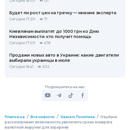
Сегодня 18:03
131
Будет ли рост цен на гречку — мнение эксперта
Сегодня 17:20
71
Киевлянам выплатят до 1000 грн ко Дню
Независимости: кто получит помощь
Сегодня 17:03
478
Продажи новых авто в Украине: какие двигатели
выбирали украинцы в июле
Сегодня 16:41
202
Подпишитесь на нас
/
/
/
Finance.ua
Все новости
Казна и Политика
Нацбанк
рассматривает возможность увеличить сроки возврата
валютной выручки для аграриев