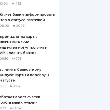
10:00
435
ДИТЕЛИ ПО
ВАНИЮ
обяжет банки информировать
тов о статусе платежей
РАХОВЫЕ ПОЛИСЫ
08:02
2048
ВЫЕ КОМПАНИИ
 премиальных карт с
легиями: какие
 О СТРАХОВЫХ
ИЯХ
ущества могут получить
VIP-клиенты банков
КА И ОПЛАТА
06:50
778
ТЫ
 лимиты банков: кому
кируют карты и переводы
 августе
3:10
3567
аботает арест счетов
нообязанных мужчин
6:33
14154