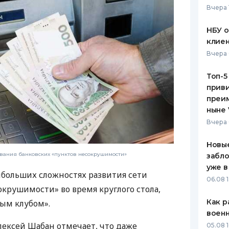
Вчера 
ЕЖЕМЕСЯЧНЫЙ ОБЗОР
ПУТЕВО
КЕШБЭКА
СТРАХО
НБУ 
клиен
ПУТЕВОДИТЕЛИ ПО
ВСЕ СТ
Вчера 
БАНКОВСКИМ КАРТАМ
СТРАХО
Топ-5
приви
ОТЗЫВЫ
КОМПАН
преим
ныне 
ДОСТАВ
Вчера 
КОНТАК
Новые
вания банковских «пунктов несокрушимости»
забло
уже в
ибольших сложностях развития сети
06.08 1
окрушимости» во время круглого стола,
Как р
ым клубом».
воен
лексей Шабан отмечает, что даже
05.08 1