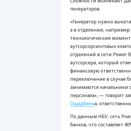
Сложности возникают да
генераторов.
«Генератор нужно выкатить
а в отделении, например
технологические моменты
аутсорсорсинговых компан
отделений в сети Power 
аутсорсера, который отве
финансовую ответственно
переключение в случае бл
занимаются начальники 
персонала», — говорит з
Ощадбанк
а, ответствен
По данным НБУ, сеть Pow
банков, что составляет 