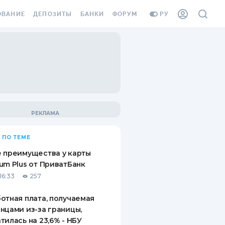
ОВАНИЕ
ДЕПОЗИТЫ
БАНКИ
ФОРУМ
РУ
ВСЕ ДЕПОЗИТЫ
ВСЕ БАНКИ
ВАНИЕ ЖИЛЬЯ ОТ
ДЕПОЗИТЫ В USD
ОТЗЫВЫ О БАНКАХ
И ШАХЕДОВ
ДЕПОЗИТЫ В EUR
МИКРОФИНАНСОВЫЕ
АХОВКА ЗАГРАНИЦУ
ОРГАНИЗАЦИИ
БОНУС К ДЕПОЗИТАМ
ОТЗЫВЫ ОБ МФО
УСЛОВИЯ АКЦИИ
Я КАРТА
 ПО ТЕМЕ
ВОПРОСЫ И ОТВЕТЫ
ОННАЯ ВИНЬЕТКА
 преимущества у карты
ДЕПОЗИТНЫЙ КАЛЬКУЛЯТОР
um Plus от ПриватБанк
Я СОТРУДНИКОВ
16:33
257
ПУТЕВОДИТЕЛИ ПО
SSISTANCE
СБЕРЕЖЕНИЯМ
отная плата, получаемая
нцами из-за границы,
ВАНИЕ ОТ
тилась на 23,6% - НБУ
ТНЫХ СЛУЧАЕВ