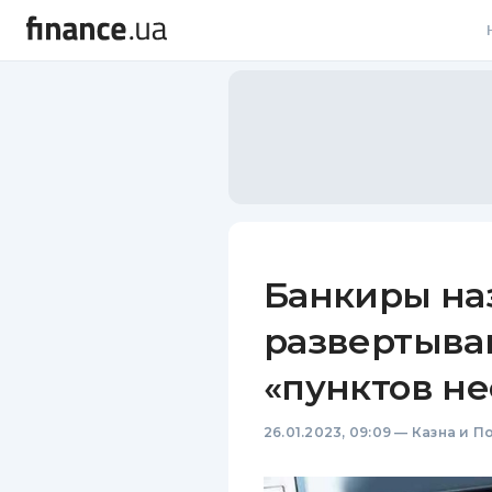
В
В
Л
А
Н
Банкиры на
С
развертыва
П
«пунктов н
Т
26.01.2023, 09:09
—
Казна и П
Р