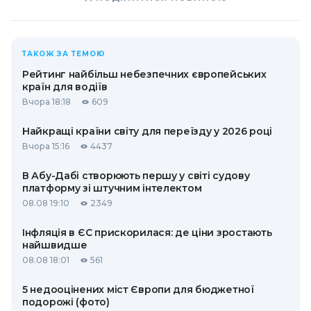
ТАКОЖ ЗА ТЕМОЮ
Рейтинг найбільш небезпечних європейських
країн для водіїв
Вчора 18:18
609
Найкращі країни світу для переїзду у 2026 році
Вчора 15:16
4437
В Абу-Дабі створюють першу у світі судову
платформу зі штучним інтелектом
08.08 19:10
2349
Інфляція в ЄС прискорилася: де ціни зростають
найшвидше
08.08 18:01
561
5 недооцінених міст Європи для бюджетної
подорожі (фото)