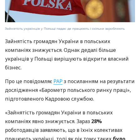
Зайнятість українців у Польщі падає: де працюють і скільки заробляють
Зайнятість громадян України в польських
компаніях знижується. Однак дедалі більше
українців у Польщі вирішують відкрити власний
бізнес.
Про це повідомляє
РАР
з посиланням на результати
дослідження «Барометр польського ринку праці»,
підготовленого Кадровою службою.
«Зайнятість громадян України в польських
компаніях явно знижується. Зараз
28%
роботодавців заявляють, що в їхніх колективах
працюють українці, тоді як рік тому таких
було