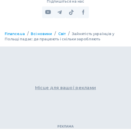
Підпишіться на нас
/
/
/
Finance.ua
Всі новини
Світ
Зайнятість українців у
Польщі падає: де працюють і скільки заробляють
Місце для вашої реклами