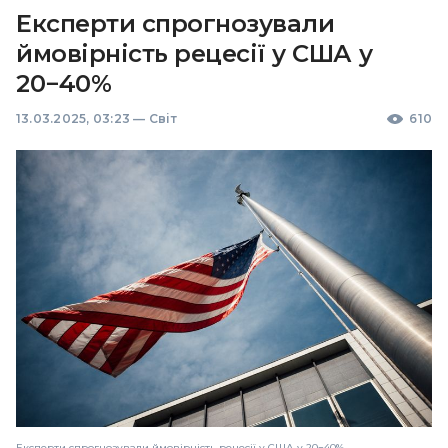
Експерти спрогнозували
ймовірність рецесії у США у
20−40%
13.03.2025, 03:23
—
Світ
610
Експерти спрогнозували ймовірність рецесії у США у 20−40%