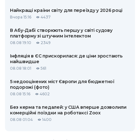
Найкращі країни світу для переїзду у 2026 році
Вчора 15:16
4437
В Абу-Дабі створюють першу у світі судову
платформу зі штучним інтелектом
08.08 19:10
2349
Інфляція в ЄС прискорилася: де ціни зростають
найшвидше
08.08 18:01
561
5 недооцінених міст Європи для бюджетної
подорожі (фото)
08.08 15:16
4602
Без керма та педалей: у США вперше дозволили
комерційні поїздки на роботаксі Zoox
08.08 01:04
1400