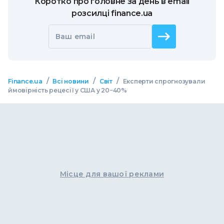
Коротко про головне за день в email
розсилці finance.ua
Ваш email
/
/
/
Finance.ua
Всі новини
Світ
Експерти спрогнозували
ймовірність рецесії у США у 20−40%
Місце для вашої реклами