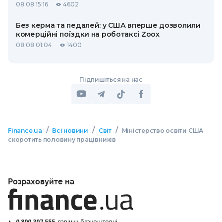
08.08 15:16
4602
Без керма та педалей: у США вперше дозволили
комерційні поїздки на роботаксі Zoox
08.08 01:04
1400
Підпишіться на нас
/
/
/
Finance.ua
Всі новини
Світ
Міністерство освіти США
скоротить половину працівників
Розраховуйте на
0 800 307 555
дзвінки безкоштовні