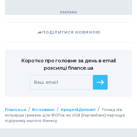
ПОДІЛИТИСЯ НОВИНОЮ
Коротко про головне за день в email
розсилці finance.ua
Ваш email
/
/
/
Finance.ua
Всі новини
Кредит&Депозит
Понад пів
мільярда гривень для ФОПів: як UGB (Укргазбанк) нарощує
підтримку малого бізнесу