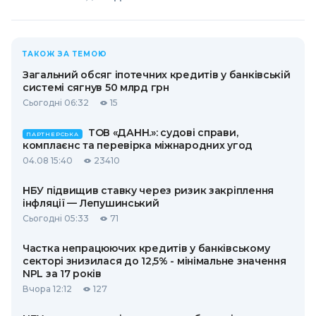
ТАКОЖ ЗА ТЕМОЮ
Загальний обсяг іпотечних кредитів у банківській
системі сягнув 50 млрд грн
Сьогодні 06:32
15
ТОВ «ДАНН.»: судові справи,
ПАРТНЕРСЬКА
комплаєнс та перевірка міжнародних угод
04.08 15:40
23410
НБУ підвищив ставку через ризик закріплення
інфляції — Лепушинський
Сьогодні 05:33
71
Частка непрацюючих кредитів у банківському
секторі знизилася до 12,5% - мінімальне значення
NPL за 17 років
Вчора 12:12
127