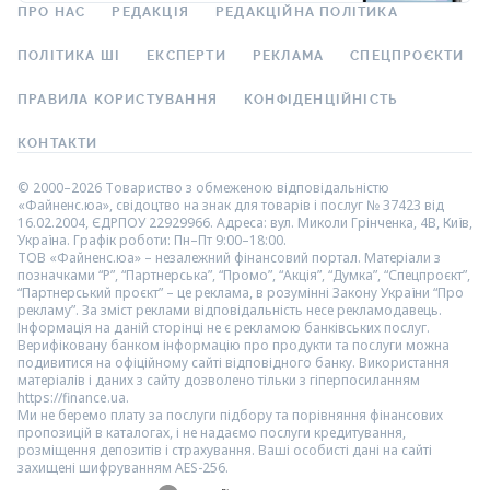
ПРО НАС
РЕДАКЦІЯ
РЕДАКЦІЙНА ПОЛІТИКА
ПОЛІТИКА ШІ
ЕКСПЕРТИ
РЕКЛАМА
СПЕЦПРОЄКТИ
ПРАВИЛА КОРИСТУВАННЯ
КОНФІДЕНЦІЙНІСТЬ
КОНТАКТИ
© 2000–2026 Товариство з обмеженою відповідальністю
«Файненс.юа», свідоцтво на знак для товарів і послуг № 37423 від
16.02.2004, ЄДРПОУ 22929966. Адреса: вул. Миколи Грінченка, 4В, Київ,
Україна. Графік роботи: Пн–Пт 9:00–18:00.
ТОВ «Файненс.юа» – незалежний фінансовий портал. Матеріали з
позначками “Р”, “Партнерська”, “Промо”, “Акція”, “Думка”, “Спецпроєкт”,
“Партнерський проєкт” – це реклама, в розумінні Закону України “Про
рекламу”. За зміст реклами відповідальність несе рекламодавець.
Інформація на даній сторінці не є рекламою банківських послуг.
Верифіковану банком інформацію про продукти та послуги можна
подивитися на офіційному сайті відповідного банку. Використання
матеріалів і даних з сайту дозволено тільки з гіперпосиланням
https://finance.ua.
Ми не беремо плату за послуги підбору та порівняння фінансових
пропозицій в каталогах, і не надаємо послуги кредитування,
розміщення депозитів і страхування. Ваші особисті дані на сайті
захищені шифруванням AES-256.