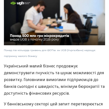
Понад пів мільярда гривень для ФОПів: як UGB (Укргазбанк) нарощує
підтримку малого бізнесу
Український малий бізнес продовжує
демонструвати гнучкість та шукає можливості для
розвитку. Головними вимогами підприємців до
банків сьогодні є швидкість, мінімум бюрократії та
доступність фінансових ресурсів.
У банківському секторі цей запит перетворюється