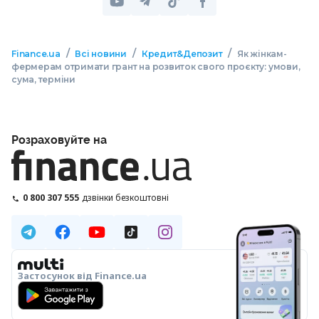
/
/
/
Finance.ua
Всі новини
Кредит&Депозит
Як жінкам-
фермерам отримати грант на розвиток свого проєкту: умови,
сума, терміни
Розраховуйте на
0 800 307 555
дзвінки безкоштовні
Застосунок від Finance.ua