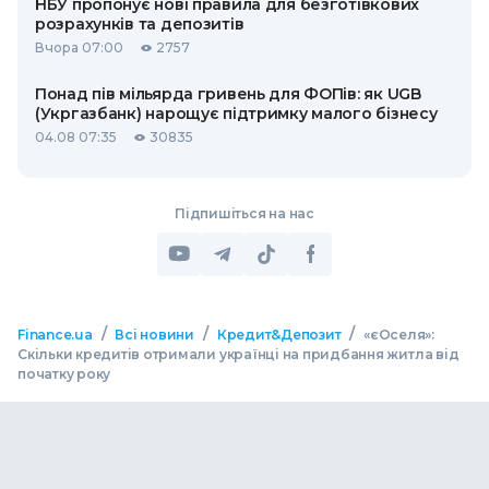
НБУ пропонує нові правила для безготівкових
розрахунків та депозитів
Вчора 07:00
2757
Понад пів мільярда гривень для ФОПів: як UGB
(Укргазбанк) нарощує підтримку малого бізнесу
04.08 07:35
30835
Підпишіться на нас
/
/
/
Finance.ua
Всі новини
Кредит&Депозит
«єОселя»:
Скільки кредитів отримали українці на придбання житла від
початку року