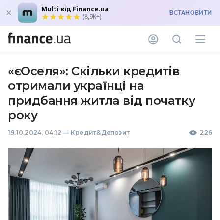
Multi від Finance.ua
ВСТАНОВИТИ
(8,9K+)
«єОселя»: Скільки кредитів
отримали українці на
придбання житла від початку
року
19.10.2024, 04:12
—
Кредит&Депозит
226