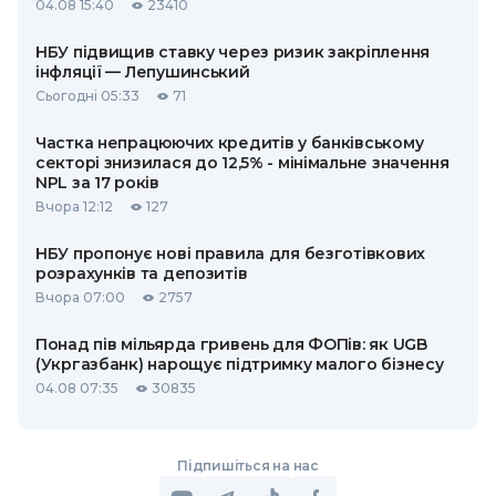
04.08 15:40
23410
НБУ підвищив ставку через ризик закріплення
інфляції — Лепушинський
Сьогодні 05:33
71
Частка непрацюючих кредитів у банківському
секторі знизилася до 12,5% - мінімальне значення
NPL за 17 років
Вчора 12:12
127
НБУ пропонує нові правила для безготівкових
розрахунків та депозитів
Вчора 07:00
2757
Понад пів мільярда гривень для ФОПів: як UGB
(Укргазбанк) нарощує підтримку малого бізнесу
04.08 07:35
30835
Підпишіться на нас