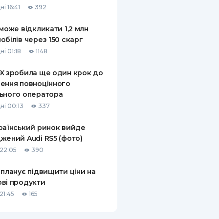
і 16:41
392
КИ ПО
ВАННЮ
 може відкликати 1,2 млн
обілів через 150 скарг
ХОВІ ПОЛІСИ
і 01:18
1148
І КОМПАНІЇ
X зробила ще один крок до
ення повноцінного
 ПРО СТРАХОВІ
Ї
ьного оператора
ні 00:13
337
А І ОПЛАТА
раїнський ринок вийде
И
жений Audi RS5 (фото)
22:05
390
 планує підвищити ціни на
ві продукти
21:45
165