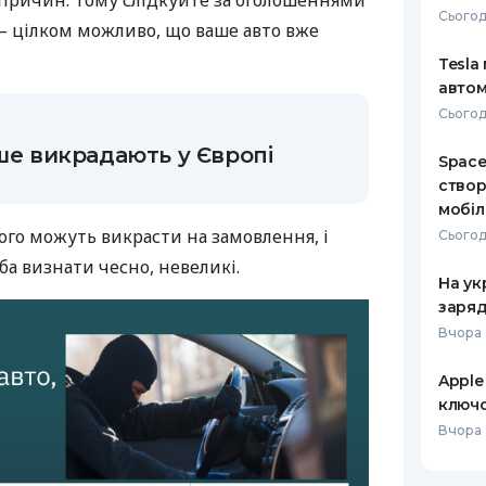
 причин. Тому слідкуйте за оголошеннями
Сьогодн
— цілком можливо, що ваше авто вже
РЕЙТИНГ ДЕБЕТОВИХ
ПУТІВНИ
КАРТОК
СТРАХУ
Tesla
автом
ЩОМІСЯЧНИЙ ОГЛЯД
ВСІ СТРА
Сьогодн
КЕШБЕКУ
СТРАХОВ
іше викрадають у Європі
Space
ПУТІВНИКИ ПО
створ
БАНКІВСЬКИХ КАРТКАХ
ВІДГУКИ
КОМПАНІ
мобіл
його можуть викрасти на замовлення, і
Сьогод
ДОСТАВК
ба визнати чесно, невеликі.
На ук
КОНТАКТ
заряд
Вчора 
Apple
ключо
Вчора 