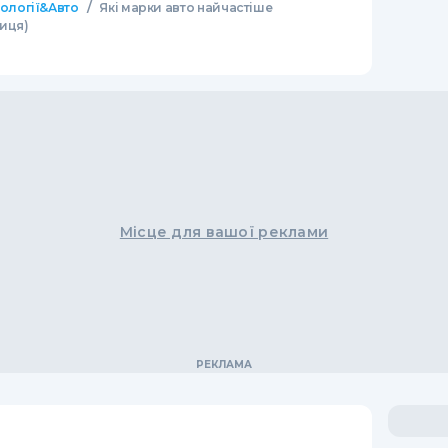
/
нології&Авто
Які марки авто найчастіше
иця)
Місце для вашої реклами