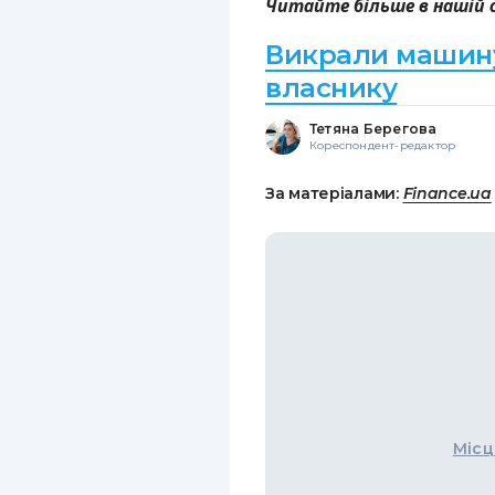
Читайте більше в нашій
Викрали машину
власнику
Тетяна Берегова
Кореспондент-редактор
За матеріалами:
Finance.ua
Місц