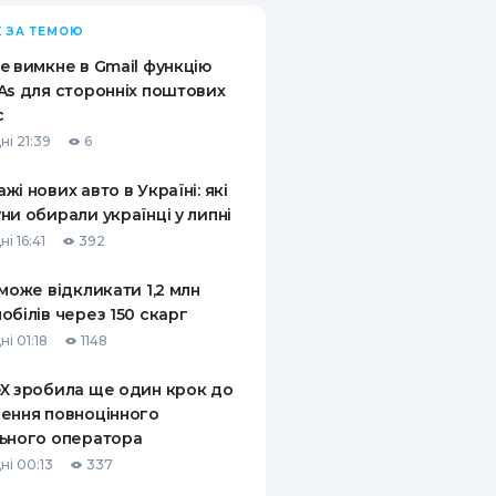
 ЗА ТЕМОЮ
e вимкне в Gmail функцію
As для сторонніх поштових
с
ні 21:39
6
жі нових авто в Україні: які
ни обирали українці у липні
і 16:41
392
 може відкликати 1,2 млн
обілів через 150 скарг
і 01:18
1148
X зробила ще один крок до
ення повноцінного
ьного оператора
ні 00:13
337