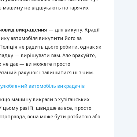
що машину не відшукають по гарячих
новид викрадення
— для викупу. Крадії
ику автомобіля викупити його за
Поліція не радить цього робити, однак як
падку — вирішувати вам. Але врахуйте,
х не дає — ви можете просто
азаний рахунок і залишитися ні з чим.
 улюблений автомобіль викрадачів
кщо машину викрали з хуліганських
 цьому разі її, швидше за все, просто
 Щоправда, вона може бути розбитою або