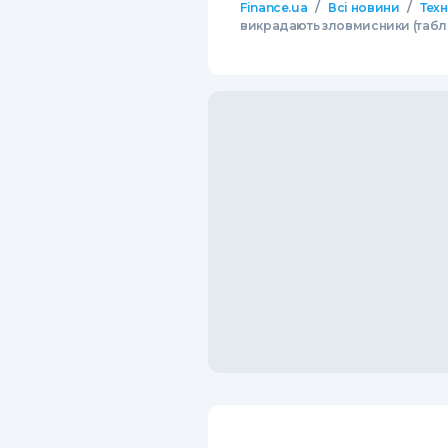
/
/
Finance.ua
Всі новини
Тех
викрадають зловмисники (табл