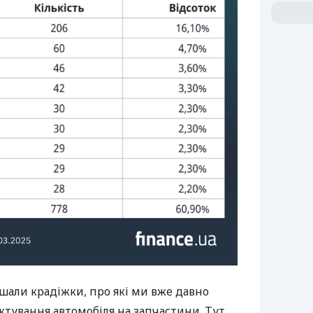
ішали крадіжки, про які ми вже давно
ктування автомобіля на запчастини. Тут