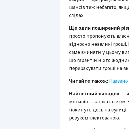
шансів теж небагато, як
слідах.
Ще один поширений різ
просто пропонують власн
відносно невеликі гроші. 
саме вчиняти у цьому ви
що гарантій ніхто жодни
перерахувати гроші на вк
Читайте також:
Названо
Найлегший випадок
— я
мотивів — «покататися». У
покинуть десь на вулиці.
розукомплектованою.