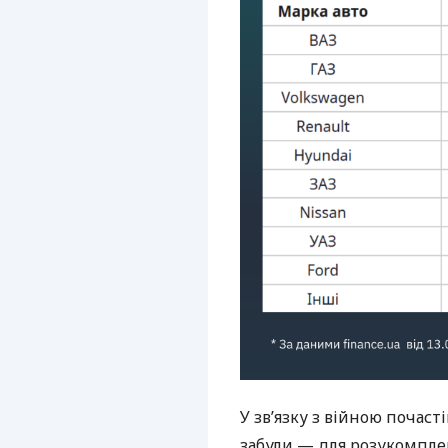
У зв’язку з війною почаст
забули — для розукомпле