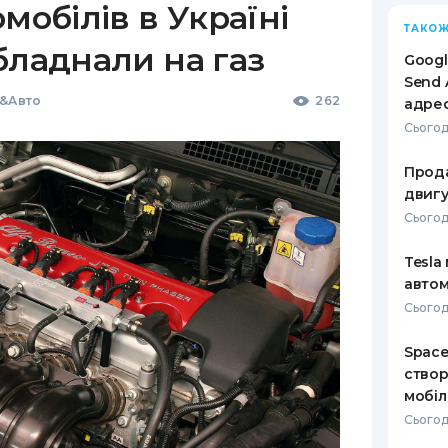
мобілів в Україні
ТАКОЖ
бладнали на газ
Googl
Send 
ї&Авто
262
адре
Сьогод
Прода
двигу
Сьогодн
Tesla
автом
Сьогодн
Space
створ
мобіл
Сьогод