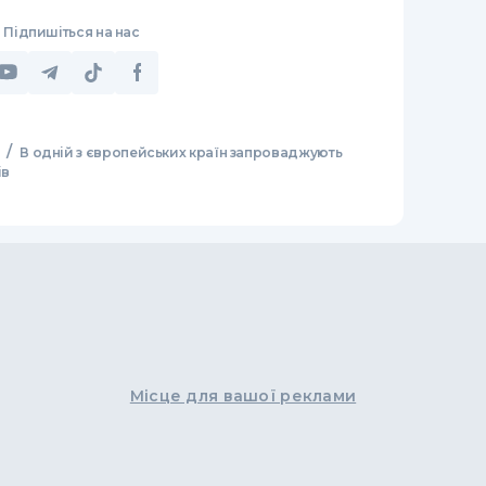
Підпишіться на нас
/
В одній з європейських країн запроваджують
ів
Місце для вашої реклами