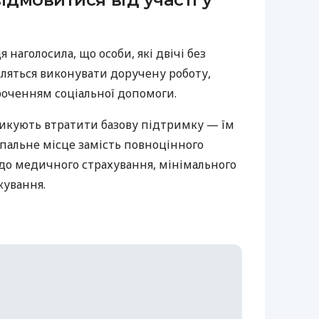
я наголосила, що особи, які двічі без
яться виконувати доручену роботу,
роченням соціальної допомоги.
зикують втратити базову підтримку — їм
пальне місце замість повноцінного
до медичного страхування, мінімального
кування.