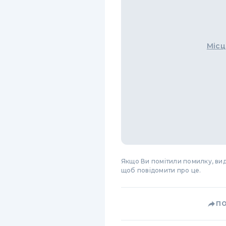
Місц
Якщо Ви помітили помилку, виді
щоб повідомити про це.
П