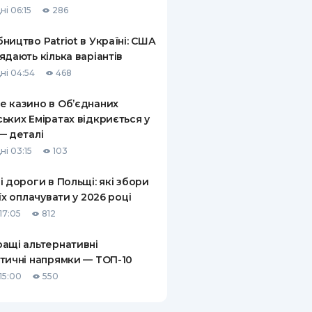
ні 06:15
286
КИ ПО
ВАННЮ
ництво Patriot в Україні: США
ядають кілька варіантів
ХОВІ ПОЛІСИ
ні 04:54
468
І КОМПАНІЇ
 казино в Об’єднаних
ьких Еміратах відкриється у
 ПРО СТРАХОВІ
Ї
— деталі
ні 03:15
103
А І ОПЛАТА
і дороги в Польщі: які збори
И
 їх оплачувати у 2026 році
17:05
812
ащі альтернативні
тичні напрямки — ТОП-10
15:00
550