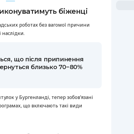
виконуватимуть біженці
мадських роботах без вагомої причини
 наслідки.
ться, що після припинення
ернуться близько 70−80%
тулок у Бургенланді, тепер зобов’язані
рограмах, що включають такі види