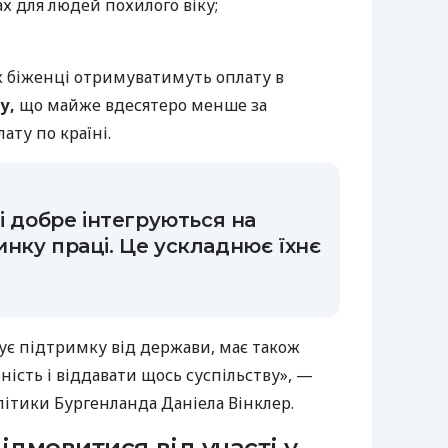
х для людей похилого віку;
х біженці отримуватимуть оплату в
ну,
що майже вдесятеро менше за
ту по країні.
і добре інтегруються на
нку праці. Це ускладнює їхнє
ує підтримку від держави, має також
ність і віддавати щось суспільству», —
літики Бургенланда Даніела Вінклер.
ідмовитися від участі у