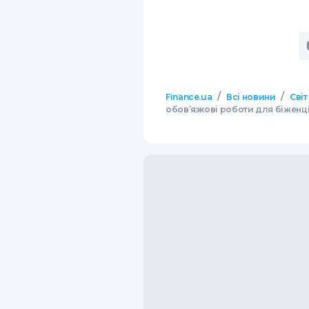
/
/
Finance.ua
Всі новини
Світ
обов’язкові роботи для біженц