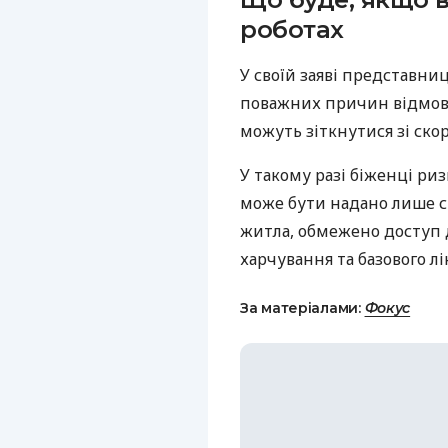
роботах
У своїй заяві представниц
поважних причин відмовл
можуть зіткнутися зі ско
У такому разі біженці ри
може бути надано лише с
житла, обмежено доступ 
харчування та базового лі
За матеріалами:
Фокус