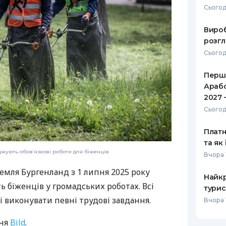
Сьогод
РЕЙТИНГ ДЕБЕТОВИХ
ПУТІВНИ
КАРТОК
СТРАХУ
Вироб
розгл
ЩОМІСЯЧНИЙ ОГЛЯД
ВСІ СТРА
Сьогод
КЕШБЕКУ
СТРАХОВ
Перше
ПУТІВНИКИ ПО
Арабс
БАНКІВСЬКИХ КАРТКАХ
ВІДГУКИ
КОМПАНІ
2027 
Сьогод
ДОСТАВК
Платн
КОНТАКТ
та як
джують обов’язкові роботи для біженців
Вчора 
емля Бургенланд з 1 липня 2025 року
Найкр
ь біженців у громадських роботах. Всі
турис
і виконувати певні трудові завдання.
Вчора 
ння
Bild
.