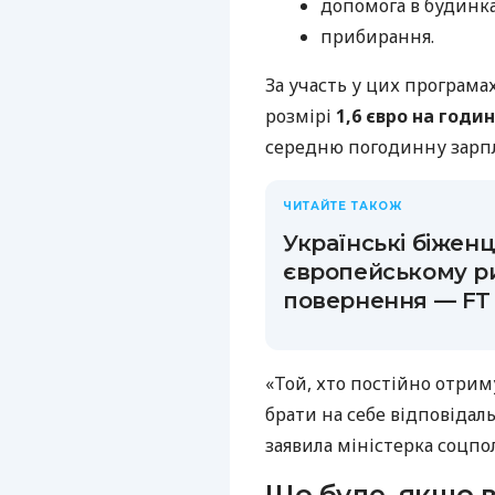
допомога в будинка
прибирання.
За участь у цих програма
розмірі
1,6 євро на годи
середню погодинну зарпла
ЧИТАЙТЕ ТАКОЖ
Українські біженц
європейському ри
повернення — FT
«Той, хто постійно отрим
брати на себе відповідаль
заявила міністерка соцпо
Що буде, якщо в