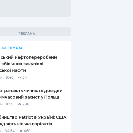
 ЗА ТЕМОЮ
йський нафтопереробний
 збільшив закупівлі
ської нафти
ні 19:46
34
втрачають чинність довідки
имчасовий захист у Польщі
ні 06:15
286
ництво Patriot в Україні: США
ядають кілька варіантів
ні 04:54
468