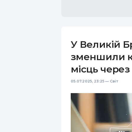
У Великій Б
зменшили кі
місць через
05.07.2025, 23:25
—
Світ