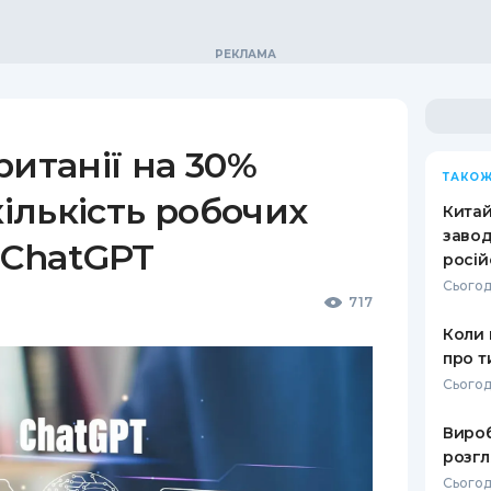
ританії на 30%
ТАКОЖ
лькість робочих
Кита
завод
 ChatGPT
росій
Сьогод
717
Коли 
про т
Сьогод
Вироб
розгл
Сьогод