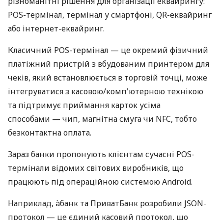
різноманітні рішення для організації еквайрингу:
POS-термінал, термінал у смартфоні, QR-еквайринг
або інтернет-еквайринг.
Класичний POS-термінал — це окремий фізичний
платіжний пристрій з вбудованим принтером для
чеків, який встановлюється в торговій точці, може
інтегруватися з касовою/комп'ютерною технікою
та підтримує приймання карток усіма
способами — чип, магнітна смуга чи NFC, тобто
безконтактна оплата.
Зараз банки пропонують клієнтам сучасні POS-
термінали відомих світових виробників, що
працюють під операційною системою Android.
Наприклад, àбанк та ПриватБанк розробили JSON-
протокол — це єдиний касовий протокол, що