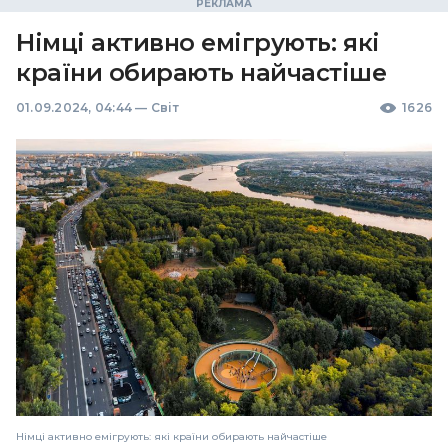
Німці активно емігрують: які
країни обирають найчастіше
01.09.2024, 04:44
—
Світ
1626
Німці активно емігрують: які країни обирають найчастіше