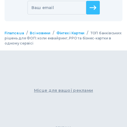
Ваш email
/
/
/
Finance.ua
Всі новини
Фінтех і Картки
ТОП банківських
рішень для ФОП: коли еквайринг, РРО та бізнес-картки в
одному сервісі
Місце для вашої реклами