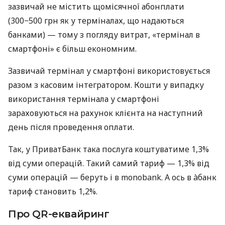
зазвичай не містить щомісячної абонплати
(300−500 грн як у терміналах, що надаються
банками) — тому з погляду витрат, «термінал в
смартфоні» є більш економним.
Зазвичай термінал у смартфоні використовується
разом з касовим інтегратором. Кошти у випадку
використання термінала у смартфоні
зараховуються на рахунок клієнта на наступний
день після проведення оплати.
Так, у ПриватБанк така послуга коштуватиме 1,3%
від суми операцій. Такий самий тариф — 1,3% від
суми операцій — беруть і в monobank. А ось в àбанк
тариф становить 1,2%.
Про QR-еквайринг