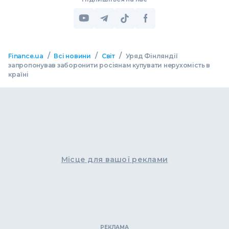
/
/
/
Finance.ua
Всі новини
Світ
Уряд Фінляндії
запропонував заборонити росіянам купувати нерухомість в
країні
Місце для вашої реклами