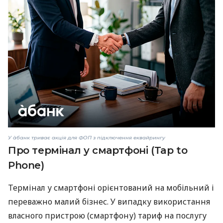
У àбанк триває акція для ФОП з підключення еквайрингу
Про термінал у смартфоні (Tap to
Phone)
Термінал у смартфоні орієнтований на мобільний і
переважно малий бізнес. У випадку використання
власного пристрою (смартфону) тариф на послугу