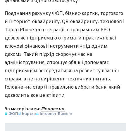
фінансами з одного застосунку.
Поєднання рахунку ФОП, бізнес-картки, торгового
й інтернет-еквайрингу, QR-еквайрингу, технології
Tap to Phone та інтеграції з програмним РРО
дозволяє підприємцю отримати практично всі
ключові фінансові інструменти «під одним
дахом». Такий підхід скорочує час на
адміністрування, спрощує облік і допомагає
підприємцям зосередитися на розвитку власної
справи, а не на вирішенні технічних питань.
Головне -на старті правильно вибрати банк, який
дозволить все це втілити.
За матеріалами:
Finance.ua
#
ФОП
#
Картки
#
Інтернет-Банкінг