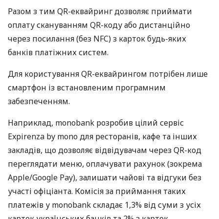
Разом з тим QR-еквайринг дозволяє приймати
оплату скануванням QR-коду або дистанційно
через посилання (без NFC) з карток будь-яких
банків платіжних систем.
Для користування QR-еквайрингом потрібен лише
смартфон із встановленим програмним
забезпеченням.
Наприклад, monobank розробив цілий сервіс
Expirenza by mono для ресторанів, кафе та інших
закладів, що дозволяє відвідувачам через QR-код
переглядати меню, оплачувати рахунок (зокрема
Apple/Google Pay), залишати чайові та відгуки без
участі офіціанта. Комісія за приймання таких
платежів у monobank складає 1,3% від суми з усіх
карток українських банків та 2% з карток