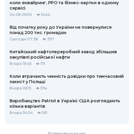
коли еквайринг, РРО та бізнес-картки в одному
сервісі
04.08 06:50
5444
Від початку року до України не повернулися
понад 200 тис. громадян
Сьогодні 07:38
397
Китайський нафтопереробний завод збільшив
закупівлі російської нафти
Вчора 19:46
119
Коли втрачають чинність довідки про тимчасовий
захист у Польщі
Вчора 06:15
594
Виробництво Patriot в Україні: США розглядають
кілька варіантів
Вчора 04:54
561
Підпишіться на нас