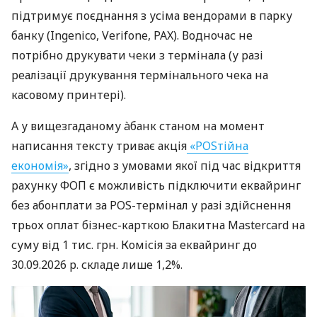
підтримує поєднання з усіма вендорами в парку
банку (Ingenico, Verifone, PAX). Водночас не
потрібно друкувати чеки з термінала (у разі
реалізації друкування термінального чека на
касовому принтері).
А у вищезгаданому àбанк станом на момент
написання тексту триває акція
«POSтійна
економія»
, згідно з умовами якої під час відкриття
рахунку ФОП є можливість підключити еквайринг
без абонплати за POS-термінал у разі здійснення
трьох оплат бізнес-карткою Блакитна Mastercard на
суму від 1 тис. грн. Комісія за еквайринг до
30.09.2026 р. складе лише 1,2%.