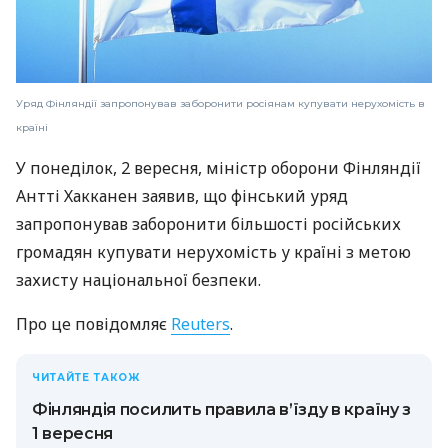
Уряд Фінляндії запропонував заборонити росіянам купувати нерухомість в
країні
У понеділок, 2 вересня, міністр оборони Фінляндії
Антті Хакканен заявив, що фінський уряд
запропонував заборонити більшості російських
громадян купувати нерухомість у країні з метою
захисту національної безпеки.
Про це повідомляє
Reuters
.
ЧИТАЙТЕ ТАКОЖ
Фінляндія посилить правила в’їзду в країну з
1 вересня