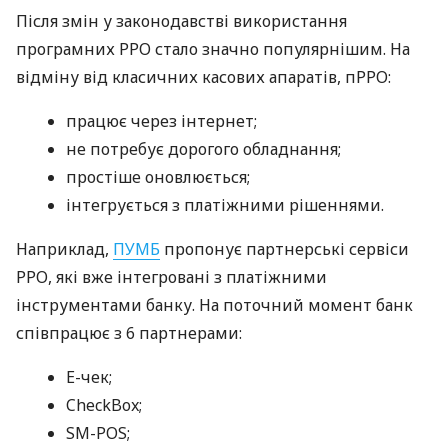
Після змін у законодавстві використання
програмних РРО стало значно популярнішим. На
відміну від класичних касових апаратів, пРРО:
працює через інтернет;
не потребує дорогого обладнання;
простіше оновлюється;
інтегрується з платіжними рішеннями.
Наприклад,
ПУМБ
пропонує партнерські сервіси
РРО, які вже інтегровані з платіжними
інструментами банку. На поточний момент банк
співпрацює з 6 партнерами:
E-чек;
CheckBox;
SM-POS;