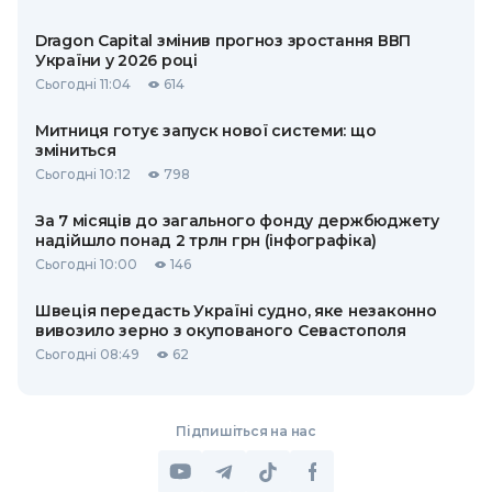
Dragon Capital змінив прогноз зростання ВВП
України у 2026 році
Сьогодні 11:04
614
Митниця готує запуск нової системи: що
зміниться
Сьогодні 10:12
798
За 7 місяців до загального фонду держбюджету
надійшло понад 2 трлн грн (інфографіка)
Сьогодні 10:00
146
Швеція передасть Україні судно, яке незаконно
вивозило зерно з окупованого Севастополя
Сьогодні 08:49
62
Підпишіться на нас