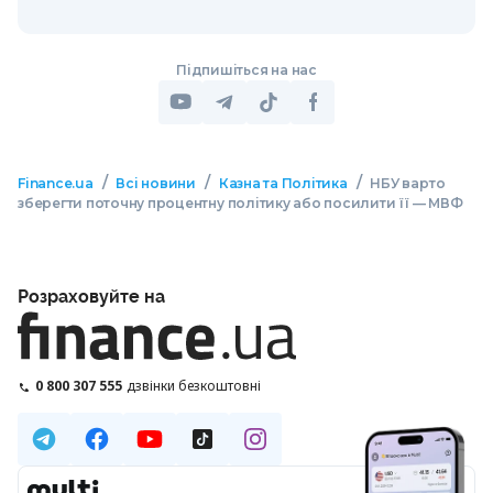
Підпишіться на нас
/
/
/
Finance.ua
Всі новини
Казна та Політика
НБУ варто
зберегти поточну процентну політику або посилити її — МВФ
Розраховуйте на
0 800 307 555
дзвінки безкоштовні