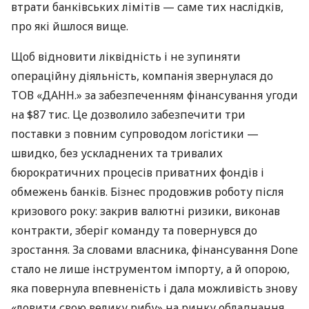
втрати банківських лімітів — саме тих наслідків,
про які йшлося вище.
Щоб відновити ліквідність і не зупиняти
операційну діяльність, компанія звернулася до
ТОВ «ДАНН.» за забезпеченням фінансування угоди
на $87 тис. Це дозволило забезпечити три
поставки з повним супроводом логістики —
швидко, без ускладнених та тривалих
бюрократичних процесів приватних фондів і
обмежень банків. Бізнес продовжив роботу після
кризового року: закрив валютні ризики, виконав
контракти, зберіг команду та повернувся до
зростання. За словами власника, фінансування Done
стало не лише інструментом імпорту, а й опорою,
яка повернула впевненість і дала можливість знову
«ловити свою велику рибу» на ринку обладнання.