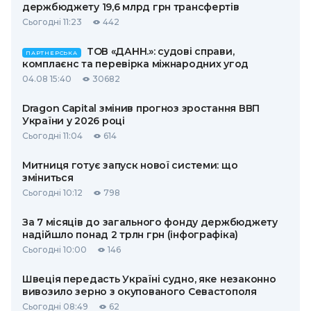
держбюджету 19,6 млрд грн трансфертів
Сьогодні 11:23
442
ТОВ «ДАНН.»: судові справи,
ПАРТНЕРСЬКА
комплаєнс та перевірка міжнародних угод
04.08 15:40
30682
Dragon Capital змінив прогноз зростання ВВП
України у 2026 році
Сьогодні 11:04
614
Митниця готує запуск нової системи: що
зміниться
Сьогодні 10:12
798
За 7 місяців до загального фонду держбюджету
надійшло понад 2 трлн грн (інфографіка)
Сьогодні 10:00
146
Швеція передасть Україні судно, яке незаконно
вивозило зерно з окупованого Севастополя
Сьогодні 08:49
62