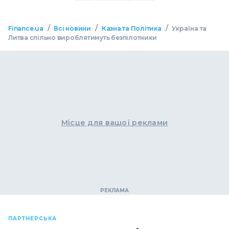
/
/
/
Finance.ua
Всі новини
Казна та Політика
Україна та
Литва спільно вироблятимуть безпілотники
Місце для вашої реклами
ПАРТНЕРСЬКА