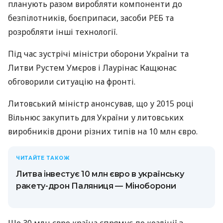
планують разом виробляти компоненти до
безпілотників, боєприпаси, засоби РЕБ та
розробляти інші технології.
Під час зустрічі міністри оборони України та
Литви Рустем Умєров і Лаурінас Кащюнас
обговорили ситуацію на фронті.
Литовський міністр анонсував, що у 2015 році
Вільнюс закупить для України у литовських
виробників дрони різних типів на 10 млн євро.
ЧИТАЙТЕ ТАКОЖ
Литва інвестує 10 млн євро в українську
ракету-дрон Паляниця — Міноборони
Ще 30 млн євро країна спрямує до коаліції з