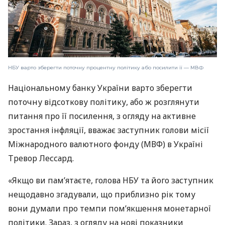
НБУ варто зберегти поточну процентну політику або посилити її — МВФ
Національному банку України варто зберегти
поточну відсоткову політику, або ж розглянути
питання про її посилення, з огляду на активне
зростання інфляції, вважає заступник голови місії
Міжнародного валютного фонду (МВФ) в Україні
Тревор Лессард.
«Якщо ви пам’ятаєте, голова НБУ та його заступник
нещодавно згадували, що приблизно рік тому
вони думали про темпи пом’якшення монетарної
політики. Зараз, з огляду на нові показники