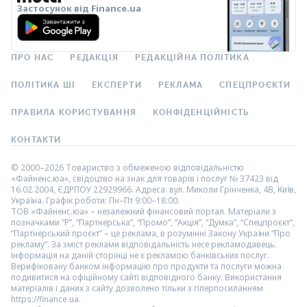
Застосунок від Finance.ua
ПРО НАС
РЕДАКЦІЯ
РЕДАКЦІЙНА ПОЛІТИКА
ПОЛІТИКА ШІ
ЕКСПЕРТИ
РЕКЛАМА
СПЕЦПРОЄКТИ
ПРАВИЛА КОРИСТУВАННЯ
КОНФІДЕНЦІЙНІСТЬ
КОНТАКТИ
© 2000–2026 Товариство з обмеженою відповідальністю
«Файненс.юа», свідоцтво на знак для товарів і послуг № 37423 від
16.02.2004, ЄДРПОУ 22929966. Адреса: вул. Миколи Грінченка, 4В, Київ,
Україна. Графік роботи: Пн–Пт 9:00–18:00.
ТОВ «Файненс.юа» – незалежний фінансовий портал. Матеріали з
позначками “Р”, “Партнерська”, “Промо”, “Акція”, “Думка”, “Спецпроєкт”,
“Партнерський проєкт” – це реклама, в розумінні Закону України “Про
рекламу”. За зміст реклами відповідальність несе рекламодавець.
Інформація на даній сторінці не є рекламою банківських послуг.
Верифіковану банком інформацію про продукти та послуги можна
подивитися на офіційному сайті відповідного банку. Використання
матеріалів і даних з сайту дозволено тільки з гіперпосиланням
https://finance.ua.