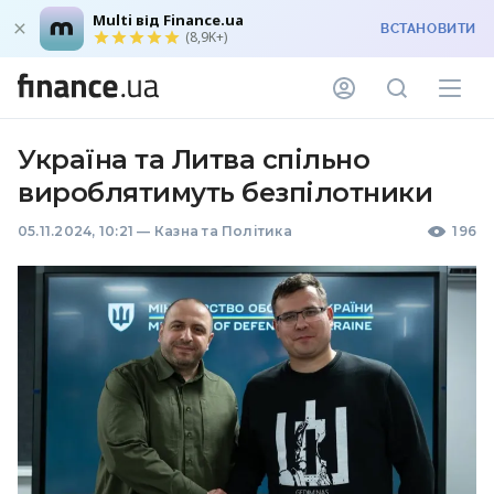
Multi від Finance.ua
ВСТАНОВИТИ
(8,9K+)
Україна та Литва спільно
вироблятимуть безпілотники
05.11.2024, 10:21
—
Казна та Політика
196