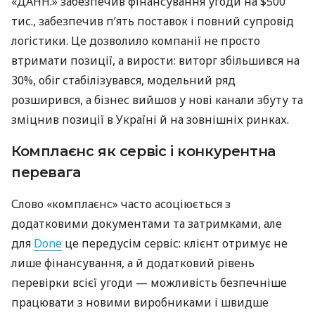
«ДАНН.» забезпечив фінансування угоди на $500
тис., забезпечив п’ять поставок і повний супровід
логістики. Це дозволило компанії не просто
втримати позиції, а вирости: виторг збільшився на
30%, обіг стабілізувався, модельний ряд
розширився, а бізнес вийшов у нові канали збуту та
зміцнив позиції в Україні й на зовнішніх ринках.
Комплаєнс як сервіс і конкурентна
перевага
Слово «комплаєнс» часто асоціюється з
додатковими документами та затримками, але
для
Done
це передусім сервіс: клієнт отримує не
лише фінансування, а й додатковий рівень
перевірки всієї угоди — можливість безпечніше
працювати з новими виробниками і швидше