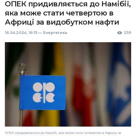
ОПЕК придивляється до Намібії,
яка може стати четвертою в
Африці за видобутком нафти
16.04.2024, 16:15
—
Енергетика
259
ОПЕК придивляється до Намібії, яка може стати четвертою в Африці за