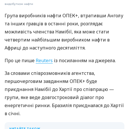
видобутком нафти
Група виробників нафти ОПЕК+, втративши Анголу
та інших гравців в останні роки, розглядає
можливість членства Намібії, яка може стати
четвертим найбільшим виробником нафти в
Африці до наступного десятиліття.
Про це пише
Reuters
із посиланням на джерела.
За словами співрозмовників агентства,
першочерговим завданням ОПЕК+ буде
приєднання Намібії до Хартії про співпрацю —
групи, яке веде довгостроковий діалог про
енергетичні ринки. Бразилія приєдналася до Хартії
в січні.
ЧИТАЙТЕ ТАКОЖ