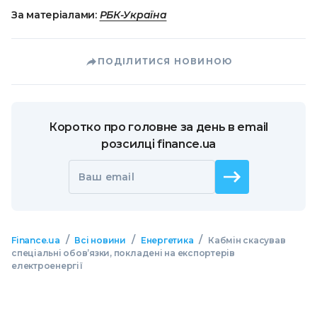
За матеріалами:
РБК-Україна
ПОДІЛИТИСЯ НОВИНОЮ
Коротко про головне за день в email
розсилці finance.ua
Ваш email
/
/
/
Finance.ua
Всі новини
Енергетика
Кабмін скасував
спеціальні обов’язки, покладені на експортерів
електроенергії