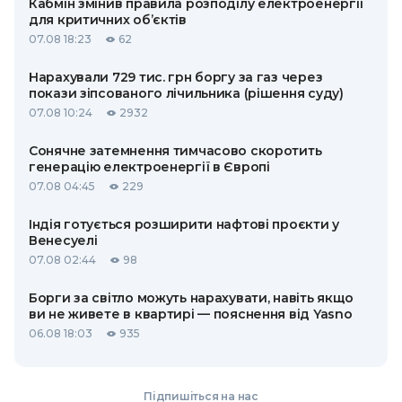
Кабмін змінив правила розподілу електроенергії
для критичних об’єктів
07.08 18:23
62
Нарахували 729 тис. грн боргу за газ через
покази зіпсованого лічильника (рішення суду)
07.08 10:24
2932
Сонячне затемнення тимчасово скоротить
генерацію електроенергії в Європі
07.08 04:45
229
Індія готується розширити нафтові проєкти у
Венесуелі
07.08 02:44
98
Борги за світло можуть нарахувати, навіть якщо
ви не живете в квартирі — пояснення від Yasno
06.08 18:03
935
Підпишіться на нас