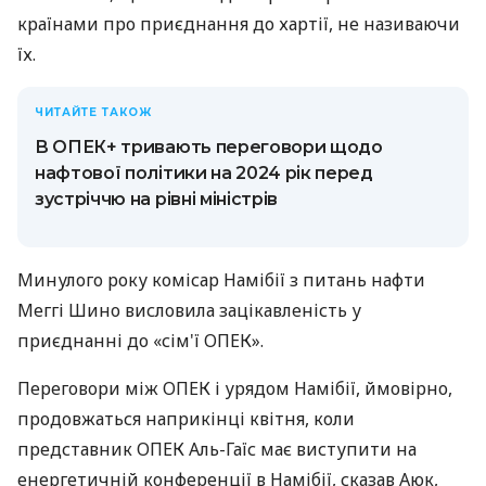
країнами про приєднання до хартії, не називаючи
їх.
ЧИТАЙТЕ ТАКОЖ
В ОПЕК+ тривають переговори щодо
нафтової політики на 2024 рік перед
зустріччю на рівні міністрів
Минулого року комісар Намібії з питань нафти
Меггі Шино висловила зацікавленість у
приєднанні до «сім'ї ОПЕК».
Переговори між ОПЕК і урядом Намібії, ймовірно,
продовжаться наприкінці квітня, коли
представник ОПЕК Аль-Гаїс має виступити на
енергетичній конференції в Намібії, сказав Аюк,