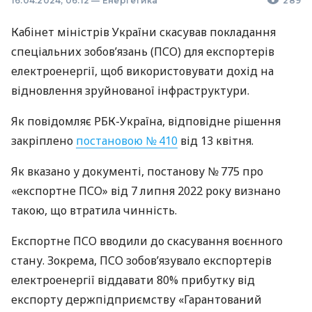
16.04.2024, 06:12
—
Енергетика
289
Кабінет міністрів України скасував покладання
спеціальних зобов’язань (ПСО) для експортерів
електроенергії, щоб використовувати дохід на
відновлення зруйнованої інфраструктури.
Як повідомляє РБК-Україна, відповідне рішення
закріплено
постановою № 410
від 13 квітня.
Як вказано у документі, постанову № 775 про
«експортне ПСО» від 7 липня 2022 року визнано
такою, що втратила чинність.
Експортне ПСО вводили до скасування воєнного
стану. Зокрема, ПСО зобов’язувало експортерів
електроенергії віддавати 80% прибутку від
експорту держпідприємству «Гарантований