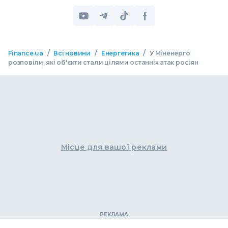
/
/
/
Finance.ua
Всі новини
Енергетика
У Міненерго
розповіли, які об'єкти стали цілями останніх атак росіян
Місце для вашої реклами