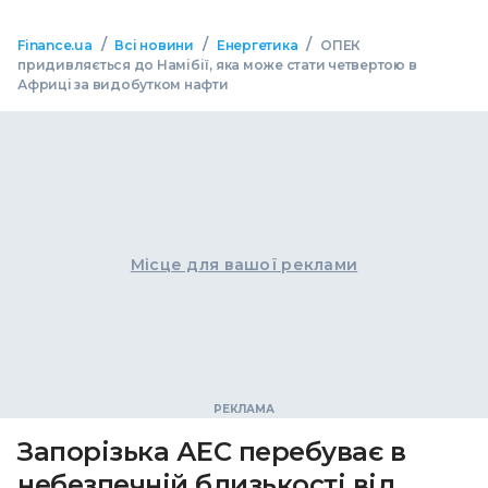
/
/
/
Finance.ua
Всі новини
Енергетика
ОПЕК
придивляється до Намібії, яка може стати четвертою в
Африці за видобутком нафти
Місце для вашої реклами
Запорізька АЕС перебуває в
небезпечній близькості від