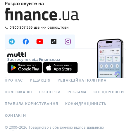
Розраховуйте на
0 800 307 555
дзвінки безкоштовні
Застосунок від Finance.ua
ПРО НАС
РЕДАКЦІЯ
РЕДАКЦІЙНА ПОЛІТИКА
ПОЛІТИКА ШІ
ЕКСПЕРТИ
РЕКЛАМА
СПЕЦПРОЄКТИ
ПРАВИЛА КОРИСТУВАННЯ
КОНФІДЕНЦІЙНІСТЬ
КОНТАКТИ
© 2000–2026 Товариство з обмеженою відповідальністю