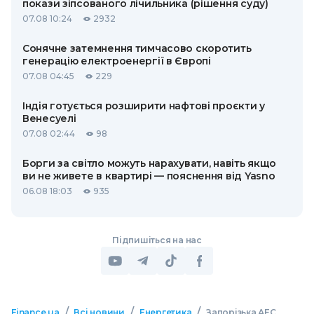
покази зіпсованого лічильника (рішення суду)
07.08 10:24
2932
Сонячне затемнення тимчасово скоротить
генерацію електроенергії в Європі
07.08 04:45
229
Індія готується розширити нафтові проєкти у
Венесуелі
07.08 02:44
98
Борги за світло можуть нарахувати, навіть якщо
ви не живете в квартирі — пояснення від Yasno
06.08 18:03
935
Підпишіться на нас
/
/
/
Finance.ua
Всі новини
Енергетика
Запорізька АЕС