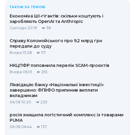
ТАКОЖ ЗА ТЕМОЮ
Економіка ШІ-гігантів: скільки коштують і
заробляють OpenAI та Anthropic
Сьогодні 20:19
38
Справу Коломойського про 9,2 млрд грн
передали до суду
Вчора 13:28
117
НКЦПФР поповнила перелік SCAM-проєктів
Вчора 06:13
255
Ліквідацію банку «Національні інвестиції»
завершено: ФГВФО припинив виплати
вкладникам
06.08 10:20
225
росія знищила логістичний комплекс із товарами
PUMA
06.08 06:44
137