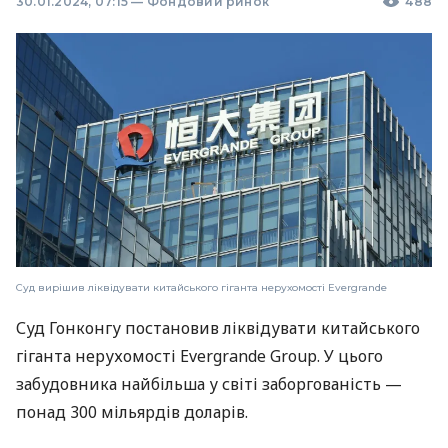
30.01.2024, 07:15
—
Фондовий ринок
488
Суд вирішив ліквідувати китайського гіганта нерухомості Evergrande
Суд Гонконгу постановив ліквідувати китайського
гіганта нерухомості Evergrande Group. У цього
забудовника найбільша у світі заборгованість —
понад 300 мільярдів доларів.