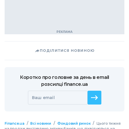
ПОДІЛИТИСЯ НОВИНОЮ
Коротко про головне за день в email
розсилці finance.ua
Ваш email
/
/
/
Finance.ua
Всі новини
Фондовий ринок
Цього тижня
на продаж виставлено активи банків, що ліквідуються, на