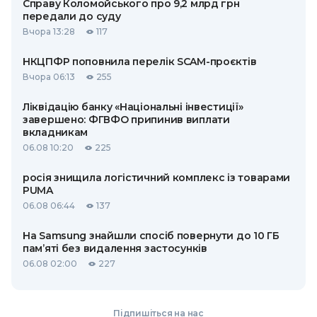
Справу Коломойського про 9,2 млрд грн
передали до суду
Вчора 13:28
117
НКЦПФР поповнила перелік SCAM-проєктів
Вчора 06:13
255
Ліквідацію банку «Національні інвестиції»
завершено: ФГВФО припинив виплати
вкладникам
06.08 10:20
225
росія знищила логістичний комплекс із товарами
PUMA
06.08 06:44
137
На Samsung знайшли спосіб повернути до 10 ГБ
пам’яті без видалення застосунків
06.08 02:00
227
Підпишіться на нас