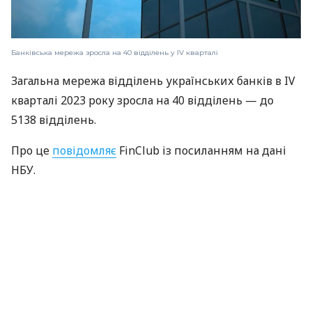
Банківська мережа зросла на 40 відділень у IV кварталі
Загальна мережа відділень українських банків в IV
кварталі 2023 року зросла на 40 відділень — до
5138 відділень.
Про це
повідомляє
FinClub із посиланням на дані
НБУ.
Найбільше нових відділень відкрили два банки:
Кристалбанк збільшив мережу на 13 відділень —
до 40, а
Асвіо Банк
— на 14, до 44 відділень.
Читайте також:
Банки особливо зацікавилися
обігом грошей своїх клієнтів