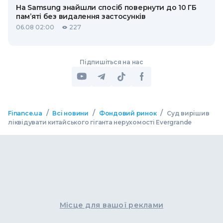
На Samsung знайшли спосіб повернути до 10 ГБ
пам’яті без видалення застосунків
06.08 02:00
227
Підпишіться на нас
/
/
/
Finance.ua
Всі новини
Фондовий ринок
Суд вирішив
ліквідувати китайського гіганта нерухомості Evergrande
Місце для вашої реклами