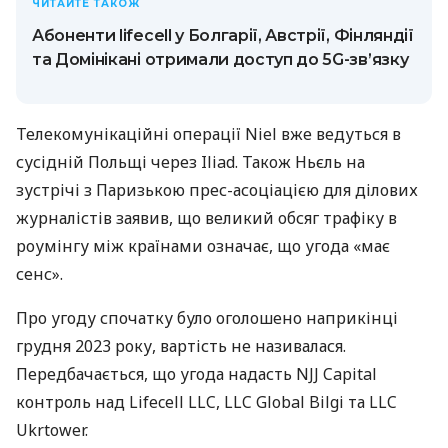
ЧИТАЙТЕ ТАКОЖ
Абоненти lifecell у Болгарії, Австрії, Фінляндії
та Домінікані отримали доступ до 5G-зв’язку
Телекомунікаційні операції Niel вже ведуться в
сусідній Польщі через Iliad. Також Ньєль на
зустрічі з Паризькою прес-асоціацією для ділових
журналістів заявив, що великий обсяг трафіку в
роумінгу між країнами означає, що угода «має
сенс».
Про угоду спочатку було оголошено наприкінці
грудня 2023 року, вартість не називалася.
Передбачається, що угода надасть NJJ Capital
контроль над Lifecell LLC, LLC Global Bilgi та LLC
Ukrtower.