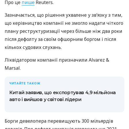
Про це
пише
Reuters.
Зазначається, що рішення ухвалене у зв’язку з тим,
що керівництво компанії не змогло надати чіткого
плану реструктуризації через більше ніж два роки
після дефолту за своїм офшорним боргом і після
кількох судових слухань.
Ліквідатором компанії призначили Alvarez &
Marsal.
ЧИТАЙТЕ ТАКОЖ
Китай заявив, що експортував 4,9 мільйона
авто і вийшов у світові лідери
Борги девелопера перевищують 300 мільярдів
доларів. Про дефолт компанія оголосила ще 2021