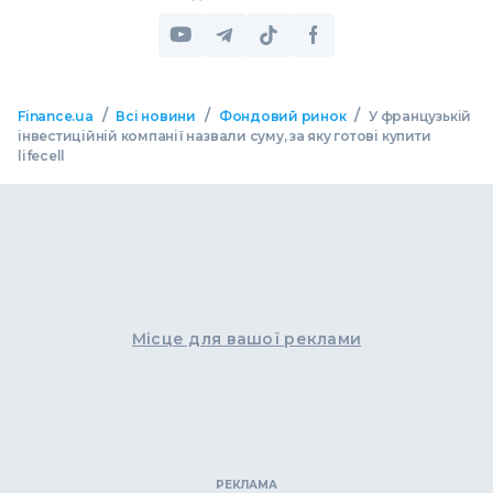
/
/
/
Finance.ua
Всі новини
Фондовий ринок
У французькій
інвестиційній компанії назвали суму, за яку готові купити
lifecell
Місце для вашої реклами