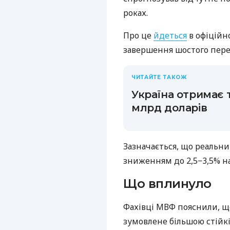
роках.
Про це
йдеться
в офіційн
завершення шостого перег
ЧИТАЙТЕ ТАКОЖ
Україна отримає т
млрд доларів
Зазначається, що реальни
зниженням до 2,5−3,5% на
Що вплинуло
Фахівці МВФ пояснили, що
зумовлене більшою стійк