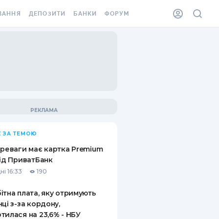
ВАННЯ
ДЕПОЗИТИ
БАНКИ
ФОРУМ
ІЛКА
ВСІ ДЕПОЗИТИ
ВСІ БАНКИ
АННЯ ЖИТЛА ВІД
ДЕПОЗИТИ В USD
ВІДГУКИ ПРО БАНКИ
 ШАХЕДІВ
ДЕПОЗИТИ В EUR
МІКРОФІНАНСОВІ
ХОВКА ЗА КОРДОН
ОРГАНІЗАЦІЇ
БОНУС ДО ДЕПОЗИТІВ
ВІДГУКИ ПРО МФО
УМОВИ АКЦІЇ
КАРТА
 ЗА ТЕМОЮ
ПИТАННЯ ТА ВІДПОВІДІ
ННА ВІНЬЄТКА
ереваги має картка Premium
ДЕПОЗИТНИЙ КАЛЬКУЛЯТОР
від ПриватБанк
 СПІВРОБІТНИКІВ
ні 16:33
190
ПУТІВНИКИ ПО
SSISTANCE
ЗАОЩАДЖЕННЯМ
ітна плата, яку отримують
нці з-за кордону,
АННЯ ВІД
тилася на 23,6% - НБУ
Х ВИПАДКІВ