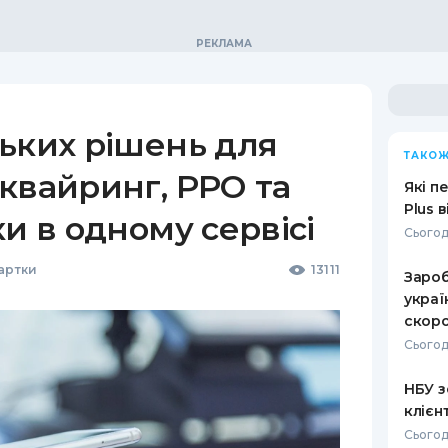
ьких рішень для
ТАКОЖ
квайринг, РРО та
Які п
Plus 
ки в одному сервісі
Сьогод
Картки
13111
Зароб
украї
скоро
Сьогод
НБУ з
клієн
Сьогод