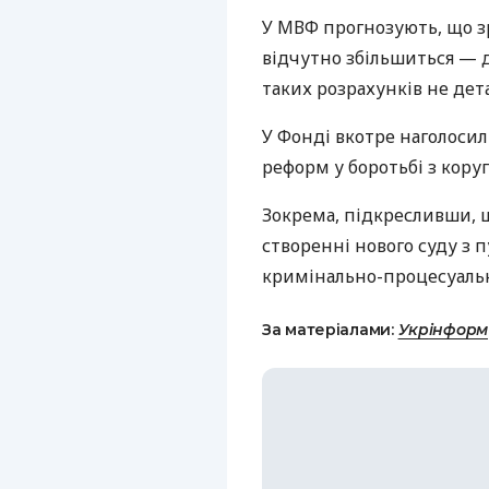
У МВФ прогнозують, що з
відчутно збільшиться — д
таких розрахунків не дета
У Фонді вкотре наголосил
реформ у боротьбі з коруп
Зокрема, підкресливши, щ
створенні нового суду з 
кримінально-процесуальн
За матеріалами:
Укрінформ