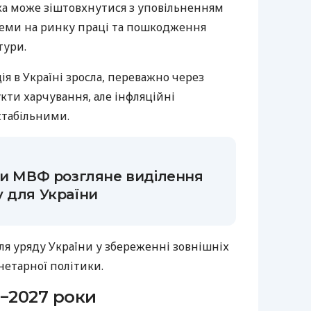
ка може зіштовхнутися з уповільненням
леми на ринку праці та пошкодження
тури.
ія в Україні зросла, переважно через
кти харчування, але інфляційні
стабільними.
ли МВФ розгляне виділення
 для України
ля уряду України у збереженні зовнішніх
нетарної політики.
6−2027 роки