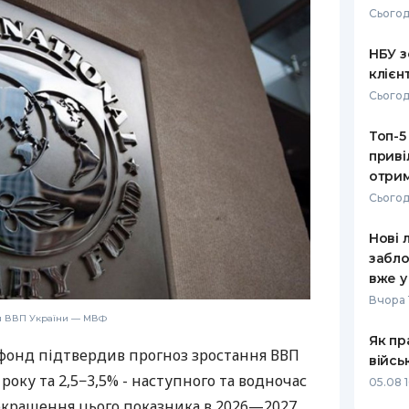
Сьогод
РЕЙТИНГ ДЕБЕТОВИХ
ПУТІВНИ
КАРТОК
СТРАХУ
НБУ з
клієн
ЩОМІСЯЧНИЙ ОГЛЯД
ВСІ СТРА
Сьогод
КЕШБЕКУ
СТРАХОВ
Топ-5
ПУТІВНИКИ ПО
приві
БАНКІВСЬКИХ КАРТКАХ
ВІДГУКИ
КОМПАНІ
отрим
Сьогод
ДОСТАВК
Нові 
КОНТАКТ
забло
вже у
Вчора 
ся ВВП України — МВФ
Як пр
онд підтвердив прогноз зростання ВВП
війсь
 року та 2,5−3,5% - наступного та водночас
05.08 1
окращення цього показника в 2026—2027