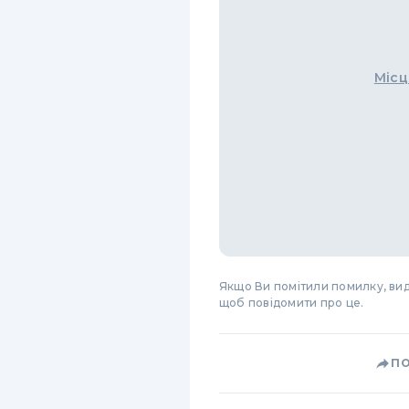
Місц
Якщо Ви помітили помилку, виді
щоб повідомити про це.
П