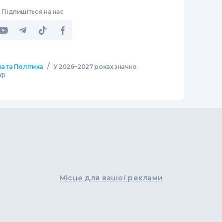
Підпишіться на нас
/
а та Політика
У 2026−2027 роках значно
ВФ
Місце для вашої реклами