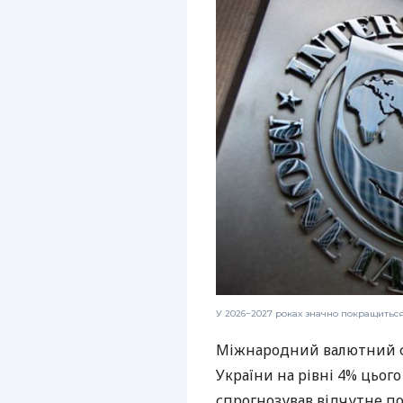
У 2026−2027 роках значно покращить
Міжнародний валютний ф
України на рівні 4% цього
спрогнозував відчутне п