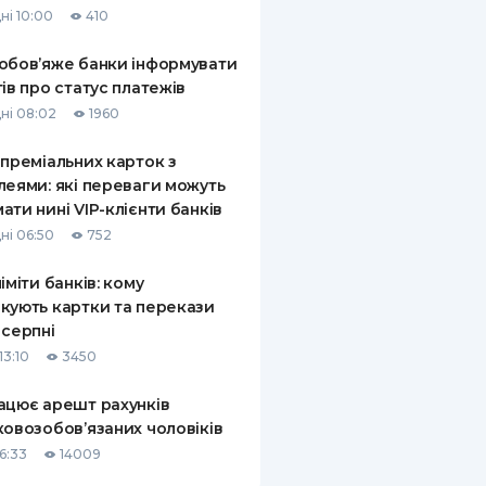
ні 10:00
410
КИ ПО
ВАННЮ
обов’яже банки інформувати
тів про статус платежів
ХОВІ ПОЛІСИ
ні 08:02
1960
І КОМПАНІЇ
 преміальних карток з
леями: які переваги можуть
 ПРО СТРАХОВІ
Ї
ати нині VIP-клієнти банків
ні 06:50
752
А І ОПЛАТА
ліміти банків: кому
И
кують картки та перекази
 серпні
13:10
3450
ацює арешт рахунків
ковозобов’язаних чоловіків
6:33
14009