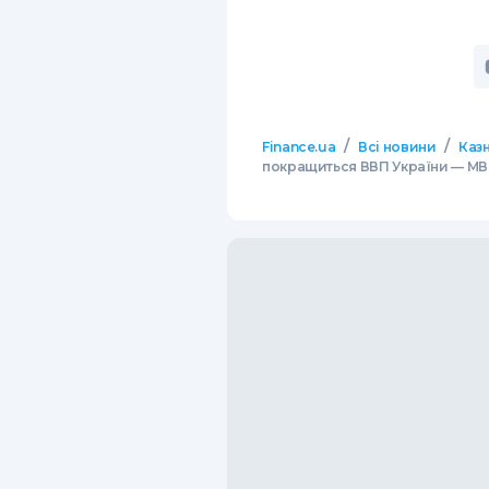
/
/
Finance.ua
Всі новини
Казн
покращиться ВВП України — М