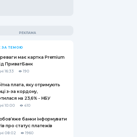
 ЗА ТЕМОЮ
ереваги має картка Premium
від ПриватБанк
ні 16:33
190
ітна плата, яку отримують
нці з-за кордону,
тилася на 23,6% - НБУ
ні 10:00
410
обов’яже банки інформувати
тів про статус платежів
ні 08:02
1960