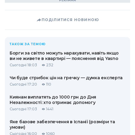
ПОДІЛИТИСЯ НОВИНОЮ
ТАКОЖ ЗА ТЕМОЮ
Борги за світло можуть нарахувати, навіть якщо
ви не живете в квартирі — пояснення від Yasno
Сьогодні 18:03
232
Чи буде стрибок цін на гречку — думка експерта
Сьогодні 17:20
110
Киянам виплатять до 1000 грн до Дня
Незалежності: хто отримає допомогу
Сьогодні 17:03
1441
Яке базове забезпечення в Іспанії (розміри та
умови)
Сьогодні 16:00
1060