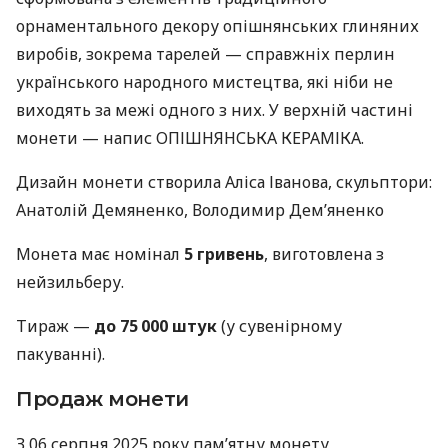
орнаментального декору опішнянських глиняних
виробів, зокрема тарелей — справжніх перлин
українського народного мистецтва, які ніби не
виходять за межі одного з них. У верхній частині
монети — напис ОПІШНЯНСЬКА КЕРАМІКА.
Дизайн монети створила Аліса Іванова, скульптори:
Анатолій Демяненко, Володимир Дем’яненко
Монета має номінал
5 гривень
, виготовлена з
нейзильберу.
Тираж —
до 75 000 штук
(у сувенірному
пакуванні).
Продаж монети
З 06 серпня 2025 року пам’ятну монету