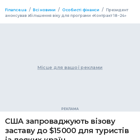
/
/
/
Finance.ua
Всі новини
Особисті фінанси
Президент
анонсував збільшення віку для програми «Контракт 18−24»
Місце для вашої реклами
США запроваджують візову
заставу до $15 000 для туристів
із деяких країн