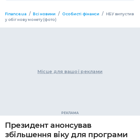
/
/
/
Finance.ua
Всі новини
Особисті фінанси
НБУ випустив
у обіг нову монету (фото)
Місце для вашої реклами
Президент анонсував
збільшення віку для програми