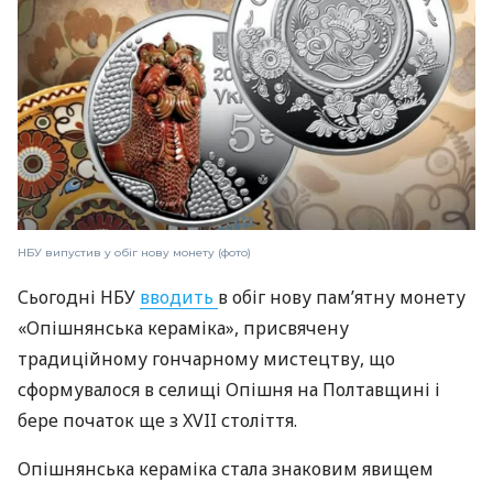
НБУ випустив у обіг нову монету (фото)
Сьогодні НБУ
вводить
в обіг нову пам’ятну монету
«Опішнянська кераміка», присвячену
традиційному гончарному мистецтву, що
сформувалося в селищі Опішня на Полтавщині і
бере початок ще з XVII століття.
Опішнянська кераміка стала знаковим явищем