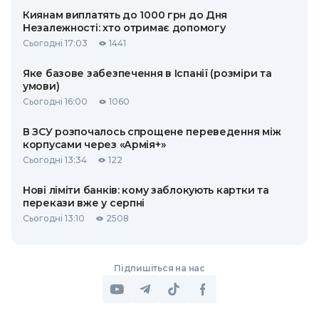
Киянам виплатять до 1000 грн до Дня
Незалежності: хто отримає допомогу
Сьогодні 17:03
1441
Яке базове забезпечення в Іспанії (розміри та
умови)
Сьогодні 16:00
1060
В ЗСУ розпочалось спрощене переведення між
корпусами через «Армія+»
Сьогодні 13:34
122
Нові ліміти банків: кому заблокують картки та
перекази вже у серпні
Сьогодні 13:10
2508
Підпишіться на нас