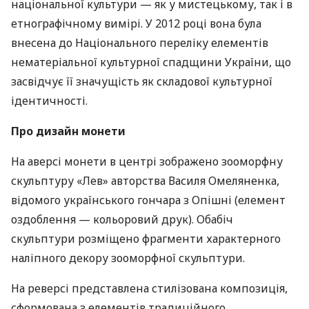
національної культури — як у мистецькому, так і в
етнографічному вимірі. У 2012 році вона була
внесена до Національного переліку елементів
нематеріальної культурної спадщини України, що
засвідчує її значущість як складової культурної
ідентичності.
Про дизайн монети
На аверсі монети в центрі зображено зооморфну
скульптуру «Лев» авторства Василя Омеляненка,
відомого українського гончара з Опішні (елемент
оздоблення — кольоровий друк). Обабіч
скульптури розміщено фрагменти характерного
наліпного декору зооморфної скульптури.
На реверсі представлена стилізована композиція,
сформована з елементів традиційного