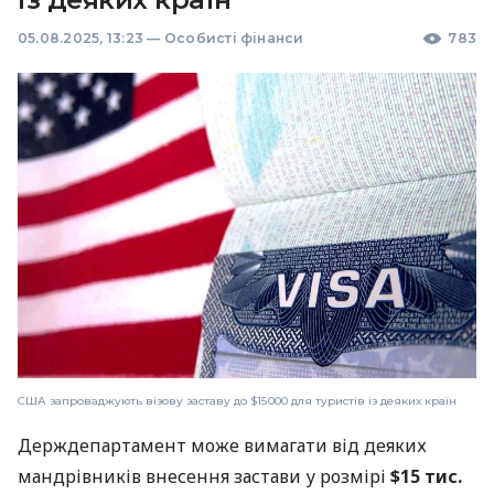
05.08.2025, 13:23
—
Особисті фінанси
783
США запроваджують візову заставу до $15 000 для туристів із деяких країн
Держдепартамент може вимагати від деяких
мандрівників внесення застави у розмірі
$15 тис.