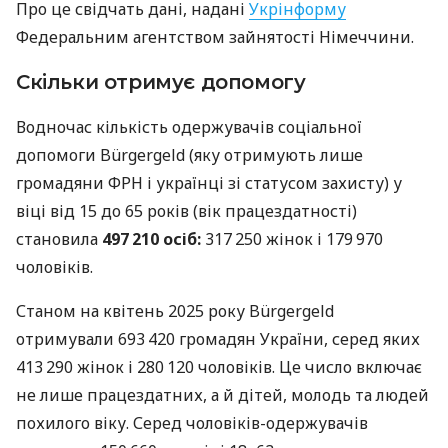
Про це свідчать дані, надані
Укрінформу
Федеральним агентством зайнятості Німеччини.
Скільки отримує допомогу
Водночас кількість одержувачів соціальної
допомоги Bürgergeld (яку отримують лише
громадяни ФРН і українці зі статусом захисту) у
віці від 15 до 65 років (вік працездатності)
становила
497 210 осіб:
317 250 жінок і 179 970
чоловіків.
Станом на квітень 2025 року Bürgergeld
отримували 693 420 громадян України, серед яких
413 290 жінок і 280 120 чоловіків. Це число включає
не лише працездатних, а й дітей, молодь та людей
похилого віку. Серед чоловіків-одержувачів