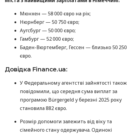
Міста з найвищими зарплатами в Німеччині:
Мюнхен — 58 000 євро на рік;
Нюрнберг — 50 750 євро;
Аугсбург — 50 000 євро;
Гамбург — 52 000 євро;
Баден-Вюртемберг, Гессен — близько 50 250
євро.
Довідка Finance.ua:
У Федеральному агентстві зайнятості також
повідомили, що середня сума виплат за
програмою Bürgergeld у березні 2025 року
становила 882 євро.
Розмір допомоги залежить від віку та
сімейного стану одержувача. Одинокі