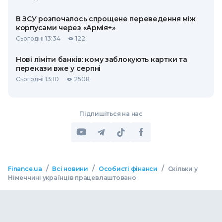
В ЗСУ розпочалось спрощене переведення між
корпусами через «Армія+»
Сьогодні 13:34
122
Нові ліміти банків: кому заблокують картки та
перекази вже у серпні
Сьогодні 13:10
2508
Підпишіться на нас
/
/
/
Finance.ua
Всі новини
Особисті фінанси
Скільки у
Німеччині українців працевлаштовано