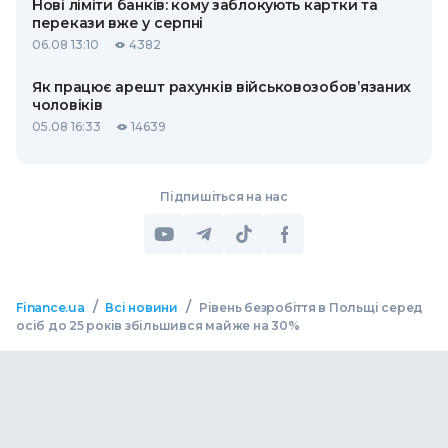
Нові ліміти банків: кому заблокують картки та
перекази вже у серпні
06.08 13:10
4382
Як працює арешт рахунків військовозобов’язаних
чоловіків
05.08 16:33
14639
Підпишіться на нас
/
/
Finance.ua
Всі новини
Рівень безробіття в Польщі серед
осіб до 25 років збільшився майже на 30%