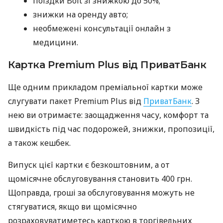
поїздки Bolt зі знижкою до 50%;
знижки на оренду авто;
необмежені консультації онлайн з
медицини.
Картка Premium Plus від ПриватБанк
Ще одним прикладом преміальної картки може
слугувати пакет Premium Plus від
ПриватБанк
. З
нею ви отримаєте: заощадження часу, комфорт та
швидкість під час подорожей, знижки, пропозиції,
а також кешбек.
Випуск цієї картки є безкоштовним, а от
щомісячне обслуговування становить 400 грн.
Щоправда, гроші за обслуговування можуть не
стягуватися, якщо ви щомісячно
розраховуватиметесь карткою в торгівельних