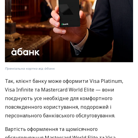
Преміальна картка від àбанк
Так, клієнт банку може оформити Visa Platinum,
Visa Infinite та Mastercard World Elite — вони
поєднують усе необхідне для комфортного
повсякденного користування, подорожей і
персонального банківського обслуговування.
Вартість оформлення та щомісячного
обслуговування Mastercard World Elite та Visa