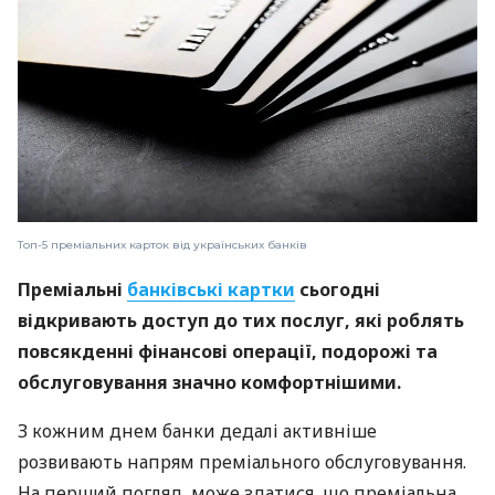
Топ-5 преміальних карток від українських банків
Преміальні
банківські картки
сьогодні
відкривають доступ до тих послуг, які роблять
повсякденні фінансові операції, подорожі та
обслуговування значно комфортнішими.
З кожним днем банки дедалі активніше
розвивають напрям преміального обслуговування.
На перший погляд, може здатися, що преміальна