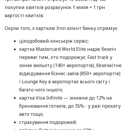
покупки квитків розрахунок 1 миля = 1 грн
вартості квитків.
Окрім того, з карткою Iron клієнт банку отримує:
цілодобовий консьєрж сервіс;
картка Mastercard World Elite надає безліч
переваг тим, хто подорожує: Fast track у
зонах вильоту (140+ аеропортів), безлімітне
відвідування бізнес-залів (850+ аеропортів)
і Lounge Key в аеропортах всього світу і
багато чого іншого;
картка Visa Infinite — знижки до 12% на
бронювання готелів, до 35% - у разі прокату
авто тощо;
страхування подорожей;