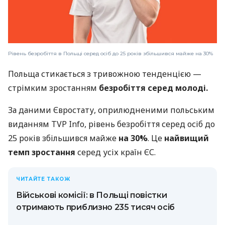
Рівень безробіття в Польщі серед осіб до 25 років збільшився майже на 30%
Польща стикається з тривожною тенденцією —
стрімким зростанням
безробіття серед молоді.
За даними Євростату, оприлюдненими польським
виданням TVP Info, рівень безробіття серед осіб до
25 років збільшився майже
на 30%
. Це
найвищий
темп зростання
серед усіх країн ЄС.
ЧИТАЙТЕ ТАКОЖ
Військові комісії: в Польщі повістки
отримають приблизно 235 тисяч осіб