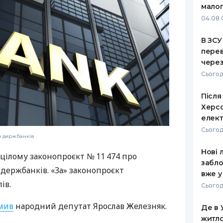
малог
РЕЙТИНГ ДЕБЕТОВИХ
ПУТІВНИ
04.08 
КАРТОК
СТРАХУ
В ЗСУ
ЩОМІСЯЧНИЙ ОГЛЯД
ВСІ СТРА
перев
КЕШБЕКУ
через
СТРАХОВ
Сьогод
ПУТІВНИКИ ПО
БАНКІВСЬКИХ КАРТКАХ
ВІДГУКИ
КОМПАНІ
Після
Херсо
ДОСТАВК
елект
Сьогодн
КОНТАКТ
ю держбанків
Нові 
 цілому законопроєкт № 11 474 про
забло
 держбанків. «За» законопроєкт
вже у
ів.
Сьогодн
мив
народний депутат Ярослав Железняк.
Де в 
житло