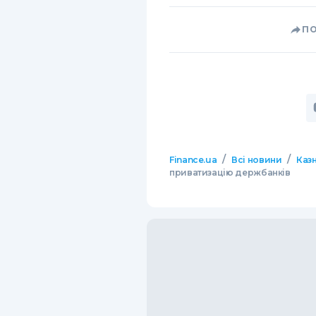
П
/
/
Finance.ua
Всі новини
Казн
приватизацію держбанків