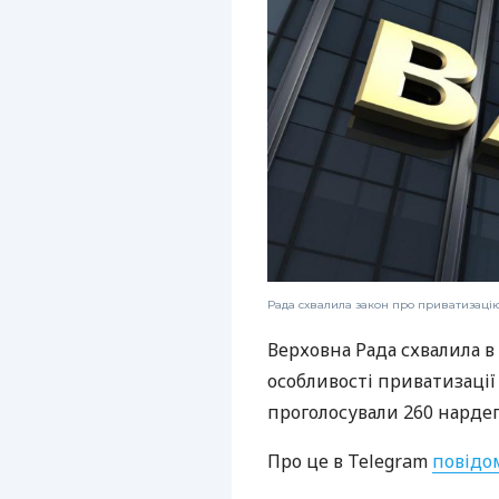
Рада схвалила закон про приватизаці
Верховна Рада схвалила в
особливості приватизації
проголосували 260 нардеп
Про це в Telegram
повідо