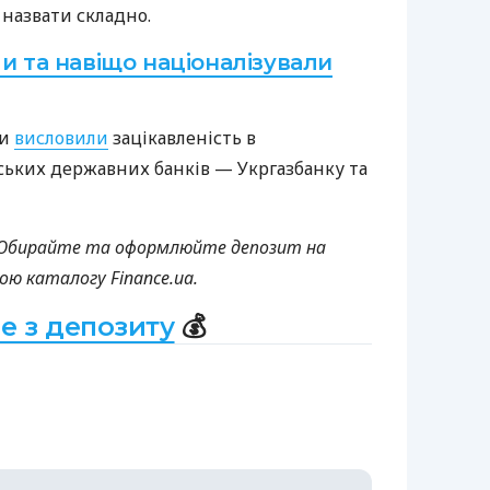
 назвати складно.
и та навіщо націоналізували
ри
висловили
зацікавленість в
ських державних банків — Укргазбанку та
Обирайте та оформлюйте депозит на
ою каталогу Finance.ua.
е з депозиту
💰