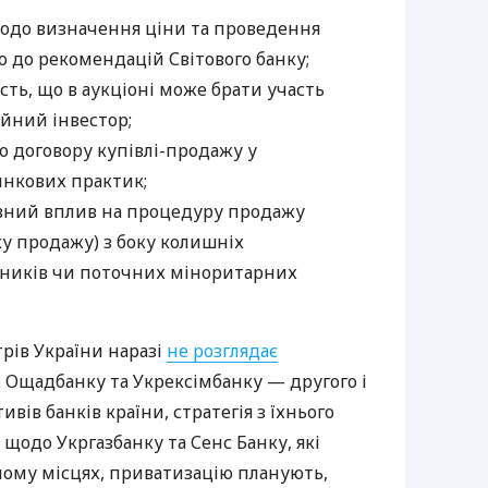
одо визначення ціни та проведення
о до рекомендацій Світового банку;
сть, що в аукціоні може брати участь
йний інвестор;
 договору купівлі-продажу у
инкових практик;
вний вплив на процедуру продажу
у продажу) з боку колишніх
сників чи поточних міноритарних
трів України наразі
не розглядає
Ощадбанку та Укрексімбанку — другого і
ивів банків країни, стратегія з їхнього
 щодо Укргазбанку та Сенс Банку, які
мому місцях, приватизацію планують,