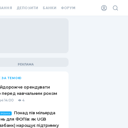
ВАННЯ
ДЕПОЗИТИ
БАНКИ
ФОРУМ
ІЛКА
ВСІ ДЕПОЗИТИ
ВСІ БАНКИ
АННЯ ЖИТЛА ВІД
ДЕПОЗИТИ В USD
ВІДГУКИ ПРО БАНКИ
 ШАХЕДІВ
ДЕПОЗИТИ В EUR
МІКРОФІНАНСОВІ
ХОВКА ЗА КОРДОН
ОРГАНІЗАЦІЇ
БОНУС ДО ДЕПОЗИТІВ
ВІДГУКИ ПРО МФО
УМОВИ АКЦІЇ
КАРТА
 ЗА ТЕМОЮ
ПИТАННЯ ТА ВІДПОВІДІ
ННА ВІНЬЄТКА
айдорожче орендувати
ДЕПОЗИТНИЙ КАЛЬКУЛЯТОР
 перед навчальним роком
 СПІВРОБІТНИКІВ
ні 14:00
4
ПУТІВНИКИ ПО
SSISTANCE
ЗАОЩАДЖЕННЯМ
Понад пів мільярда
ЕРСЬКА
нь для ФОПів: як UGB
АННЯ ВІД
азбанк) нарощує підтримку
Х ВИПАДКІВ