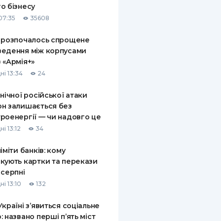
о бізнесу
КИ ПО
07:35
35608
ВАННЮ
 розпочалось спрощене
ХОВІ ПОЛІСИ
едення між корпусами
 «Армія+»
І КОМПАНІЇ
ні 13:34
24
 ПРО СТРАХОВІ
Ї
 нічної російської атаки
н залишається без
А І ОПЛАТА
роенергії — чи надовго це
і 13:12
34
И
ліміти банків: кому
кують картки та перекази
 серпні
і 13:10
132
Україні з’явиться соціальне
: названо перші п’ять міст