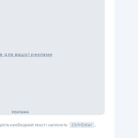
е для вашої реклами
літь необхідний текст і натисніть
Ctrl+Enter
,