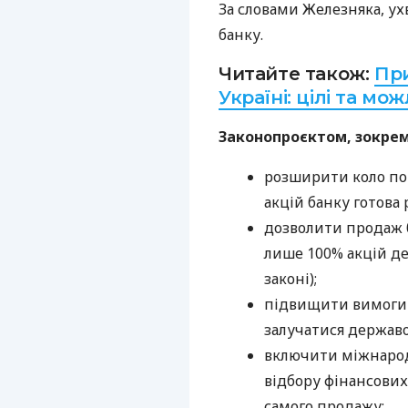
За словами Железняка, ух
банку.
Читайте також:
При
Україні: цілі та мо
Законопроєктом, зокрем
розширити коло по
акцій банку готова
дозволити продаж б
лише 100% акцій д
законі);
підвищити вимоги 
залучатися державо
включити міжнарод
відбору фінансових
самого продажу;