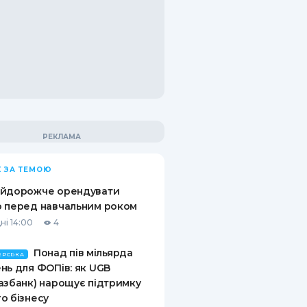
 ЗА ТЕМОЮ
айдорожче орендувати
 перед навчальним роком
ні 14:00
4
Понад пів мільярда
ЕРСЬКА
нь для ФОПів: як UGB
азбанк) нарощує підтримку
о бізнесу