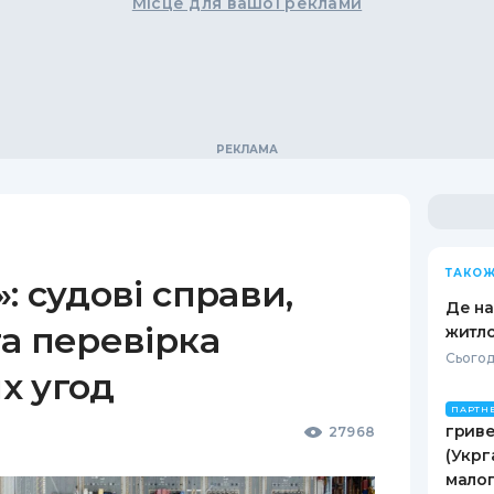
Місце для вашої реклами
ТАКОЖ
: судові справи,
Де н
а перевірка
житло
Сьогод
х угод
ПАРТН
гриве
27968
(Укрг
малог