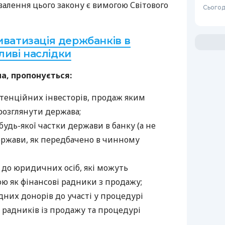
валення цього закону є вимогою Світового
Сьогод
ватизація держбанків в
жливі наслідки
а, пропонується:
тенційних інвесторів, продаж яким
 розглянути держава;
удь-якої частки держави в банку (а не
ержави, як передбачено в чинному
до юридичних осіб, які можуть
ю як фінансові радники з продажу;
них донорів до участі у процедурі
 радників із продажу та процедурі