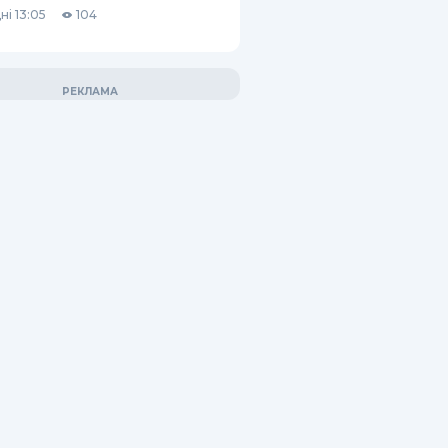
ні 13:05
104