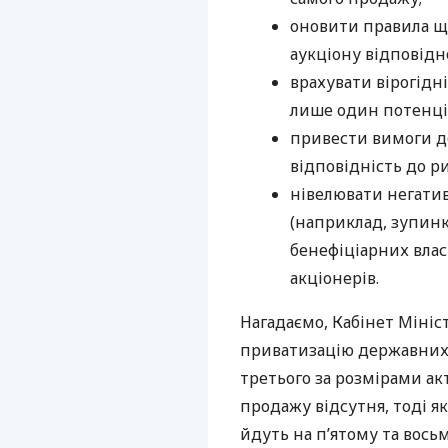
оновити правила щ
аукціону відповідн
врахувати вірогідні
лише один потенці
привести вимоги до
відповідність до р
нівелювати негати
(наприклад, зупинк
бенефіціарних вла
акціонерів.
Нагадаємо, Кабінет Мініс
приватизацію державних 
третього за розмірами акт
продажу відсутня, тоді як
йдуть на п’ятому та вось