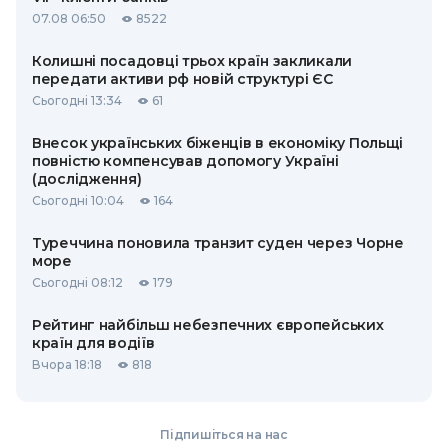
07.08 06:50
8522
Колишні посадовці трьох країн закликали
передати активи рф новій структурі ЄС
Сьогодні 13:34
61
Внесок українських біженців в економіку Польщі
повністю компенсував допомогу Україні
(дослідження)
Сьогодні 10:04
164
Туреччина поновила транзит суден через Чорне
море
Сьогодні 08:12
179
Рейтинг найбільш небезпечних європейських
країн для водіїв
Вчора 18:18
818
Підпишіться на нас