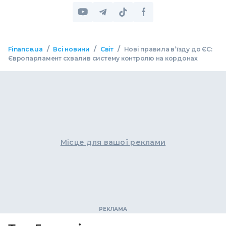
/
/
/
Finance.ua
Всі новини
Світ
Нові правила в’їзду до ЄС:
Європарламент схвалив систему контролю на кордонах
Місце для вашої реклами