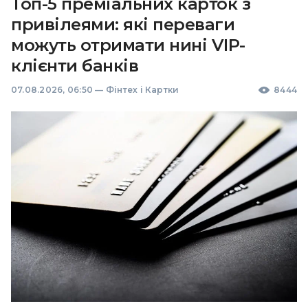
Топ-5 преміальних карток з
привілеями: які переваги
можуть отримати нині VIP-
клієнти банків
07.08.2026, 06:50
—
Фінтех і Картки
8444