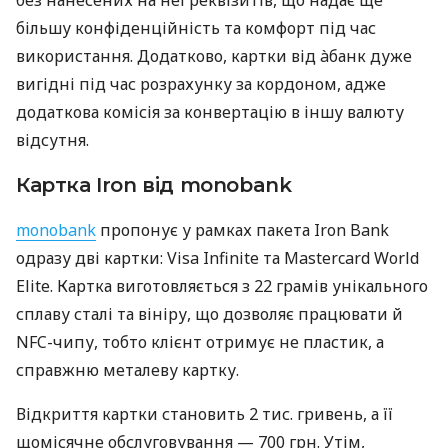
без нанесених на неї реквізитів, що надає ще
більшу конфіденційність та комфорт під час
використання. Додатково, картки від àбанк дуже
вигідні під час розрахунку за кордоном, адже
додаткова комісія за конвертацію в іншу валюту
відсутня.
Картка Iron від monobank
monobank
пропонує у рамках пакета Iron Bank
одразу дві картки: Visa Infinite та Mastercard World
Elite. Картка виготовляється з 22 грамів унікального
сплаву сталі та вініру, що дозволяє працювати й
NFC-чипу, тобто клієнт отримує не пластик, а
справжню металеву картку.
Відкриття картки становить 2 тис. гривень, а її
щомісячне обслуговування — 700 грн. Утім,