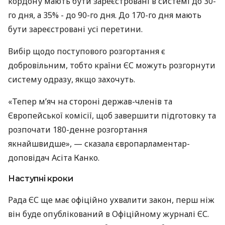
кордону мають бути зареєстровані в системі до 30-
го дня, а 35% - до 90-го дня. До 170-го дня мають
бути зареєстровані усі перетини.
Вибір щодо поступового розгортання є
добровільним, тобто країни ЄС можуть розгорнути
систему одразу, якщо захочуть.
«Тепер м’яч на стороні держав-членів та
Європейської комісії, щоб завершити підготовку та
розпочати 180-денне розгортання
якнайшвидше», — сказала європарламентар-
доповідач Асіта Канко.
Наступні кроки
Рада ЄС ще має офіційно ухвалити закон, перш ніж
він буде опублікований в Офіційному журналі ЄС.