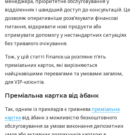
менеджера, пріоритетне обслуговування у
відділеннях і швидший доступ до консультацій. Це
дозволяє оперативніше розв’язувати фінансові
питання, відкривати нові продукти або
отримувати допомогу у нестандартних ситуаціях
без тривалого очікування.
Тож, у цій статті Finance.ua розгляне п’ять
преміальних карток, які вирізняються
найцікавішими перевагами та умовами загалом,
для VIP-клієнтів.
Преміальна картка від àбанк
Так, одним із прикладів є гривнева
преміальна
картка
від àбанк з можливістю безкоштовного
обслуговування за умови виконання депозитних
умов або активних розрахунків карткою в