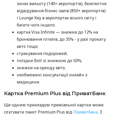
зонах вильоту (140+ аеропортів), безлімітне
відвідування бізнес-залів (850+ аеропортів)
і Lounge Key в аеропортах всього світу і
багато чого іншого;
картка Visa Infinite — знижки до 12% на
бронювання готелів, до 35% - у разі прокату
авто тощо;
страхування подорожей;
поїздки Bolt зі знижкою до 50%;
знижки на оренду авто;
необмежені консультації онлайн з
медицини.
Картка Premium Plus від ПриватБанк
Ще одним прикладом преміальної картки може
слугувати пакет Premium Plus від
ПриватБанк
. З