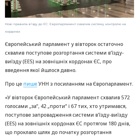
Нові правила в’їзду до ЄС: Європарламент схвалив систему контролю на
кордонах
Європейський парламент у вівторок остаточно
схвалив поступове розгортання системи в’їзду-
виїзду (EES) на зовнішніх кордонах ЄС, про
введення якої йшлося давно.
Про це
пише
УНН з посиланням на Європарламент.
«У вівторок Європейський парламент схвалив 572
голосами „за“, 42 „проти“ і 67 тих, хто утримався,
поступове запровадження системи в’їзду-виїзду
(EES) на зовнішніх кордонах ЄС протягом 180 днів,
що проклало шлях до початку розгортання