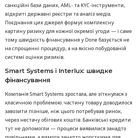
санкційні бази даних, AML- та KYC-інструменти,
відкриті державні реєстри та аналіз медіа.
Поєднання цих джерел формує комплексну
картину ризику для кожної окремої угоди — і саме
тому швидкість фінансування у Done базується не
на спрощенні процедур, а на якісно побудованій
системі оцінки ризиків.
Smart Systems і Interlux: швидке
фінансування
Компанія Smart Systems зростала, але зіткнулася з
класичною проблемою: частину товару доводилося
завозити пізніше, ніж цього потребував ринок,
через нестачу обігових коштів. Банківські кредити
тут не допомогли — процеси виявилися занадто
повільними, а вимоги занадто жорсткими для