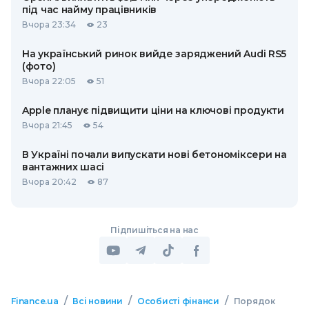
під час найму працівників
Вчора 23:34
23
На український ринок вийде заряджений Audi RS5
(фото)
Вчора 22:05
51
Apple планує підвищити ціни на ключові продукти
Вчора 21:45
54
В Україні почали випускати нові бетономіксери на
вантажних шасі
Вчора 20:42
87
Підпишіться на нас
/
/
/
Finance.ua
Всі новини
Особисті фінанси
Порядок