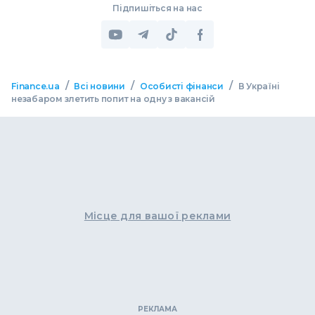
Підпишіться на нас
/
/
/
Finance.ua
Всі новини
Особисті фінанси
В Україні
незабаром злетить попит на одну з вакансій
Місце для вашої реклами