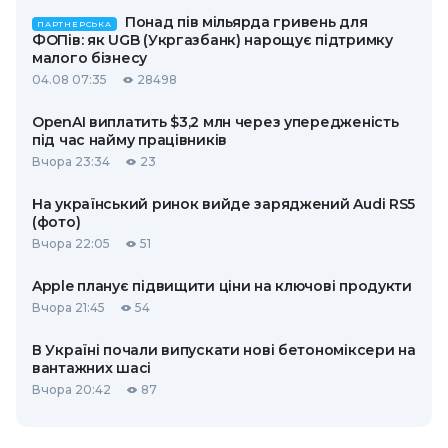
Понад пів мільярда гривень для
ПАРТНЕРСЬКА
ФОПів: як UGB (Укргазбанк) нарощує підтримку
малого бізнесу
04.08 07:35
28498
OpenAI виплатить $3,2 млн через упередженість
під час найму працівників
Вчора 23:34
23
На український ринок вийде заряджений Audi RS5
(фото)
Вчора 22:05
51
Apple планує підвищити ціни на ключові продукти
Вчора 21:45
54
В Україні почали випускати нові бетономіксери на
вантажних шасі
Вчора 20:42
87