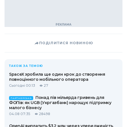
ПОДІЛИТИСЯ НОВИНОЮ
ТАКОЖ ЗА ТЕМОЮ
SpaceX зробила ще один крок до створення
повноцінного мобільного оператора
Сьогодні 00:13
27
Понад пів мільярда гривень для
ПАРТНЕРСЬКА
ФОПів: як UGB (Укргазбанк) нарощує підтримку
малого бізнесу
04.08 07:35
28498
OpenAI виплатить $3,2 млн через упередженість