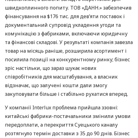
швидкоплинного попиту. ТОВ «ДАНН.» забезпечив
фінансування на $176 тис. для дев’яти поставок і
документальний супровід укладення угоди та
комунікацію з фабриками, включаючи юридичну
та фінансові складові. У результаті компанія завезла
товар на місяць раніше, розширила асортимент і
посилила позиції на конкурентному ринку; бізнес
зріс настільки, що зараз шукає нових
співробітників для масштабування, а власник
відзначає, що залучені кошти дали змогу
закуповувати більше і стабільно рухатися вперед.
У компанії Interlux проблема прийшла ззовні:
китайські фабрики-постачальники змінили умови
передоплати, а перекриття Суецького каналу
розтягнуло термін доставки з 35 до 90 днів. Бізнес