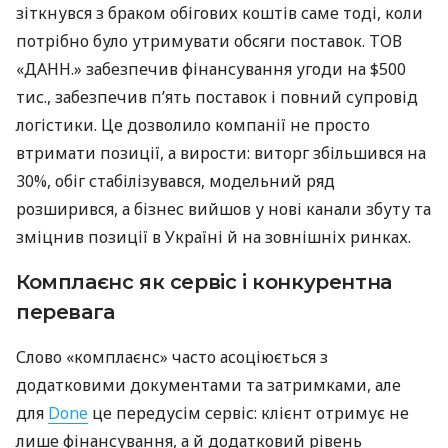
зіткнувся з браком обігових коштів саме тоді, коли
потрібно було утримувати обсяги поставок. ТОВ
«ДАНН.» забезпечив фінансування угоди на $500
тис., забезпечив п’ять поставок і повний супровід
логістики. Це дозволило компанії не просто
втримати позиції, а вирости: виторг збільшився на
30%, обіг стабілізувався, модельний ряд
розширився, а бізнес вийшов у нові канали збуту та
зміцнив позиції в Україні й на зовнішніх ринках.
Комплаєнс як сервіс і конкурентна
перевага
Слово «комплаєнс» часто асоціюється з
додатковими документами та затримками, але
для
Done
це передусім сервіс: клієнт отримує не
лише фінансування, а й додатковий рівень