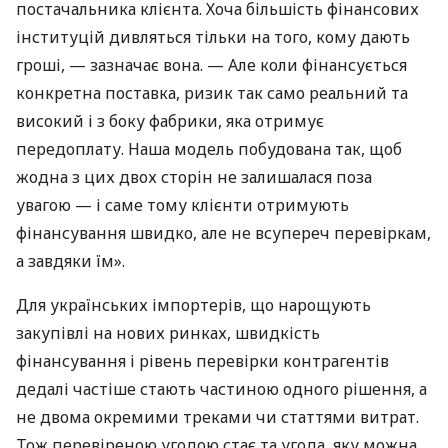
постачальника клієнта. Хоча більшість фінансових
інституцій дивляться тільки на того, кому дають
гроші, — зазначає вона. — Але коли фінансується
конкретна поставка, ризик так само реальний та
високий і з боку фабрики, яка отримує
передоплату. Наша модель побудована так, щоб
жодна з цих двох сторін не залишалася поза
увагою — і саме тому клієнти отримують
фінансування швидко, але не всупереч перевіркам,
а завдяки їм».
Для українських імпортерів, що нарощують
закупівлі на нових ринках, швидкість
фінансування і рівень перевірки контрагентів
дедалі частіше стають частиною одного рішення, а
не двома окремими треками чи статтями витрат.
Тож перевіреною угодою стає та угода, яку можна